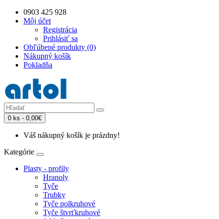
0903 425 928
Môj účet
Registrácia
Prihlásiť sa
Obľúbené produkty (0)
Nákupný košík
Pokladňa
0 ks - 0,00€
Váš nákupný košík je prázdny!
Kategórie
Plasty - profily
Hranoly
Tyče
Trubky
Tyče polkruhové
Tyče štvrťkruhové