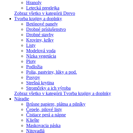
Hranoly
Letecká preglejka
Zobraz všetko v kategórii Drevo
Tvorba krajiny a doplnky
Betónové panely
Drobné príslušenstvo
Drobné stavby
Kroviny, kríky
Listy
Modelová voda
Nízka vegetácia
Ploty
Podložia
Polia, pastviny, lúky a pod.
Posypy
Strešná krytina
Stromčeky a ich výroba
Zobraz všetko v kategórii Tvorba krajiny a doplnky
Náradie
Brúsne papiere, plátna a pilníky
Čepele, pilové listy
Čistiace perá a nápne
Kliešte
Maskovacia páska
Nitovadlá