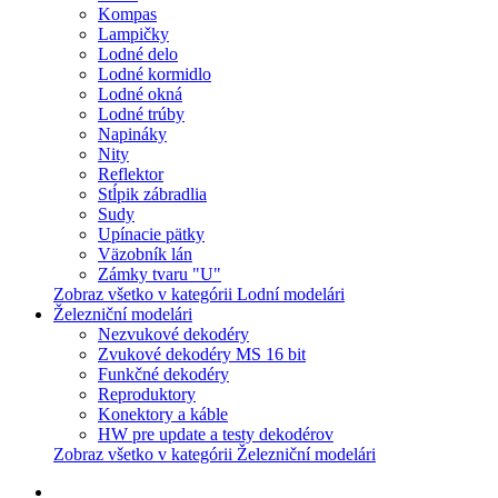
Kompas
Lampičky
Lodné delo
Lodné kormidlo
Lodné okná
Lodné trúby
Napináky
Nity
Reflektor
Stĺpik zábradlia
Sudy
Upínacie pätky
Väzobník lán
Zámky tvaru "U"
Zobraz všetko v kategórii Lodní modelári
Železniční modelári
Nezvukové dekodéry
Zvukové dekodéry MS 16 bit
Funkčné dekodéry
Reproduktory
Konektory a káble
HW pre update a testy dekodérov
Zobraz všetko v kategórii Železniční modelári