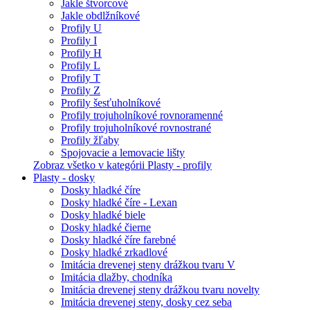
Jakle štvorcové
Jakle obdlžníkové
Profily U
Profily I
Profily H
Profily L
Profily T
Profily Z
Profily šesťuholníkové
Profily trojuholníkové rovnoramenné
Profily trojuholníkové rovnostrané
Profily žľaby
Spojovacie a lemovacie lišty
Zobraz všetko v kategórii Plasty - profily
Plasty - dosky
Dosky hladké číre
Dosky hladké číre - Lexan
Dosky hladké biele
Dosky hladké čierne
Dosky hladké číre farebné
Dosky hladké zrkadlové
Imitácia drevenej steny drážkou tvaru V
Imitácia dlažby, chodníka
Imitácia drevenej steny drážkou tvaru novelty
Imitácia drevenej steny, dosky cez seba