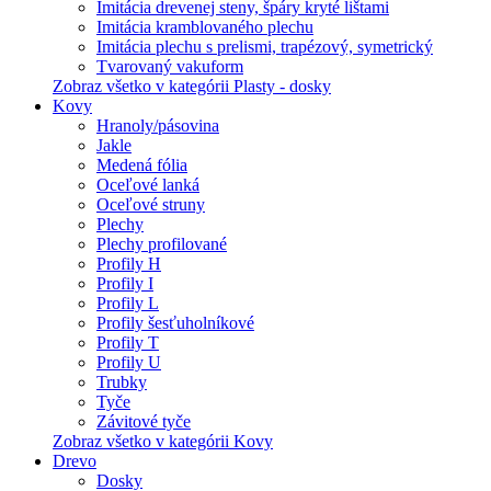
Imitácia drevenej steny, špáry kryté lištami
Imitácia kramblovaného plechu
Imitácia plechu s prelismi, trapézový, symetrický
Tvarovaný vakuform
Zobraz všetko v kategórii Plasty - dosky
Kovy
Hranoly/pásovina
Jakle
Medená fólia
Oceľové lanká
Oceľové struny
Plechy
Plechy profilované
Profily H
Profily I
Profily L
Profily šesťuholníkové
Profily T
Profily U
Trubky
Tyče
Závitové tyče
Zobraz všetko v kategórii Kovy
Drevo
Dosky