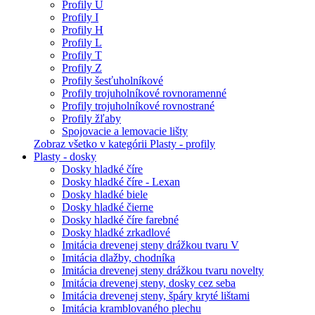
Profily U
Profily I
Profily H
Profily L
Profily T
Profily Z
Profily šesťuholníkové
Profily trojuholníkové rovnoramenné
Profily trojuholníkové rovnostrané
Profily žľaby
Spojovacie a lemovacie lišty
Zobraz všetko v kategórii Plasty - profily
Plasty - dosky
Dosky hladké číre
Dosky hladké číre - Lexan
Dosky hladké biele
Dosky hladké čierne
Dosky hladké číre farebné
Dosky hladké zrkadlové
Imitácia drevenej steny drážkou tvaru V
Imitácia dlažby, chodníka
Imitácia drevenej steny drážkou tvaru novelty
Imitácia drevenej steny, dosky cez seba
Imitácia drevenej steny, špáry kryté lištami
Imitácia kramblovaného plechu