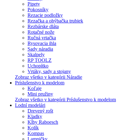
Pipety
Pokosníky
Rezacie podložky
Rezačka a ohýbačka trubiek
Rezbárske dláta
Rotačné nože
Ručná vrtačka
Rysovacia ihla
Sady náradia
Skalpely
RP TOOLZ
Uchopítko
Vrtáky, sady a stojany
Zobraz všetko v kategórii Náradie
Príslušenstvo k modelom
Koľaje
Mini pružiny
Zobraz všetko v kategórii Príslušenstvo k modelom
Lodní modelári
Drevený rošt
Kladky
Kĺby Raboesch
Kolík
Kompas
Lampičky