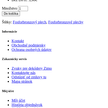
Množstvo
Do košíka
Štítky:
Fosforbronzový plech
,
Fosforbronzové plechy
Informácie
Kontakt
Obchodné podmienky
Ochrana osobných údajov
Zákaznícky servis
Zvuky pre dekódery Zimo
Kontaktujte nás
Odstúpiť od zmluvy tu
Mapa stránok
Môj účet
Môj účet
História objednávok