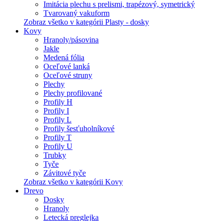
Imitácia plechu s prelismi, trapézový, symetrický
Tvarovaný vakuform
Zobraz všetko v kategórii Plasty - dosky
Kovy
Hranoly/pásovina
Jakle
Medená fólia
Oceľové lanká
Oceľové struny
Plechy
Plechy profilované
Profily H
Profily I
Profily L
Profily šesťuholníkové
Profily T
Profily U
Trubky
Tyče
Závitové tyče
Zobraz všetko v kategórii Kovy
Drevo
Dosky
Hranoly
Letecká preglejka