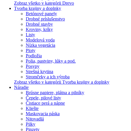
Zobraz všetko v kategórii Drevo
Tvorba krajiny a doplnky
Betónové panely
Drobné príslušenstvo
Drobné stavby
Kroviny, kríky
Listy
Modelová voda
Nízka vegetácia
Ploty
Podložia
Polia, pastviny, lúky a pod.
Posypy
Strešná krytina
Stromčeky a ich výroba
Zobraz všetko v kategórii Tvorba krajiny a doplnky
Náradie
Brúsne papiere, plátna a pilníky
Čepele, pilové listy
Čistiace perá a nápne
Kliešte
Maskovacia páska
Nitovadlá
Pilky
Pinzety