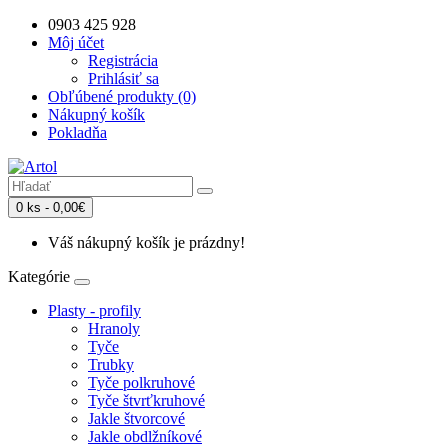
0903 425 928
Môj účet
Registrácia
Prihlásiť sa
Obľúbené produkty (0)
Nákupný košík
Pokladňa
0 ks - 0,00€
Váš nákupný košík je prázdny!
Kategórie
Plasty - profily
Hranoly
Tyče
Trubky
Tyče polkruhové
Tyče štvrťkruhové
Jakle štvorcové
Jakle obdlžníkové