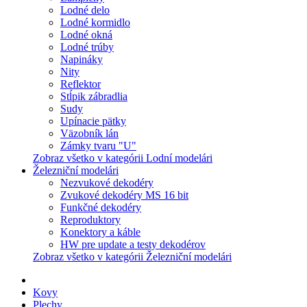
Lodné delo
Lodné kormidlo
Lodné okná
Lodné trúby
Napináky
Nity
Reflektor
Stĺpik zábradlia
Sudy
Upínacie pätky
Väzobník lán
Zámky tvaru "U"
Zobraz všetko v kategórii Lodní modelári
Železniční modelári
Nezvukové dekodéry
Zvukové dekodéry MS 16 bit
Funkčné dekodéry
Reproduktory
Konektory a káble
HW pre update a testy dekodérov
Zobraz všetko v kategórii Železniční modelári
Kovy
Plechy