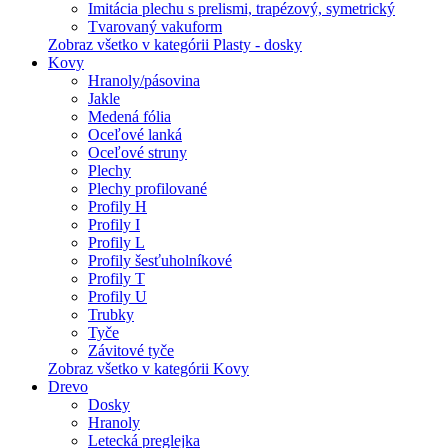
Imitácia plechu s prelismi, trapézový, symetrický
Tvarovaný vakuform
Zobraz všetko v kategórii Plasty - dosky
Kovy
Hranoly/pásovina
Jakle
Medená fólia
Oceľové lanká
Oceľové struny
Plechy
Plechy profilované
Profily H
Profily I
Profily L
Profily šesťuholníkové
Profily T
Profily U
Trubky
Tyče
Závitové tyče
Zobraz všetko v kategórii Kovy
Drevo
Dosky
Hranoly
Letecká preglejka