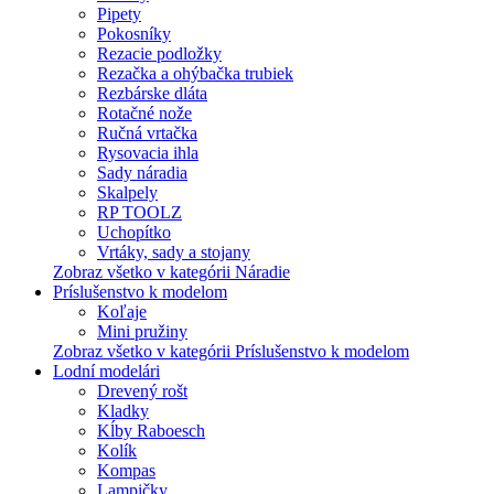
Pipety
Pokosníky
Rezacie podložky
Rezačka a ohýbačka trubiek
Rezbárske dláta
Rotačné nože
Ručná vrtačka
Rysovacia ihla
Sady náradia
Skalpely
RP TOOLZ
Uchopítko
Vrtáky, sady a stojany
Zobraz všetko v kategórii Náradie
Príslušenstvo k modelom
Koľaje
Mini pružiny
Zobraz všetko v kategórii Príslušenstvo k modelom
Lodní modelári
Drevený rošt
Kladky
Kĺby Raboesch
Kolík
Kompas
Lampičky