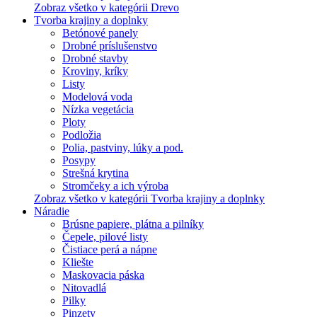
Zobraz všetko v kategórii Drevo
Tvorba krajiny a doplnky
Betónové panely
Drobné príslušenstvo
Drobné stavby
Kroviny, kríky
Listy
Modelová voda
Nízka vegetácia
Ploty
Podložia
Polia, pastviny, lúky a pod.
Posypy
Strešná krytina
Stromčeky a ich výroba
Zobraz všetko v kategórii Tvorba krajiny a doplnky
Náradie
Brúsne papiere, plátna a pilníky
Čepele, pilové listy
Čistiace perá a nápne
Kliešte
Maskovacia páska
Nitovadlá
Pilky
Pinzety