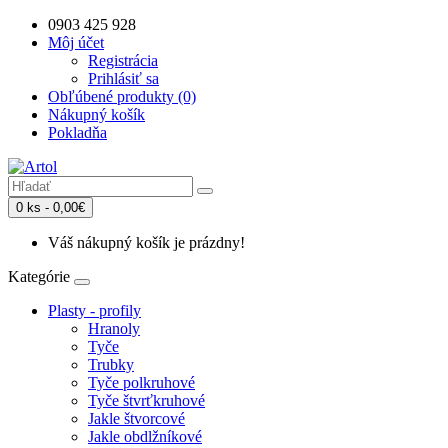
0903 425 928
Môj účet
Registrácia
Prihlásiť sa
Obľúbené produkty (0)
Nákupný košík
Pokladňa
0 ks - 0,00€
Váš nákupný košík je prázdny!
Kategórie
Plasty - profily
Hranoly
Tyče
Trubky
Tyče polkruhové
Tyče štvrťkruhové
Jakle štvorcové
Jakle obdlžníkové