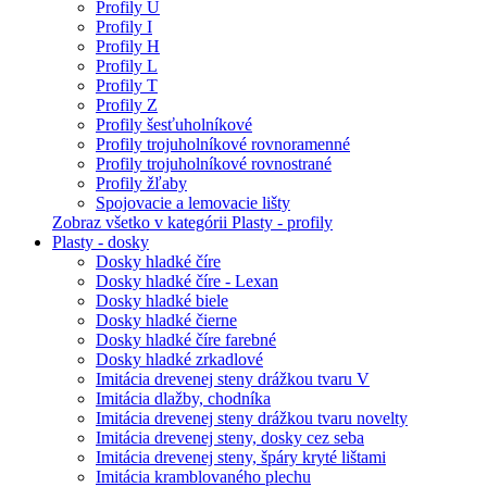
Profily U
Profily I
Profily H
Profily L
Profily T
Profily Z
Profily šesťuholníkové
Profily trojuholníkové rovnoramenné
Profily trojuholníkové rovnostrané
Profily žľaby
Spojovacie a lemovacie lišty
Zobraz všetko v kategórii Plasty - profily
Plasty - dosky
Dosky hladké číre
Dosky hladké číre - Lexan
Dosky hladké biele
Dosky hladké čierne
Dosky hladké číre farebné
Dosky hladké zrkadlové
Imitácia drevenej steny drážkou tvaru V
Imitácia dlažby, chodníka
Imitácia drevenej steny drážkou tvaru novelty
Imitácia drevenej steny, dosky cez seba
Imitácia drevenej steny, špáry kryté lištami
Imitácia kramblovaného plechu