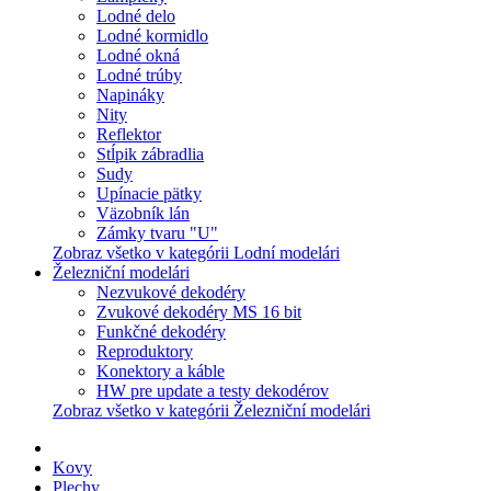
Lodné delo
Lodné kormidlo
Lodné okná
Lodné trúby
Napináky
Nity
Reflektor
Stĺpik zábradlia
Sudy
Upínacie pätky
Väzobník lán
Zámky tvaru "U"
Zobraz všetko v kategórii Lodní modelári
Železniční modelári
Nezvukové dekodéry
Zvukové dekodéry MS 16 bit
Funkčné dekodéry
Reproduktory
Konektory a káble
HW pre update a testy dekodérov
Zobraz všetko v kategórii Železniční modelári
Kovy
Plechy