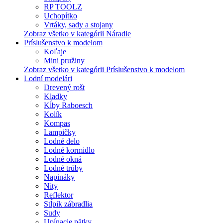
RP TOOLZ
Uchopítko
Vrtáky, sady a stojany
Zobraz všetko v kategórii Náradie
Príslušenstvo k modelom
Koľaje
Mini pružiny
Zobraz všetko v kategórii Príslušenstvo k modelom
Lodní modelári
Drevený rošt
Kladky
Kĺby Raboesch
Kolík
Kompas
Lampičky
Lodné delo
Lodné kormidlo
Lodné okná
Lodné trúby
Napináky
Nity
Reflektor
Stĺpik zábradlia
Sudy
Upínacie pätky