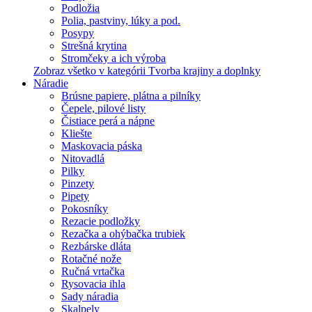
Podložia
Polia, pastviny, lúky a pod.
Posypy
Strešná krytina
Stromčeky a ich výroba
Zobraz všetko v kategórii Tvorba krajiny a doplnky
Náradie
Brúsne papiere, plátna a pilníky
Čepele, pilové listy
Čistiace perá a nápne
Kliešte
Maskovacia páska
Nitovadlá
Pilky
Pinzety
Pipety
Pokosníky
Rezacie podložky
Rezačka a ohýbačka trubiek
Rezbárske dláta
Rotačné nože
Ručná vrtačka
Rysovacia ihla
Sady náradia
Skalpely