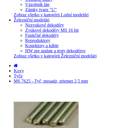
Väzobník lán
Zámky tvaru "U"
Zobraz všetko v kategórii Lodní modelári
Železniční modelári
Nezvukové dekodéry
Zvukové dekodéry MS 16 bit
Funkčné dekodéry
Reproduktory
Konektory a káble
HW pre update a testy dekodérov
Zobraz všetko v kategórii Železniční modelári
Kovy
Tyče
MS 7625 - Tyč, mosadz, priemer 2,5 mm