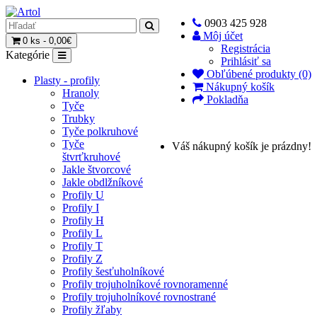
0903 425 928
Môj účet
0 ks - 0,00€
Registrácia
Kategórie
Prihlásiť sa
Obľúbené produkty (0)
Plasty - profily
Nákupný košík
Hranoly
Pokladňa
Tyče
Trubky
Tyče polkruhové
Tyče
Váš nákupný košík je prázdny!
štvrťkruhové
Jakle štvorcové
Jakle obdlžníkové
Profily U
Profily I
Profily H
Profily L
Profily T
Profily Z
Profily šesťuholníkové
Profily trojuholníkové rovnoramenné
Profily trojuholníkové rovnostrané
Profily žľaby