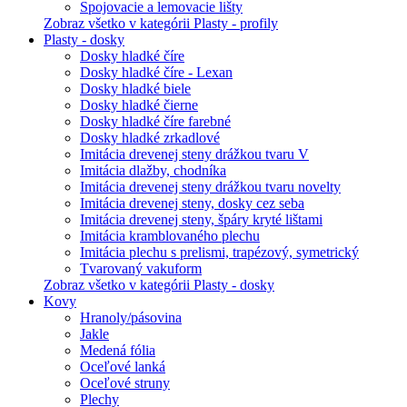
Spojovacie a lemovacie lišty
Zobraz všetko v kategórii Plasty - profily
Plasty - dosky
Dosky hladké číre
Dosky hladké číre - Lexan
Dosky hladké biele
Dosky hladké čierne
Dosky hladké číre farebné
Dosky hladké zrkadlové
Imitácia drevenej steny drážkou tvaru V
Imitácia dlažby, chodníka
Imitácia drevenej steny drážkou tvaru novelty
Imitácia drevenej steny, dosky cez seba
Imitácia drevenej steny, špáry kryté lištami
Imitácia kramblovaného plechu
Imitácia plechu s prelismi, trapézový, symetrický
Tvarovaný vakuform
Zobraz všetko v kategórii Plasty - dosky
Kovy
Hranoly/pásovina
Jakle
Medená fólia
Oceľové lanká
Oceľové struny
Plechy