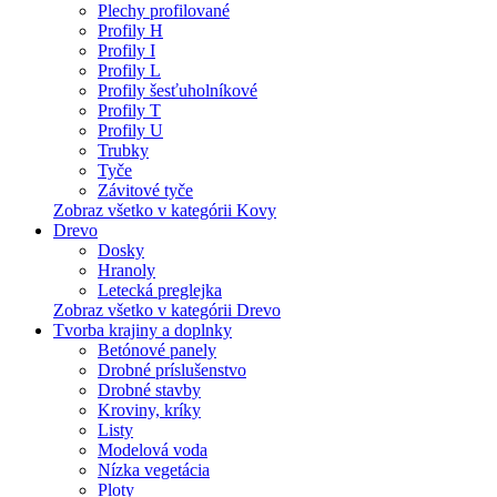
Plechy profilované
Profily H
Profily I
Profily L
Profily šesťuholníkové
Profily T
Profily U
Trubky
Tyče
Závitové tyče
Zobraz všetko v kategórii Kovy
Drevo
Dosky
Hranoly
Letecká preglejka
Zobraz všetko v kategórii Drevo
Tvorba krajiny a doplnky
Betónové panely
Drobné príslušenstvo
Drobné stavby
Kroviny, kríky
Listy
Modelová voda
Nízka vegetácia
Ploty