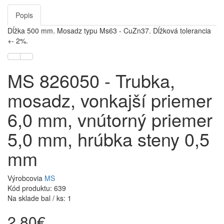
Popis
Dĺžka 500 mm. Mosadz typu Ms63 - CuZn37. Dĺžková tolerancia
+- 2%.
MS 826050 - Trubka,
mosadz, vonkajší priemer
6,0 mm, vnútorný priemer
5,0 mm, hrúbka steny 0,5
mm
Výrobcovia
MS
Kód produktu: 639
Na sklade bal / ks: 1
2,80€