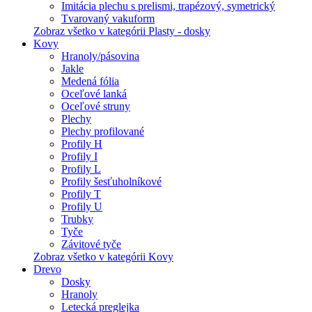
Imitácia plechu s prelismi, trapézový, symetrický
Tvarovaný vakuform
Zobraz všetko v kategórii Plasty - dosky
Kovy
Hranoly/pásovina
Jakle
Medená fólia
Oceľové lanká
Oceľové struny
Plechy
Plechy profilované
Profily H
Profily I
Profily L
Profily šesťuholníkové
Profily T
Profily U
Trubky
Tyče
Závitové tyče
Zobraz všetko v kategórii Kovy
Drevo
Dosky
Hranoly
Letecká preglejka