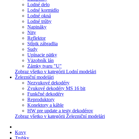
Lodné delo
Lodné kormidlo
Lodné okná
Lodné trúby
Napináky
Nity
Reflektor
Stĺpik zábradlia
Sudy
Upínacie pätky
Väzobník lán
Zámky tvaru "U"
Zobraz všetko v kategórii Lodní modelári
Železniční modelári
Nezvukové dekodéry
Zvukové dekodéry MS 16 bit
Funkčné dekodéry
Reproduktory
Konektory a káble
HW pre update a testy dekodérov
Zobraz všetko v kategórii Železniční modelári
Kovy
Trubky