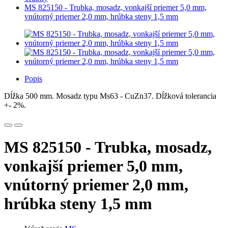
MS 825150 - Trubka, mosadz, vonkajší priemer 5,0 mm,
vnútorný priemer 2,0 mm, hrúbka steny 1,5 mm
Popis
Dĺžka 500 mm. Mosadz typu Ms63 - CuZn37. Dĺžková tolerancia
+- 2%.
MS 825150 - Trubka, mosadz,
vonkajší priemer 5,0 mm,
vnútorný priemer 2,0 mm,
hrúbka steny 1,5 mm