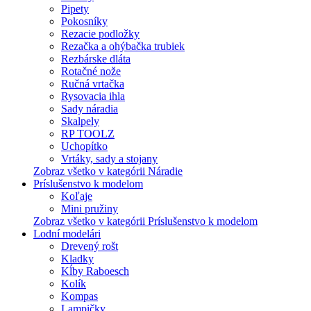
Pipety
Pokosníky
Rezacie podložky
Rezačka a ohýbačka trubiek
Rezbárske dláta
Rotačné nože
Ručná vrtačka
Rysovacia ihla
Sady náradia
Skalpely
RP TOOLZ
Uchopítko
Vrtáky, sady a stojany
Zobraz všetko v kategórii Náradie
Príslušenstvo k modelom
Koľaje
Mini pružiny
Zobraz všetko v kategórii Príslušenstvo k modelom
Lodní modelári
Drevený rošt
Kladky
Kĺby Raboesch
Kolík
Kompas
Lampičky