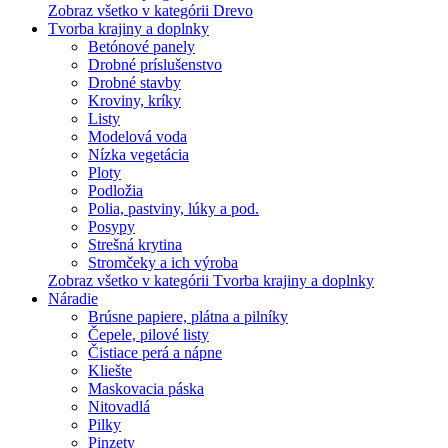
Zobraz všetko v kategórii Drevo
Tvorba krajiny a doplnky
Betónové panely
Drobné príslušenstvo
Drobné stavby
Kroviny, kríky
Listy
Modelová voda
Nízka vegetácia
Ploty
Podložia
Polia, pastviny, lúky a pod.
Posypy
Strešná krytina
Stromčeky a ich výroba
Zobraz všetko v kategórii Tvorba krajiny a doplnky
Náradie
Brúsne papiere, plátna a pilníky
Čepele, pilové listy
Čistiace perá a nápne
Kliešte
Maskovacia páska
Nitovadlá
Pilky
Pinzety