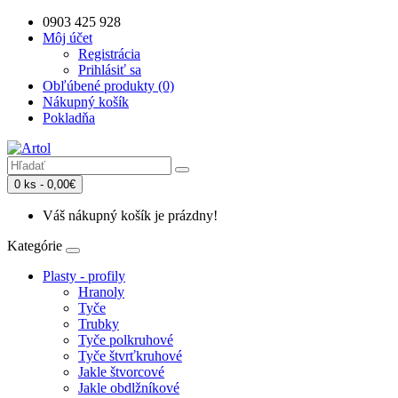
0903 425 928
Môj účet
Registrácia
Prihlásiť sa
Obľúbené produkty (0)
Nákupný košík
Pokladňa
0 ks - 0,00€
Váš nákupný košík je prázdny!
Kategórie
Plasty - profily
Hranoly
Tyče
Trubky
Tyče polkruhové
Tyče štvrťkruhové
Jakle štvorcové
Jakle obdlžníkové