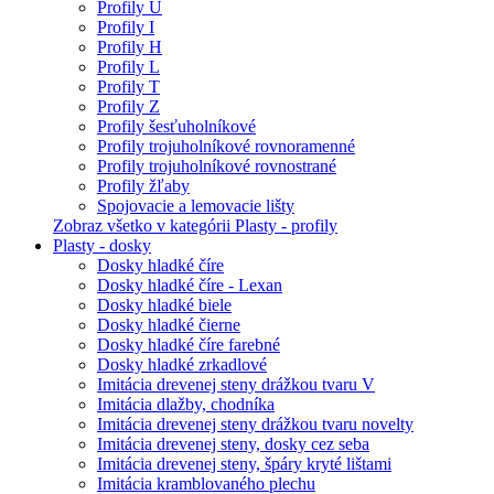
Profily U
Profily I
Profily H
Profily L
Profily T
Profily Z
Profily šesťuholníkové
Profily trojuholníkové rovnoramenné
Profily trojuholníkové rovnostrané
Profily žľaby
Spojovacie a lemovacie lišty
Zobraz všetko v kategórii Plasty - profily
Plasty - dosky
Dosky hladké číre
Dosky hladké číre - Lexan
Dosky hladké biele
Dosky hladké čierne
Dosky hladké číre farebné
Dosky hladké zrkadlové
Imitácia drevenej steny drážkou tvaru V
Imitácia dlažby, chodníka
Imitácia drevenej steny drážkou tvaru novelty
Imitácia drevenej steny, dosky cez seba
Imitácia drevenej steny, špáry kryté lištami
Imitácia kramblovaného plechu