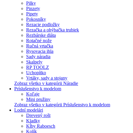
Pilky
Pinzety
Pipety
Pokosníky
Rezacie podložky
Rezačka a ohýbačka trubiek
Rezbárske dláta
Rotačné nože
Ručná vrtačka
Rysovacia ihla
Sady náradia
Skalpely
RP TOOLZ
Uchopítko
Vrtáky, sady a stojany
Zobraz všetko v kategórii Náradie
Príslušenstvo k modelom
Koľaje
Mini pružiny
Zobraz všetko v kategórii Príslušenstvo k modelom
Lodní modelári
Drevený rošt
Kladky
Kĺby Raboesch
Kolík