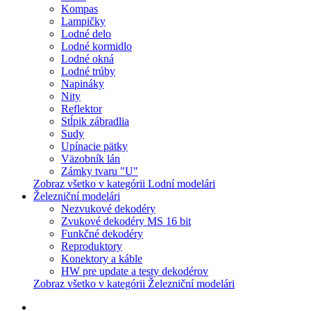
Kompas
Lampičky
Lodné delo
Lodné kormidlo
Lodné okná
Lodné trúby
Napináky
Nity
Reflektor
Stĺpik zábradlia
Sudy
Upínacie pätky
Väzobník lán
Zámky tvaru "U"
Zobraz všetko v kategórii Lodní modelári
Železniční modelári
Nezvukové dekodéry
Zvukové dekodéry MS 16 bit
Funkčné dekodéry
Reproduktory
Konektory a káble
HW pre update a testy dekodérov
Zobraz všetko v kategórii Železniční modelári