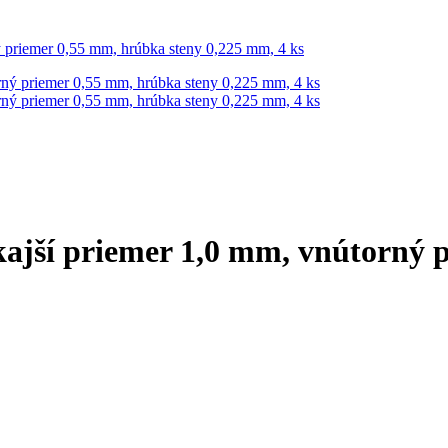
 priemer 0,55 mm, hrúbka steny 0,225 mm, 4 ks
ajší priemer 1,0 mm, vnútorný 