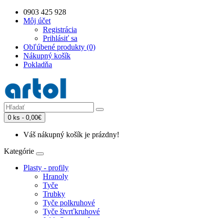
0903 425 928
Môj účet
Registrácia
Prihlásiť sa
Obľúbené produkty (0)
Nákupný košík
Pokladňa
0 ks - 0,00€
Váš nákupný košík je prázdny!
Kategórie
Plasty - profily
Hranoly
Tyče
Trubky
Tyče polkruhové
Tyče štvrťkruhové