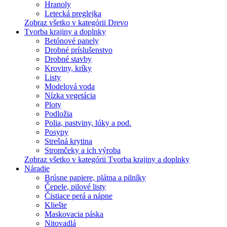
Hranoly
Letecká preglejka
Zobraz všetko v kategórii Drevo
Tvorba krajiny a doplnky
Betónové panely
Drobné príslušenstvo
Drobné stavby
Kroviny, kríky
Listy
Modelová voda
Nízka vegetácia
Ploty
Podložia
Polia, pastviny, lúky a pod.
Posypy
Strešná krytina
Stromčeky a ich výroba
Zobraz všetko v kategórii Tvorba krajiny a doplnky
Náradie
Brúsne papiere, plátna a pilníky
Čepele, pilové listy
Čistiace perá a nápne
Kliešte
Maskovacia páska
Nitovadlá