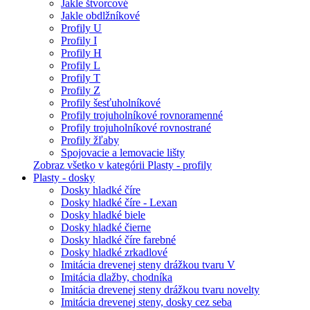
Jakle štvorcové
Jakle obdlžníkové
Profily U
Profily I
Profily H
Profily L
Profily T
Profily Z
Profily šesťuholníkové
Profily trojuholníkové rovnoramenné
Profily trojuholníkové rovnostrané
Profily žľaby
Spojovacie a lemovacie lišty
Zobraz všetko v kategórii Plasty - profily
Plasty - dosky
Dosky hladké číre
Dosky hladké číre - Lexan
Dosky hladké biele
Dosky hladké čierne
Dosky hladké číre farebné
Dosky hladké zrkadlové
Imitácia drevenej steny drážkou tvaru V
Imitácia dlažby, chodníka
Imitácia drevenej steny drážkou tvaru novelty
Imitácia drevenej steny, dosky cez seba