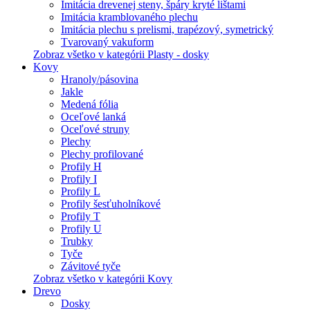
Imitácia drevenej steny, špáry kryté lištami
Imitácia kramblovaného plechu
Imitácia plechu s prelismi, trapézový, symetrický
Tvarovaný vakuform
Zobraz všetko v kategórii Plasty - dosky
Kovy
Hranoly/pásovina
Jakle
Medená fólia
Oceľové lanká
Oceľové struny
Plechy
Plechy profilované
Profily H
Profily I
Profily L
Profily šesťuholníkové
Profily T
Profily U
Trubky
Tyče
Závitové tyče
Zobraz všetko v kategórii Kovy
Drevo
Dosky