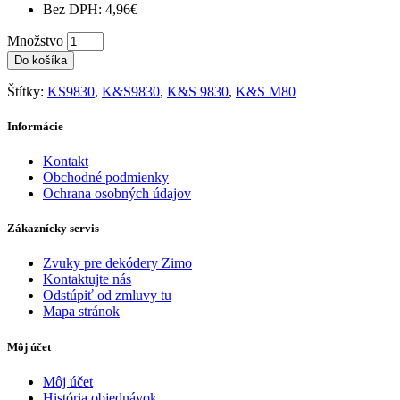
Bez DPH: 4,96€
Množstvo
Do košíka
Štítky:
KS9830
,
K&S9830
,
K&S 9830
,
K&S M80
Informácie
Kontakt
Obchodné podmienky
Ochrana osobných údajov
Zákaznícky servis
Zvuky pre dekódery Zimo
Kontaktujte nás
Odstúpiť od zmluvy tu
Mapa stránok
Môj účet
Môj účet
História objednávok