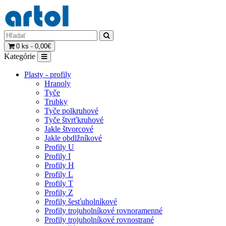
0 ks - 0,00€
Kategórie
Plasty - profily
Hranoly
Tyče
Trubky
Tyče polkruhové
Tyče štvrťkruhové
Jakle štvorcové
Jakle obdlžníkové
Profily U
Profily I
Profily H
Profily L
Profily T
Profily Z
Profily šesťuholníkové
Profily trojuholníkové rovnoramenné
Profily trojuholníkové rovnostrané