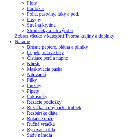
Ploty
Podložia
Polia, pastviny, lúky a pod.
Posypy
Strešná krytina
Stromčeky a ich výroba
Zobraz všetko v kategórii Tvorba krajiny a doplnky
Náradie
Brúsne papiere, plátna a pilníky
Čepele, pilové listy
Čistiace perá a nápne
Kliešte
Maskovacia páska
Nitovadlá
Pilky
Pinzety
Pipety
Pokosníky
Rezacie podložky
Rezačka a ohýbačka trubiek
Rezbárske dláta
Rotačné nože
Ručná vrtačka
Rysovacia ihla
Sady náradia