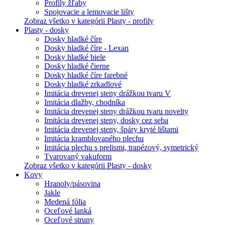
Profily žľaby
Spojovacie a lemovacie lišty
Zobraz všetko v kategórii Plasty - profily
Plasty - dosky
Dosky hladké číre
Dosky hladké číre - Lexan
Dosky hladké biele
Dosky hladké čierne
Dosky hladké číre farebné
Dosky hladké zrkadlové
Imitácia drevenej steny drážkou tvaru V
Imitácia dlažby, chodníka
Imitácia drevenej steny drážkou tvaru novelty
Imitácia drevenej steny, dosky cez seba
Imitácia drevenej steny, špáry kryté lištami
Imitácia kramblovaného plechu
Imitácia plechu s prelismi, trapézový, symetrický
Tvarovaný vakuform
Zobraz všetko v kategórii Plasty - dosky
Kovy
Hranoly/pásovina
Jakle
Medená fólia
Oceľové lanká
Oceľové struny