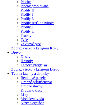
Plechy
Plechy profilované
Profily H
Profily I
Profily L
Profily šesťuholníkové
Profily T
Profily U
Trubky
Tyče
Závitové tyče
Zobraz všetko v kategórii Kovy
Drevo
Dosky
Hranoly
Letecká preglejka
Zobraz všetko v kategórii Drevo
Tvorba krajiny a doplnky
Betónové panely
Drobné príslušenstvo
Drobné stavby
Kroviny, kríky
Listy
Modelová voda
Nízka vegetácia