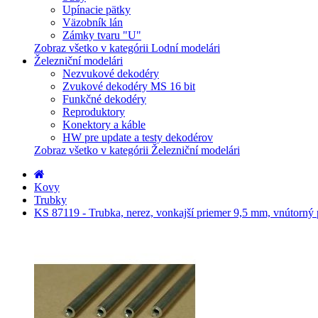
Upínacie pätky
Väzobník lán
Zámky tvaru "U"
Zobraz všetko v kategórii Lodní modelári
Železniční modelári
Nezvukové dekodéry
Zvukové dekodéry MS 16 bit
Funkčné dekodéry
Reproduktory
Konektory a káble
HW pre update a testy dekodérov
Zobraz všetko v kategórii Železniční modelári
Kovy
Trubky
KS 87119 - Trubka, nerez, vonkajší priemer 9,5 mm, vnútorný