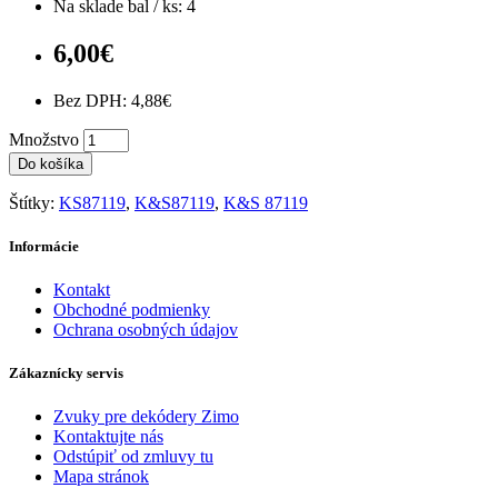
Na sklade bal / ks: 4
6,00€
Bez DPH: 4,88€
Množstvo
Do košíka
Štítky:
KS87119
,
K&S87119
,
K&S 87119
Informácie
Kontakt
Obchodné podmienky
Ochrana osobných údajov
Zákaznícky servis
Zvuky pre dekódery Zimo
Kontaktujte nás
Odstúpiť od zmluvy tu
Mapa stránok