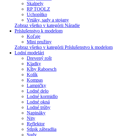
Skalpely
RP TOOLZ
Uchopítko
Vrtáky, sady a stojany
Zobraz všetko v kategórii Náradie
Príslušenstvo k modelom
Koľaje
Mini pružiny
Zobraz všetko v kategórii Príslušenstvo k modelom
Lodní modelári
Drevený rošt
Kladky
Kĺby Raboesch
Kolík
Kompas
Lampičky
Lodné delo
Lodné kormidlo
Lodné okná
Lodné trúby
Napináky
Nity
Reflektor
Stĺpik zábradlia
Sudy