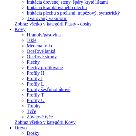
Imitácia drevenej steny, špáry kryté lištami
Imitácia kramblovaného plechu
Imitácia plechu s prelismi, trapézový, symetrický
Tvarovaný vakuform
Zobraz všetko v kategórii Plasty - dosky
Kovy
Hranoly/pásovina
Jakle
Medená fólia
Oceľové lanká
Oceľové struny
Plechy
Plechy profilované
Profily H
Profily I
Profily L
Profily šesťuholníkové
Profily T
Profily U
Trubky
Tyče
Závitové tyče
Zobraz všetko v kategórii Kovy
Drevo
Dosky