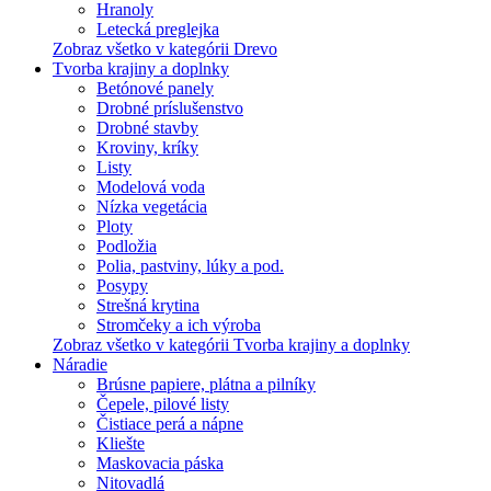
Hranoly
Letecká preglejka
Zobraz všetko v kategórii Drevo
Tvorba krajiny a doplnky
Betónové panely
Drobné príslušenstvo
Drobné stavby
Kroviny, kríky
Listy
Modelová voda
Nízka vegetácia
Ploty
Podložia
Polia, pastviny, lúky a pod.
Posypy
Strešná krytina
Stromčeky a ich výroba
Zobraz všetko v kategórii Tvorba krajiny a doplnky
Náradie
Brúsne papiere, plátna a pilníky
Čepele, pilové listy
Čistiace perá a nápne
Kliešte
Maskovacia páska
Nitovadlá