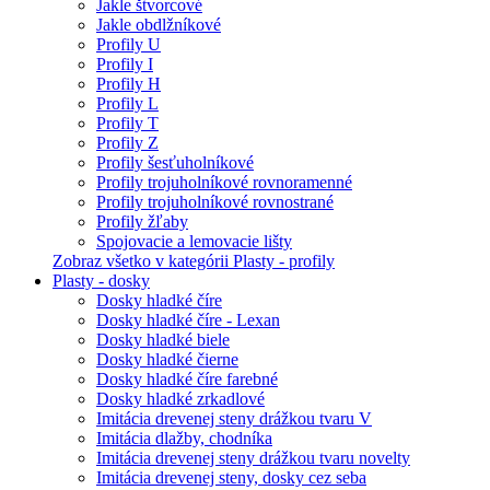
Jakle štvorcové
Jakle obdlžníkové
Profily U
Profily I
Profily H
Profily L
Profily T
Profily Z
Profily šesťuholníkové
Profily trojuholníkové rovnoramenné
Profily trojuholníkové rovnostrané
Profily žľaby
Spojovacie a lemovacie lišty
Zobraz všetko v kategórii Plasty - profily
Plasty - dosky
Dosky hladké číre
Dosky hladké číre - Lexan
Dosky hladké biele
Dosky hladké čierne
Dosky hladké číre farebné
Dosky hladké zrkadlové
Imitácia drevenej steny drážkou tvaru V
Imitácia dlažby, chodníka
Imitácia drevenej steny drážkou tvaru novelty
Imitácia drevenej steny, dosky cez seba