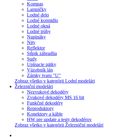
Kompas
Lampičky
Lodné delo
Lodné kormidlo
Lodné okná
Lodné trúby
Napináky
Nity
Reflektor
Stĺpik zábradlia
Sudy
Upínacie pätky
Väzobník lán
Zámky tvaru "U"
Zobraz všetko v kategórii Lodní modelári
Železniční modelári
Nezvukové dekodéry
Zvukové dekodéry MS 16 bit
Funkčné dekodéry
Reproduktory
Konektory a káble
HW pre update a testy dekodérov
Zobraz všetko v kategórii Železniční modelári