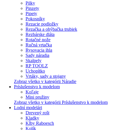
Pilky
Pinzety
Pipety
Pokosníky
Rezacie podložky
Rezačka a ohýbačka trubiek
Rezbárske dláta
Rotačné nože
Ručná vrtačka
Rysovacia ihla
Sady náradia
Skalpely
RP TOOLZ
Uchopítko
Vrtáky, sady a stojany
Zobraz všetko v kategórii Náradie
Príslušenstvo k modelom
Koľaje
Mini pružiny
Zobraz všetko v kategórii Príslušenstvo k modelom
Lodní modelári
Drevený rošt
Kladky
Kĺby Raboesch
Kolík