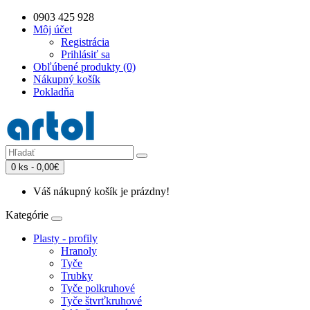
0903 425 928
Môj účet
Registrácia
Prihlásiť sa
Obľúbené produkty (0)
Nákupný košík
Pokladňa
0 ks - 0,00€
Váš nákupný košík je prázdny!
Kategórie
Plasty - profily
Hranoly
Tyče
Trubky
Tyče polkruhové
Tyče štvrťkruhové