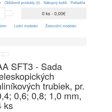
Obľúbené produkty (0)
Nákupný košík
Pokladňa
0 ks - 0,00€
elom
Lodní modelári
Železniční modelári
AA SFT3 - Sada
teleskopických
hliníkových trubiek, pr.
0,4; 0,6; 0,8; 1,0 mm,
4 ks