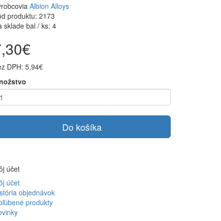
ýrobcovia
Albion Alloys
d produktu: 2173
 sklade bal / ks: 4
7,30€
ez DPH: 5,94€
nožstvo
Do košíka
j účet
j účet
stória objednávok
bľúbené produkty
ovinky