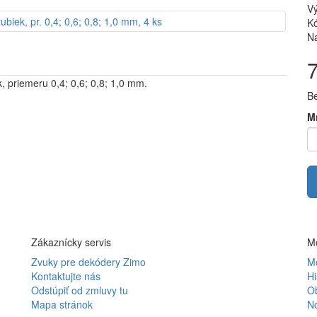
V
Kó
Na
, priemeru 0,4; 0,6; 0,8; 1,0 mm.
B
M
Zákaznícky servis
Mô
Zvuky pre dekódery Zimo
Mô
Kontaktujte nás
Hi
Odstúpiť od zmluvy tu
O
Mapa stránok
N