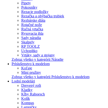
Pipety
Pokosníky
Rezacie podložky
Rezačka a ohýbačka trubiek
Rezbárske dláta
Rotačné nože
Ručná vrtačka
Rysovacia ihla
Sady náradia
Skalpely
RP TOOLZ
Uchopítko
Vrtáky, sady a stojany
Zobraz všetko v kategórii Náradie
Príslušenstvo k modelom
Koľaje
Mini pružiny
Zobraz všetko v kategórii Príslušenstvo k modelom
Lodní modelári
Drevený rošt
Kladky
Kĺby Raboesch
Kolík
Kompas
Lampičky