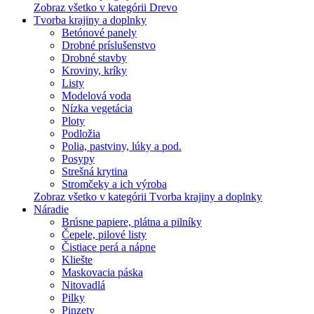
Zobraz všetko v kategórii Drevo
Tvorba krajiny a doplnky
Betónové panely
Drobné príslušenstvo
Drobné stavby
Kroviny, kríky
Listy
Modelová voda
Nízka vegetácia
Ploty
Podložia
Polia, pastviny, lúky a pod.
Posypy
Strešná krytina
Stromčeky a ich výroba
Zobraz všetko v kategórii Tvorba krajiny a doplnky
Náradie
Brúsne papiere, plátna a pilníky
Čepele, pilové listy
Čistiace perá a nápne
Kliešte
Maskovacia páska
Nitovadlá
Pilky
Pinzety