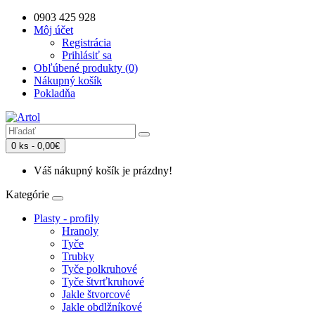
0903 425 928
Môj účet
Registrácia
Prihlásiť sa
Obľúbené produkty (0)
Nákupný košík
Pokladňa
0 ks - 0,00€
Váš nákupný košík je prázdny!
Kategórie
Plasty - profily
Hranoly
Tyče
Trubky
Tyče polkruhové
Tyče štvrťkruhové
Jakle štvorcové
Jakle obdlžníkové