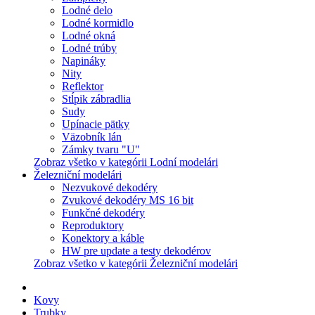
Lodné delo
Lodné kormidlo
Lodné okná
Lodné trúby
Napináky
Nity
Reflektor
Stĺpik zábradlia
Sudy
Upínacie pätky
Väzobník lán
Zámky tvaru "U"
Zobraz všetko v kategórii Lodní modelári
Železniční modelári
Nezvukové dekodéry
Zvukové dekodéry MS 16 bit
Funkčné dekodéry
Reproduktory
Konektory a káble
HW pre update a testy dekodérov
Zobraz všetko v kategórii Železniční modelári
Kovy
Trubky