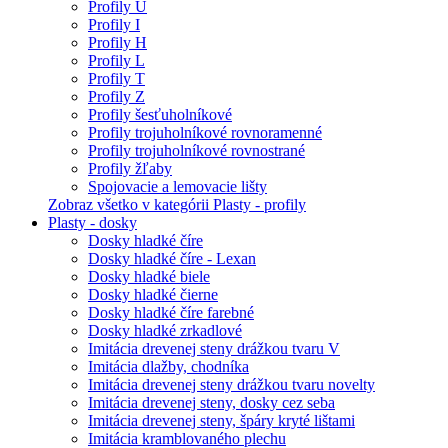
Profily U
Profily I
Profily H
Profily L
Profily T
Profily Z
Profily šesťuholníkové
Profily trojuholníkové rovnoramenné
Profily trojuholníkové rovnostrané
Profily žľaby
Spojovacie a lemovacie lišty
Zobraz všetko v kategórii Plasty - profily
Plasty - dosky
Dosky hladké číre
Dosky hladké číre - Lexan
Dosky hladké biele
Dosky hladké čierne
Dosky hladké číre farebné
Dosky hladké zrkadlové
Imitácia drevenej steny drážkou tvaru V
Imitácia dlažby, chodníka
Imitácia drevenej steny drážkou tvaru novelty
Imitácia drevenej steny, dosky cez seba
Imitácia drevenej steny, špáry kryté lištami
Imitácia kramblovaného plechu