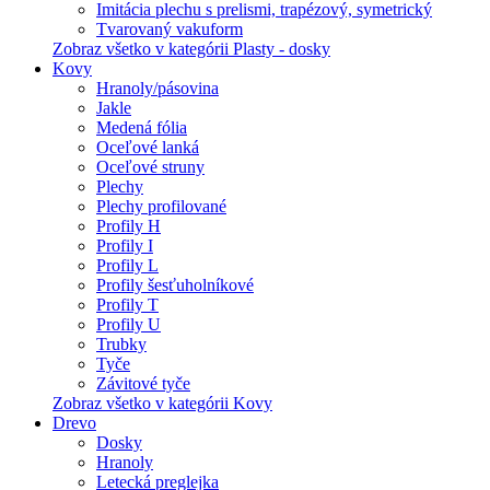
Imitácia plechu s prelismi, trapézový, symetrický
Tvarovaný vakuform
Zobraz všetko v kategórii Plasty - dosky
Kovy
Hranoly/pásovina
Jakle
Medená fólia
Oceľové lanká
Oceľové struny
Plechy
Plechy profilované
Profily H
Profily I
Profily L
Profily šesťuholníkové
Profily T
Profily U
Trubky
Tyče
Závitové tyče
Zobraz všetko v kategórii Kovy
Drevo
Dosky
Hranoly
Letecká preglejka