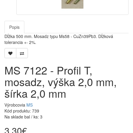
Popis
Dĺžka 500 mm. Mosadz typu Ms58 - CuZn39Pb3. Dĺžková
tolerancia +- 2%.
MS 7122 - Profil T,
mosadz, výška 2,0 mm,
šírka 2,0 mm
Výrobcovia
MS
Kód produktu: 739
Na sklade bal / ks: 3
3,30€