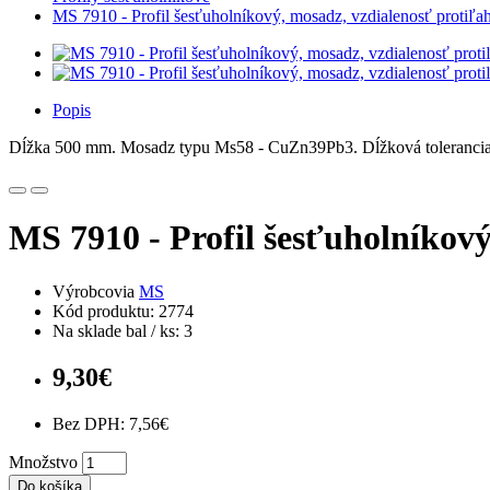
MS 7910 - Profil šesťuholníkový, mosadz, vzdialenosť protiľa
Popis
Dĺžka 500 mm. Mosadz typu Ms58 - CuZn39Pb3. Dĺžková tolerancia
MS 7910 - Profil šesťuholníkový
Výrobcovia
MS
Kód produktu: 2774
Na sklade bal / ks: 3
9,30€
Bez DPH: 7,56€
Množstvo
Do košíka