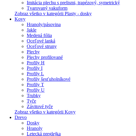
Imitácia plechu s prelismi, trapézový, symetrický
Tvarovaný vakuform
Zobraz všetko v kategórii Plasty - dosky
Kovy
Hranoly/pásovina
Jakle
Medená fólia
Oceľové lanká
Oceľové struny
Plechy
Plechy profilované
Profily H
Profily I
Profily L
Profily šesťuholníkové
Profily T
Profily U
Trubky
Tyče
Závitové tyče
Zobraz všetko v kategórii Kovy
Drevo
Dosky
Hranoly
Letecká preglejka