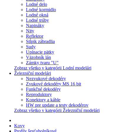
Lodné delo
Lodné kormidlo
Lodné okná
Lodné trúby
Napináky
Nity
Reflektor
Stĺpik zábradlia
Sudy
Upínacie pätky
Väzobník lán
Zámky tvaru "U"
Zobraz všetko v kategórii Lodní modelári
Železniční modelári
Nezvukové dekodéry
Zvukové dekodéry MS 16 bit
Funkčné dekodéry
Reproduktory
Konektory a káble
HW pre update a testy dekodérov
Zobraz všetko v kategórii Železniční modelári
Kovy
Profily šesťuholníkové