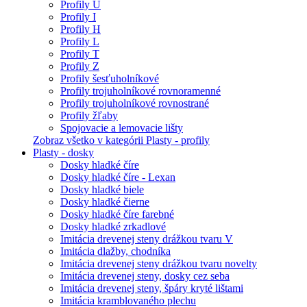
Profily U
Profily I
Profily H
Profily L
Profily T
Profily Z
Profily šesťuholníkové
Profily trojuholníkové rovnoramenné
Profily trojuholníkové rovnostrané
Profily žľaby
Spojovacie a lemovacie lišty
Zobraz všetko v kategórii Plasty - profily
Plasty - dosky
Dosky hladké číre
Dosky hladké číre - Lexan
Dosky hladké biele
Dosky hladké čierne
Dosky hladké číre farebné
Dosky hladké zrkadlové
Imitácia drevenej steny drážkou tvaru V
Imitácia dlažby, chodníka
Imitácia drevenej steny drážkou tvaru novelty
Imitácia drevenej steny, dosky cez seba
Imitácia drevenej steny, špáry kryté lištami
Imitácia kramblovaného plechu