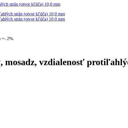
hlých strán (otvor kľúča) 10,0 mm
 +- 2%.
, mosadz, vzdialenosť protiľahl