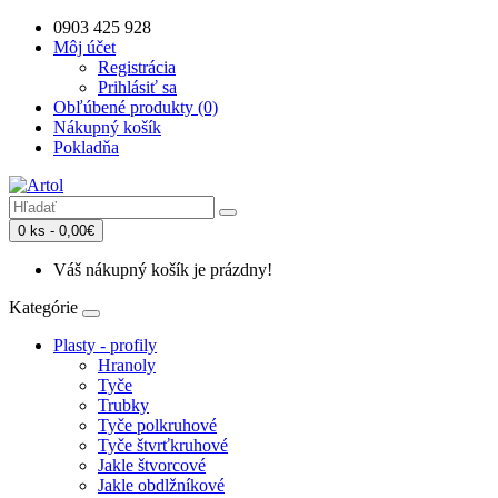
0903 425 928
Môj účet
Registrácia
Prihlásiť sa
Obľúbené produkty (0)
Nákupný košík
Pokladňa
0 ks - 0,00€
Váš nákupný košík je prázdny!
Kategórie
Plasty - profily
Hranoly
Tyče
Trubky
Tyče polkruhové
Tyče štvrťkruhové
Jakle štvorcové
Jakle obdlžníkové