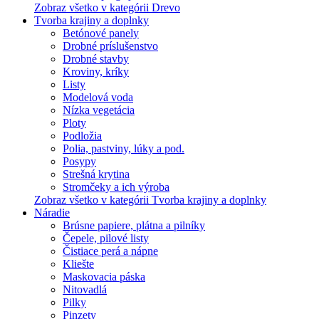
Zobraz všetko v kategórii Drevo
Tvorba krajiny a doplnky
Betónové panely
Drobné príslušenstvo
Drobné stavby
Kroviny, kríky
Listy
Modelová voda
Nízka vegetácia
Ploty
Podložia
Polia, pastviny, lúky a pod.
Posypy
Strešná krytina
Stromčeky a ich výroba
Zobraz všetko v kategórii Tvorba krajiny a doplnky
Náradie
Brúsne papiere, plátna a pilníky
Čepele, pilové listy
Čistiace perá a nápne
Kliešte
Maskovacia páska
Nitovadlá
Pilky
Pinzety