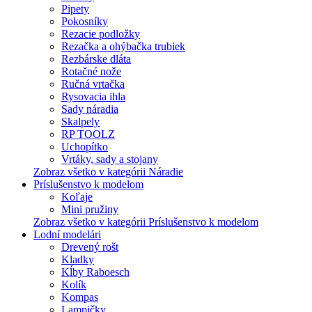
Pipety
Pokosníky
Rezacie podložky
Rezačka a ohýbačka trubiek
Rezbárske dláta
Rotačné nože
Ručná vrtačka
Rysovacia ihla
Sady náradia
Skalpely
RP TOOLZ
Uchopítko
Vrtáky, sady a stojany
Zobraz všetko v kategórii Náradie
Príslušenstvo k modelom
Koľaje
Mini pružiny
Zobraz všetko v kategórii Príslušenstvo k modelom
Lodní modelári
Drevený rošt
Kladky
Kĺby Raboesch
Kolík
Kompas
Lampičky