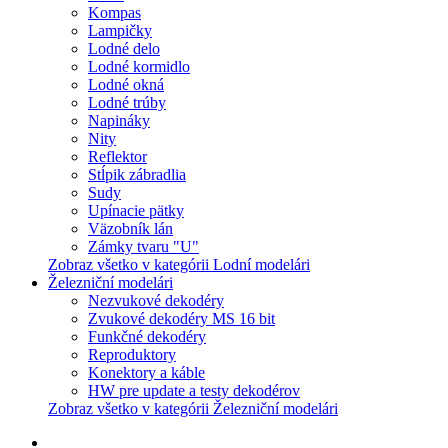
Kompas
Lampičky
Lodné delo
Lodné kormidlo
Lodné okná
Lodné trúby
Napináky
Nity
Reflektor
Stĺpik zábradlia
Sudy
Upínacie pätky
Väzobník lán
Zámky tvaru "U"
Zobraz všetko v kategórii Lodní modelári
Železniční modelári
Nezvukové dekodéry
Zvukové dekodéry MS 16 bit
Funkčné dekodéry
Reproduktory
Konektory a káble
HW pre update a testy dekodérov
Zobraz všetko v kategórii Železniční modelári