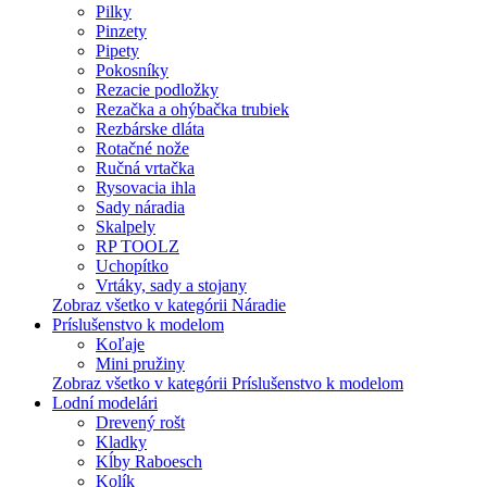
Pilky
Pinzety
Pipety
Pokosníky
Rezacie podložky
Rezačka a ohýbačka trubiek
Rezbárske dláta
Rotačné nože
Ručná vrtačka
Rysovacia ihla
Sady náradia
Skalpely
RP TOOLZ
Uchopítko
Vrtáky, sady a stojany
Zobraz všetko v kategórii Náradie
Príslušenstvo k modelom
Koľaje
Mini pružiny
Zobraz všetko v kategórii Príslušenstvo k modelom
Lodní modelári
Drevený rošt
Kladky
Kĺby Raboesch
Kolík