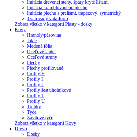
Imitácia drevenej steny, špáry kryté lištami
Imitácia kramblovaného plechu
Imitácia plechu s prelismi, trapézový, symetrický
Tvarovaný vakuform
Zobraz všetko v kategórii Plasty - dosky
Kovy
Hranoly/pásovina
Jakle
Medená fólia
Oceľové lanká
Oceľové struny
Plechy
Plechy profilované
Profily H
Profily I
Profily L
Profily šesťuholníkové
Profily T
Profily U
Trubky
Tyče
Závitové tyče
Zobraz všetko v kategórii Kovy
Drevo
Dosky