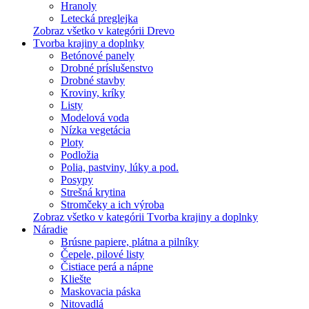
Hranoly
Letecká preglejka
Zobraz všetko v kategórii Drevo
Tvorba krajiny a doplnky
Betónové panely
Drobné príslušenstvo
Drobné stavby
Kroviny, kríky
Listy
Modelová voda
Nízka vegetácia
Ploty
Podložia
Polia, pastviny, lúky a pod.
Posypy
Strešná krytina
Stromčeky a ich výroba
Zobraz všetko v kategórii Tvorba krajiny a doplnky
Náradie
Brúsne papiere, plátna a pilníky
Čepele, pilové listy
Čistiace perá a nápne
Kliešte
Maskovacia páska
Nitovadlá