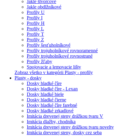
Jakle štvorcové
Jakle obdlžníkové
Profily U
Profily I
Profily H
Profily L
Profily T
Profily Z
Profily šesťuholníkové
Profily trojuholníkové rovnoramenné
Profily trojuholníkové rovnostrané
Profily žľaby
Spojovacie a lemovacie lišty
Zobraz všetko v kategórii Plasty - profily
Plasty - dosky
Dosky hladké číre
Dosky hladké číre - Lexan
Dosky hladké biele
Dosky hladké čierne
Dosky hladké číre farebné
Dosky hladké zrkadlové
Imitácia drevenej steny drážkou tvaru V
Imitácia dlažby, chodníka
Imitácia drevenej steny drážkou tvaru novelty
Imitácia drevenej steny, dosky cez seba