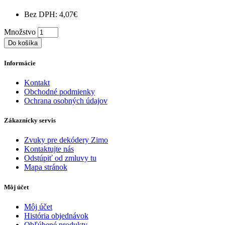
Bez DPH: 4,07€
Množstvo
Do košíka
Informácie
Kontakt
Obchodné podmienky
Ochrana osobných údajov
Zákaznícky servis
Zvuky pre dekódery Zimo
Kontaktujte nás
Odstúpiť od zmluvy tu
Mapa stránok
Môj účet
Môj účet
História objednávok
Obľúbené produkty