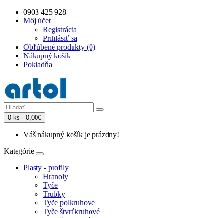
0903 425 928
Môj účet
Registrácia
Prihlásiť sa
Obľúbené produkty (0)
Nákupný košík
Pokladňa
0 ks - 0,00€
Váš nákupný košík je prázdny!
Kategórie
Plasty - profily
Hranoly
Tyče
Trubky
Tyče polkruhové
Tyče štvrťkruhové