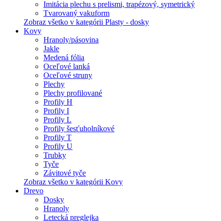
Imitácia plechu s prelismi, trapézový, symetrický
Tvarovaný vakuform
Zobraz všetko v kategórii Plasty - dosky
Kovy
Hranoly/pásovina
Jakle
Medená fólia
Oceľové lanká
Oceľové struny
Plechy
Plechy profilované
Profily H
Profily I
Profily L
Profily šesťuholníkové
Profily T
Profily U
Trubky
Tyče
Závitové tyče
Zobraz všetko v kategórii Kovy
Drevo
Dosky
Hranoly
Letecká preglejka