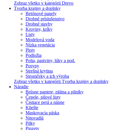
Zobraz všetko v kategórii Drevo
Tvorba krajiny a doplnky
Betónové panely
Drobné príslušenstvo
Drobné stavby
Kroviny, kríky
Listy
Modelová voda
Nízka vegetácia
Ploty
Podložia
Polia, pastviny, lúky a pod.
Posypy
Strešná krytina
Stromčeky a ich výroba
Zobraz všetko v kategórii Tvorba krajiny a doplnky
Náradie
Brúsne papiere, plátna a pilníky
Čepele, pilové listy
Čistiace perá a nápne
Kliešte
Maskovacia páska
Nitovadlá
Pilky
Pinzety