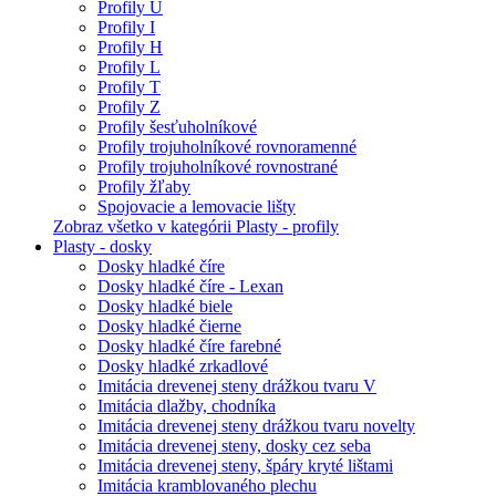
Profily U
Profily I
Profily H
Profily L
Profily T
Profily Z
Profily šesťuholníkové
Profily trojuholníkové rovnoramenné
Profily trojuholníkové rovnostrané
Profily žľaby
Spojovacie a lemovacie lišty
Zobraz všetko v kategórii Plasty - profily
Plasty - dosky
Dosky hladké číre
Dosky hladké číre - Lexan
Dosky hladké biele
Dosky hladké čierne
Dosky hladké číre farebné
Dosky hladké zrkadlové
Imitácia drevenej steny drážkou tvaru V
Imitácia dlažby, chodníka
Imitácia drevenej steny drážkou tvaru novelty
Imitácia drevenej steny, dosky cez seba
Imitácia drevenej steny, špáry kryté lištami
Imitácia kramblovaného plechu