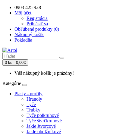
0903 425 928
Môj účet
Registrácia
Prihlásiť sa
Obľúbené produkty (0)
Nákupný košík
Pokladňa
0 ks - 0,00€
Váš nákupný košík je prázdny!
Kategórie
Plasty - profily
Hranoly
Tyče
Trubky
Tyče polkruhové
Tyče štvrťkruhové
Jakle štvorcové
Jakle obdlžníkové