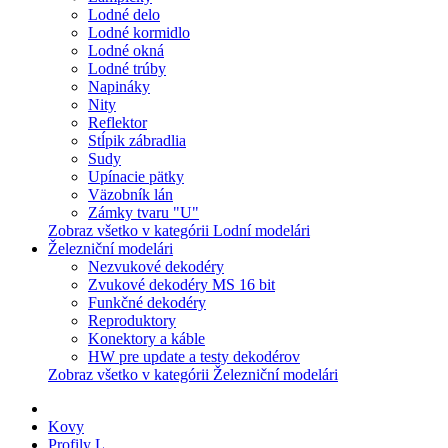
Lodné delo
Lodné kormidlo
Lodné okná
Lodné trúby
Napináky
Nity
Reflektor
Stĺpik zábradlia
Sudy
Upínacie pätky
Väzobník lán
Zámky tvaru "U"
Zobraz všetko v kategórii Lodní modelári
Železniční modelári
Nezvukové dekodéry
Zvukové dekodéry MS 16 bit
Funkčné dekodéry
Reproduktory
Konektory a káble
HW pre update a testy dekodérov
Zobraz všetko v kategórii Železniční modelári
Kovy
Profily L