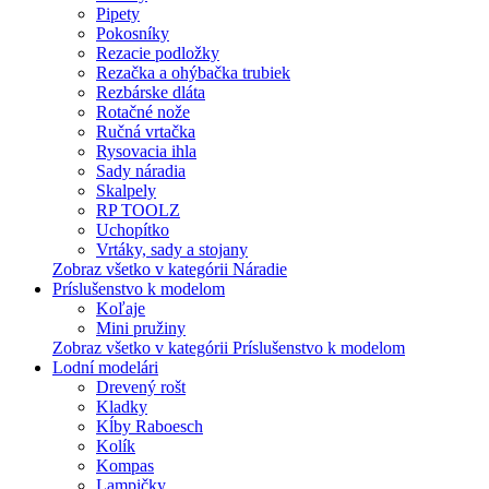
Pipety
Pokosníky
Rezacie podložky
Rezačka a ohýbačka trubiek
Rezbárske dláta
Rotačné nože
Ručná vrtačka
Rysovacia ihla
Sady náradia
Skalpely
RP TOOLZ
Uchopítko
Vrtáky, sady a stojany
Zobraz všetko v kategórii Náradie
Príslušenstvo k modelom
Koľaje
Mini pružiny
Zobraz všetko v kategórii Príslušenstvo k modelom
Lodní modelári
Drevený rošt
Kladky
Kĺby Raboesch
Kolík
Kompas
Lampičky