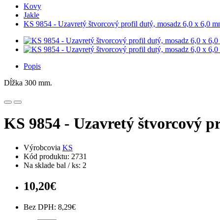
Kovy
Jakle
KS 9854 - Uzavretý štvorcový profil dutý, mosadz 6,0 x 6,0 m
Popis
Dĺžka 300 mm.
KS 9854 - Uzavretý štvorcový pr
Výrobcovia
KS
Kód produktu: 2731
Na sklade bal / ks: 2
10,20€
Bez DPH: 8,29€