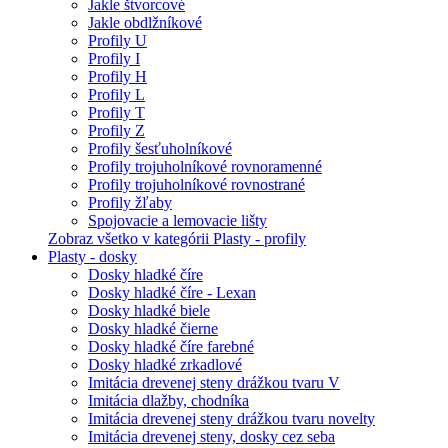
Jakle štvorcové
Jakle obdlžníkové
Profily U
Profily I
Profily H
Profily L
Profily T
Profily Z
Profily šesťuholníkové
Profily trojuholníkové rovnoramenné
Profily trojuholníkové rovnostrané
Profily žľaby
Spojovacie a lemovacie lišty
Zobraz všetko v kategórii Plasty - profily
Plasty - dosky
Dosky hladké číre
Dosky hladké číre - Lexan
Dosky hladké biele
Dosky hladké čierne
Dosky hladké číre farebné
Dosky hladké zrkadlové
Imitácia drevenej steny drážkou tvaru V
Imitácia dlažby, chodníka
Imitácia drevenej steny drážkou tvaru novelty
Imitácia drevenej steny, dosky cez seba