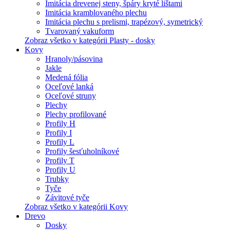
Imitácia drevenej steny, špáry kryté lištami
Imitácia kramblovaného plechu
Imitácia plechu s prelismi, trapézový, symetrický
Tvarovaný vakuform
Zobraz všetko v kategórii Plasty - dosky
Kovy
Hranoly/pásovina
Jakle
Medená fólia
Oceľové lanká
Oceľové struny
Plechy
Plechy profilované
Profily H
Profily I
Profily L
Profily šesťuholníkové
Profily T
Profily U
Trubky
Tyče
Závitové tyče
Zobraz všetko v kategórii Kovy
Drevo
Dosky