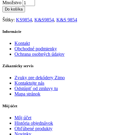
Množstvo
Do košíka
Štítky:
KS9854
,
K&S9854
,
K&S 9854
Informácie
Kontakt
Obchodné podmienky
Ochrana osobných údajov
Zákaznícky servis
Zvuky pre dekódery Zimo
Kontaktujte nás
Odstúpiť od zmluvy tu
Mapa stránok
Môj účet
Môj účet
História objednávok
Obľúbené produkty
Novinky