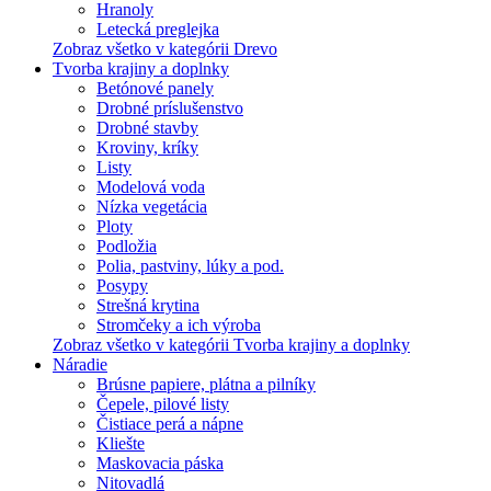
Hranoly
Letecká preglejka
Zobraz všetko v kategórii Drevo
Tvorba krajiny a doplnky
Betónové panely
Drobné príslušenstvo
Drobné stavby
Kroviny, kríky
Listy
Modelová voda
Nízka vegetácia
Ploty
Podložia
Polia, pastviny, lúky a pod.
Posypy
Strešná krytina
Stromčeky a ich výroba
Zobraz všetko v kategórii Tvorba krajiny a doplnky
Náradie
Brúsne papiere, plátna a pilníky
Čepele, pilové listy
Čistiace perá a nápne
Kliešte
Maskovacia páska
Nitovadlá