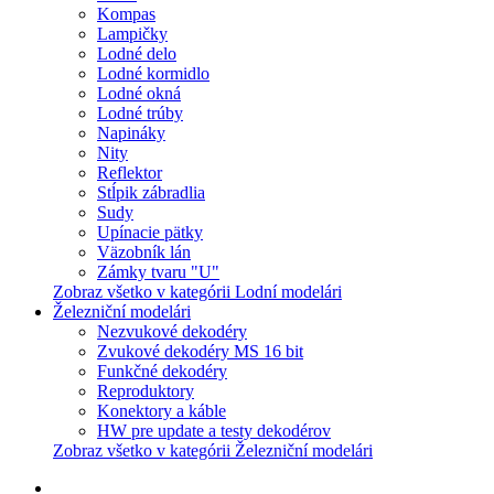
Kompas
Lampičky
Lodné delo
Lodné kormidlo
Lodné okná
Lodné trúby
Napináky
Nity
Reflektor
Stĺpik zábradlia
Sudy
Upínacie pätky
Väzobník lán
Zámky tvaru "U"
Zobraz všetko v kategórii Lodní modelári
Železniční modelári
Nezvukové dekodéry
Zvukové dekodéry MS 16 bit
Funkčné dekodéry
Reproduktory
Konektory a káble
HW pre update a testy dekodérov
Zobraz všetko v kategórii Železniční modelári