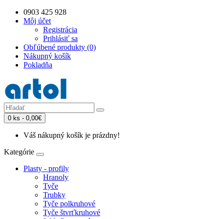
0903 425 928
Môj účet
Registrácia
Prihlásiť sa
Obľúbené produkty (0)
Nákupný košík
Pokladňa
0 ks - 0,00€
Váš nákupný košík je prázdny!
Kategórie
Plasty - profily
Hranoly
Tyče
Trubky
Tyče polkruhové
Tyče štvrťkruhové