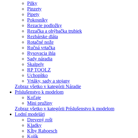
Pilky
Pinzety
Pipety
Pokosníky
Rezacie podložky
Rezačka a ohýbačka trubiek
Rezbárske dláta
Rotačné nože
Ručná vrtačka
Rysovacia ihla
Sady náradia
Skalpely
RP TOOLZ
Uchopítko
Vrtáky, sady a stojany
Zobraz všetko v kategórii Náradie
Príslušenstvo k modelom
Koľaje
Mini pružiny
Zobraz všetko v kategórii Príslušenstvo k modelom
Lodní modelári
Drevený rošt
Kladky
Kĺby Raboesch
Kolík