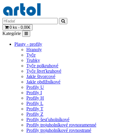
0 ks - 0,00€
Kategórie
Plasty - profily
Hranoly
Tyče
Trubky
Tyče polkruhové
Tyče štvrťkruhové
Jakle štvorcové
Jakle obdlžníkové
Profily U
Profily I
Profily H
Profily L
Profily T
Profily Z
Profily šesťuholníkové
Profily trojuholníkové rovnoramenné
Profily trojuholníkové rovnostrané