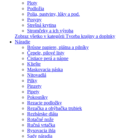
Ploty
Podložia
Polia, pastviny, lúky a pod.
Posypy
Strešná krytina
Stromčeky a ich výroba
Zobraz všetko v kategórii Tvorba krajiny a doplnky
Náradie
Brúsne papiere, plátna a pilníky
Čepele, pilové listy
Čistiace perá a nápne
Kliešte
Maskovacia páska
Nitovadlá
Pilky
Pinzety
Pipety
Pokosníky
Rezacie podložky
Rezačka a ohýbačka trubiek
Rezbárske dláta
Rotačné nože
Ručná vrtačka
Rysovacia ihla
Sady náradia