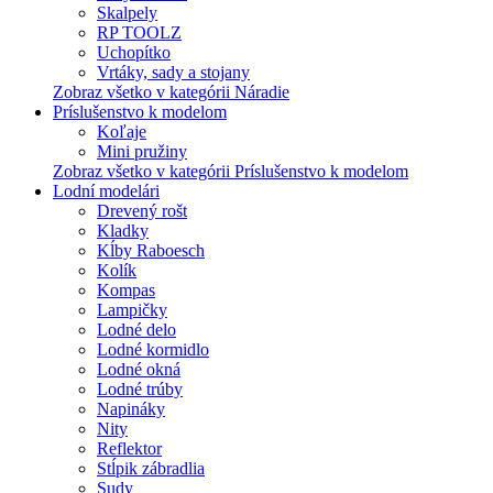
Skalpely
RP TOOLZ
Uchopítko
Vrtáky, sady a stojany
Zobraz všetko v kategórii Náradie
Príslušenstvo k modelom
Koľaje
Mini pružiny
Zobraz všetko v kategórii Príslušenstvo k modelom
Lodní modelári
Drevený rošt
Kladky
Kĺby Raboesch
Kolík
Kompas
Lampičky
Lodné delo
Lodné kormidlo
Lodné okná
Lodné trúby
Napináky
Nity
Reflektor
Stĺpik zábradlia
Sudy