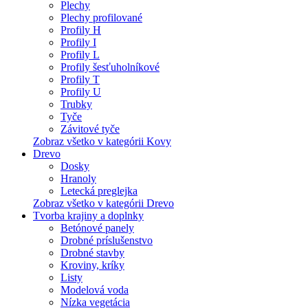
Plechy
Plechy profilované
Profily H
Profily I
Profily L
Profily šesťuholníkové
Profily T
Profily U
Trubky
Tyče
Závitové tyče
Zobraz všetko v kategórii Kovy
Drevo
Dosky
Hranoly
Letecká preglejka
Zobraz všetko v kategórii Drevo
Tvorba krajiny a doplnky
Betónové panely
Drobné príslušenstvo
Drobné stavby
Kroviny, kríky
Listy
Modelová voda
Nízka vegetácia