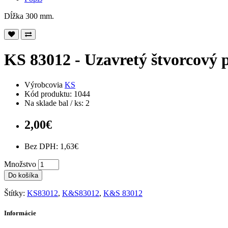
Dĺžka 300 mm.
KS 83012 - Uzavretý štvorcový p
Výrobcovia
KS
Kód produktu: 1044
Na sklade bal / ks: 2
2,00€
Bez DPH: 1,63€
Množstvo
Do košíka
Štítky:
KS83012
,
K&S83012
,
K&S 83012
Informácie