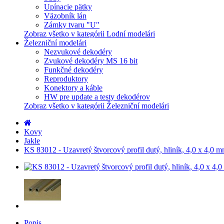
Upínacie pätky
Väzobník lán
Zámky tvaru "U"
Zobraz všetko v kategórii Lodní modelári
Železniční modelári
Nezvukové dekodéry
Zvukové dekodéry MS 16 bit
Funkčné dekodéry
Reproduktory
Konektory a káble
HW pre update a testy dekodérov
Zobraz všetko v kategórii Železniční modelári
Kovy
Jakle
KS 83012 - Uzavretý štvorcový profil dutý, hliník, 4,0 x 4,0 
Popis