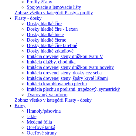
Profily žľaby
Spojovacie a lemovacie lišty
Zobraz všetko v kategórii Plasty - profily
Plasty - dosky
Dosky hladké číre
Dosky hladké číre - Lexan
Dosky hladké biele
Dosky hladké čierne
Dosky hladké číre farebné
Dosky hladké zrkadlové
Imitácia drevenej steny drážkou tvaru V
Imitácia dlažby, chodníka
Imitácia drevenej steny drážkou tvaru novelty
Imitácia drevenej steny, dosky cez seba
Imitácia drevenej steny, špáry kryté lištami
Imitácia kramblovaného plechu
Imitácia plechu s prelismi, trapézový, symetrický
Tvarovaný vakuform
Zobraz všetko v kategórii Plasty - dosky
Kovy
Hranoly/pásovina
Jakle
Medená fólia
Oceľové lanká
Oceľové struny