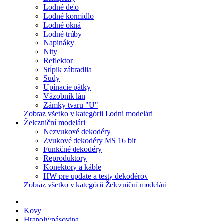
Lodné delo
Lodné kormidlo
Lodné okná
Lodné trúby
Napináky
Nity
Reflektor
Stĺpik zábradlia
Sudy
Upínacie pätky
Väzobník lán
Zámky tvaru "U"
Zobraz všetko v kategórii Lodní modelári
Železniční modelári
Nezvukové dekodéry
Zvukové dekodéry MS 16 bit
Funkčné dekodéry
Reproduktory
Konektory a káble
HW pre update a testy dekodérov
Zobraz všetko v kategórii Železniční modelári
Kovy
Hranoly/pásovina