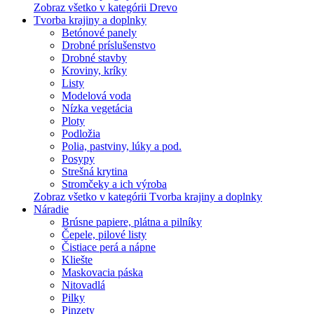
Zobraz všetko v kategórii Drevo
Tvorba krajiny a doplnky
Betónové panely
Drobné príslušenstvo
Drobné stavby
Kroviny, kríky
Listy
Modelová voda
Nízka vegetácia
Ploty
Podložia
Polia, pastviny, lúky a pod.
Posypy
Strešná krytina
Stromčeky a ich výroba
Zobraz všetko v kategórii Tvorba krajiny a doplnky
Náradie
Brúsne papiere, plátna a pilníky
Čepele, pilové listy
Čistiace perá a nápne
Kliešte
Maskovacia páska
Nitovadlá
Pilky
Pinzety