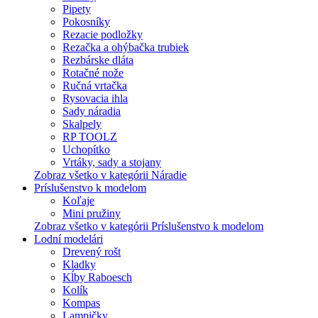
Pipety
Pokosníky
Rezacie podložky
Rezačka a ohýbačka trubiek
Rezbárske dláta
Rotačné nože
Ručná vrtačka
Rysovacia ihla
Sady náradia
Skalpely
RP TOOLZ
Uchopítko
Vrtáky, sady a stojany
Zobraz všetko v kategórii Náradie
Príslušenstvo k modelom
Koľaje
Mini pružiny
Zobraz všetko v kategórii Príslušenstvo k modelom
Lodní modelári
Drevený rošt
Kladky
Kĺby Raboesch
Kolík
Kompas
Lampičky