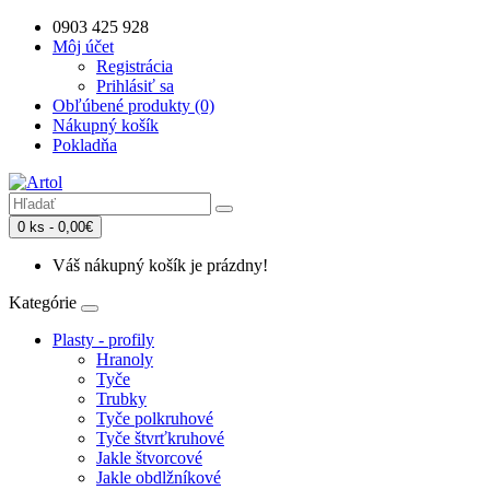
0903 425 928
Môj účet
Registrácia
Prihlásiť sa
Obľúbené produkty (0)
Nákupný košík
Pokladňa
0 ks - 0,00€
Váš nákupný košík je prázdny!
Kategórie
Plasty - profily
Hranoly
Tyče
Trubky
Tyče polkruhové
Tyče štvrťkruhové
Jakle štvorcové
Jakle obdlžníkové