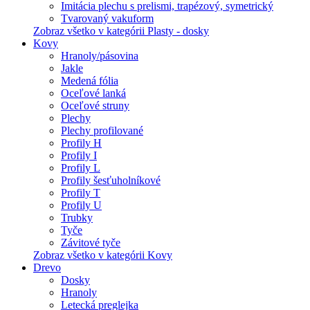
Imitácia plechu s prelismi, trapézový, symetrický
Tvarovaný vakuform
Zobraz všetko v kategórii Plasty - dosky
Kovy
Hranoly/pásovina
Jakle
Medená fólia
Oceľové lanká
Oceľové struny
Plechy
Plechy profilované
Profily H
Profily I
Profily L
Profily šesťuholníkové
Profily T
Profily U
Trubky
Tyče
Závitové tyče
Zobraz všetko v kategórii Kovy
Drevo
Dosky
Hranoly
Letecká preglejka