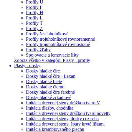
Profily U
Profily I
Profily H
Profily L
Profily T
Profily Z
Profily šesťuholníkové
Profily trojuholníkové rovnoramenné
Profily trojuholníkové rovnostrané
Profily žľaby
Spojovacie a lemovacie lišty
Zobraz všetko v kategórii Plasty - profily
Plasty - dosky
Dosky hladké číre
Dosky hladké číre - Lexan
Dosky hladké biele
Dosky hladké čierne
Dosky hladké číre farebné
Dosky hladké zrkadlové
Imitácia drevenej steny drážkou tvaru V
Imitácia dlažby, chodníka
Imitácia drevenej steny drážkou tvaru novelty
Imitácia drevenej steny, dosky cez seba
Imitácia drevenej steny, špáry kryté lištami
Imitácia kramblovaného plechu