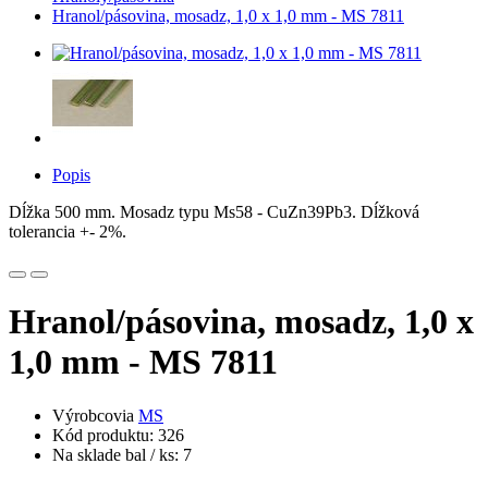
Hranol/pásovina, mosadz, 1,0 x 1,0 mm - MS 7811
Popis
Dĺžka 500 mm. Mosadz typu Ms58 - CuZn39Pb3. Dĺžková
tolerancia +- 2%.
Hranol/pásovina, mosadz, 1,0 x
1,0 mm - MS 7811
Výrobcovia
MS
Kód produktu: 326
Na sklade bal / ks: 7