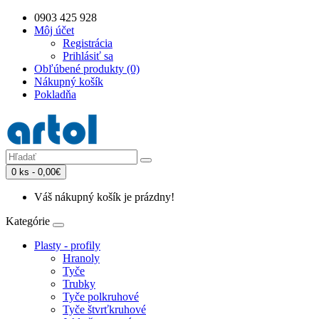
0903 425 928
Môj účet
Registrácia
Prihlásiť sa
Obľúbené produkty (0)
Nákupný košík
Pokladňa
0 ks - 0,00€
Váš nákupný košík je prázdny!
Kategórie
Plasty - profily
Hranoly
Tyče
Trubky
Tyče polkruhové
Tyče štvrťkruhové