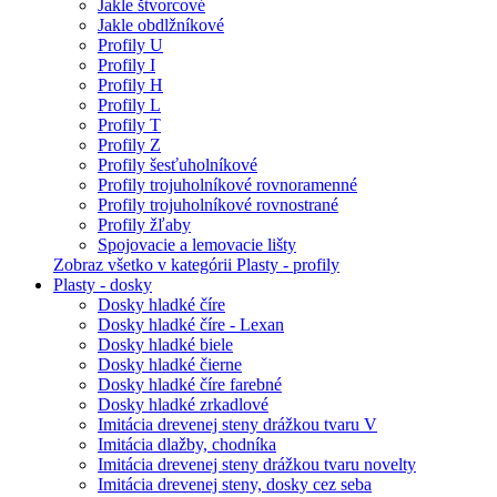
Jakle štvorcové
Jakle obdlžníkové
Profily U
Profily I
Profily H
Profily L
Profily T
Profily Z
Profily šesťuholníkové
Profily trojuholníkové rovnoramenné
Profily trojuholníkové rovnostrané
Profily žľaby
Spojovacie a lemovacie lišty
Zobraz všetko v kategórii Plasty - profily
Plasty - dosky
Dosky hladké číre
Dosky hladké číre - Lexan
Dosky hladké biele
Dosky hladké čierne
Dosky hladké číre farebné
Dosky hladké zrkadlové
Imitácia drevenej steny drážkou tvaru V
Imitácia dlažby, chodníka
Imitácia drevenej steny drážkou tvaru novelty
Imitácia drevenej steny, dosky cez seba