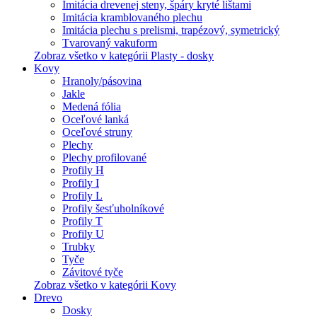
Imitácia drevenej steny, špáry kryté lištami
Imitácia kramblovaného plechu
Imitácia plechu s prelismi, trapézový, symetrický
Tvarovaný vakuform
Zobraz všetko v kategórii Plasty - dosky
Kovy
Hranoly/pásovina
Jakle
Medená fólia
Oceľové lanká
Oceľové struny
Plechy
Plechy profilované
Profily H
Profily I
Profily L
Profily šesťuholníkové
Profily T
Profily U
Trubky
Tyče
Závitové tyče
Zobraz všetko v kategórii Kovy
Drevo
Dosky