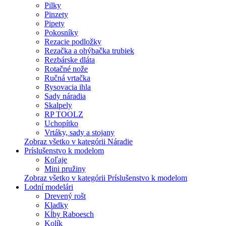
Pilky
Pinzety
Pipety
Pokosníky
Rezacie podložky
Rezačka a ohýbačka trubiek
Rezbárske dláta
Rotačné nože
Ručná vrtačka
Rysovacia ihla
Sady náradia
Skalpely
RP TOOLZ
Uchopítko
Vrtáky, sady a stojany
Zobraz všetko v kategórii Náradie
Príslušenstvo k modelom
Koľaje
Mini pružiny
Zobraz všetko v kategórii Príslušenstvo k modelom
Lodní modelári
Drevený rošt
Kladky
Kĺby Raboesch
Kolík