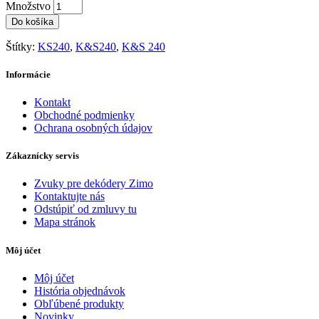
Množstvo
Do košíka
Štítky:
KS240
,
K&S240
,
K&S 240
Informácie
Kontakt
Obchodné podmienky
Ochrana osobných údajov
Zákaznícky servis
Zvuky pre dekódery Zimo
Kontaktujte nás
Odstúpiť od zmluvy tu
Mapa stránok
Môj účet
Môj účet
História objednávok
Obľúbené produkty
Novinky