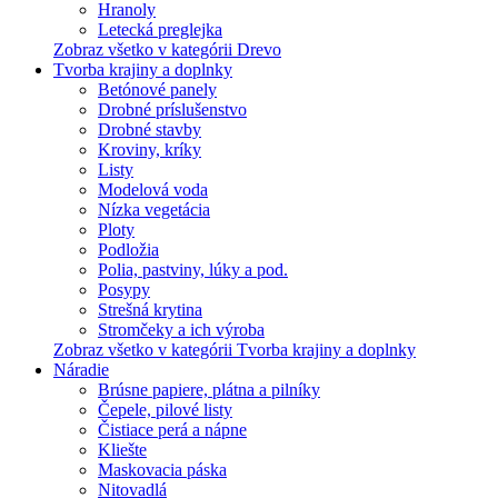
Hranoly
Letecká preglejka
Zobraz všetko v kategórii Drevo
Tvorba krajiny a doplnky
Betónové panely
Drobné príslušenstvo
Drobné stavby
Kroviny, kríky
Listy
Modelová voda
Nízka vegetácia
Ploty
Podložia
Polia, pastviny, lúky a pod.
Posypy
Strešná krytina
Stromčeky a ich výroba
Zobraz všetko v kategórii Tvorba krajiny a doplnky
Náradie
Brúsne papiere, plátna a pilníky
Čepele, pilové listy
Čistiace perá a nápne
Kliešte
Maskovacia páska
Nitovadlá