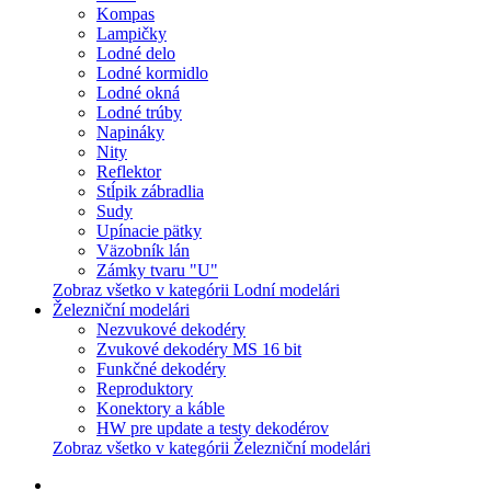
Kompas
Lampičky
Lodné delo
Lodné kormidlo
Lodné okná
Lodné trúby
Napináky
Nity
Reflektor
Stĺpik zábradlia
Sudy
Upínacie pätky
Väzobník lán
Zámky tvaru "U"
Zobraz všetko v kategórii Lodní modelári
Železniční modelári
Nezvukové dekodéry
Zvukové dekodéry MS 16 bit
Funkčné dekodéry
Reproduktory
Konektory a káble
HW pre update a testy dekodérov
Zobraz všetko v kategórii Železniční modelári