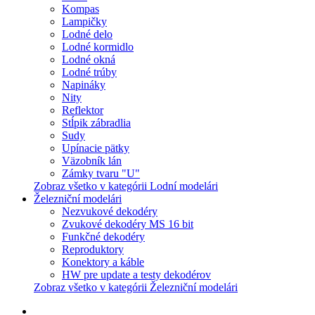
Kompas
Lampičky
Lodné delo
Lodné kormidlo
Lodné okná
Lodné trúby
Napináky
Nity
Reflektor
Stĺpik zábradlia
Sudy
Upínacie pätky
Väzobník lán
Zámky tvaru "U"
Zobraz všetko v kategórii Lodní modelári
Železniční modelári
Nezvukové dekodéry
Zvukové dekodéry MS 16 bit
Funkčné dekodéry
Reproduktory
Konektory a káble
HW pre update a testy dekodérov
Zobraz všetko v kategórii Železniční modelári