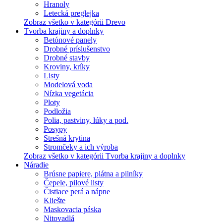
Hranoly
Letecká preglejka
Zobraz všetko v kategórii Drevo
Tvorba krajiny a doplnky
Betónové panely
Drobné príslušenstvo
Drobné stavby
Kroviny, kríky
Listy
Modelová voda
Nízka vegetácia
Ploty
Podložia
Polia, pastviny, lúky a pod.
Posypy
Strešná krytina
Stromčeky a ich výroba
Zobraz všetko v kategórii Tvorba krajiny a doplnky
Náradie
Brúsne papiere, plátna a pilníky
Čepele, pilové listy
Čistiace perá a nápne
Kliešte
Maskovacia páska
Nitovadlá