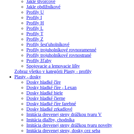
Jakle štvorcové
Jakle obdlžníkové
Profily U
Profily I
Profily H
Profily L
Profily T
Profily Z
Profily šesťuholníkové
Profily trojuholníkové rovnoramenné
Profily trojuholníkové rovnostrané
Profily žľaby
Spojovacie a lemovacie lišty
Zobraz všetko v kategórii Plasty - profily
Plasty - dosky
Dosky hladké číre
Dosky hladké číre - Lexan
Dosky hladké biele
Dosky hladké čierne
Dosky hladké číre farebné
Dosky hladké zrkadlové
Imitácia drevenej steny drážkou tvaru V
Imitácia dlažby, chodníka
Imitácia drevenej steny drážkou tvaru novelty
Imitácia drevenej steny, dosky cez seba