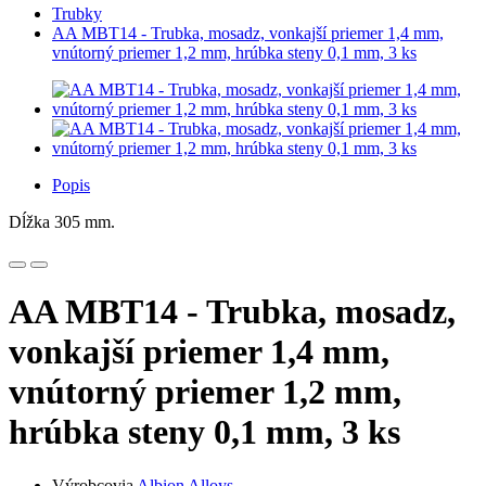
Trubky
AA MBT14 - Trubka, mosadz, vonkajší priemer 1,4 mm,
vnútorný priemer 1,2 mm, hrúbka steny 0,1 mm, 3 ks
Popis
Dĺžka 305 mm.
AA MBT14 - Trubka, mosadz,
vonkajší priemer 1,4 mm,
vnútorný priemer 1,2 mm,
hrúbka steny 0,1 mm, 3 ks
Výrobcovia
Albion Alloys