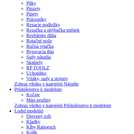
Pilky
Pinzety
Pipety
Pokosníky
Rezacie podložky
Rezačka a ohýbačka trubiek
Rezbárske dláta
Rotačné nože
Ručná vrtačka
Rysovacia ihla
Sady náradia
Skalpely
RP TOOLZ
Uchopítko
Vrtáky, sady a stojany
Zobraz všetko v kategórii Náradie
Príslušenstvo k modelom
Koľaje
Mini pružiny
Zobraz všetko v kategórii Príslušenstvo k modelom
Lodní modelári
Drevený rošt
Kladky
Kĺby Raboesch
Kolík