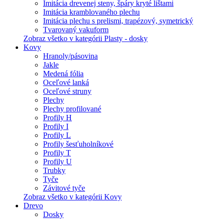
Imitácia drevenej steny, špáry kryté lištami
Imitácia kramblovaného plechu
Imitácia plechu s prelismi, trapézový, symetrický
Tvarovaný vakuform
Zobraz všetko v kategórii Plasty - dosky
Kovy
Hranoly/pásovina
Jakle
Medená fólia
Oceľové lanká
Oceľové struny
Plechy
Plechy profilované
Profily H
Profily I
Profily L
Profily šesťuholníkové
Profily T
Profily U
Trubky
Tyče
Závitové tyče
Zobraz všetko v kategórii Kovy
Drevo
Dosky