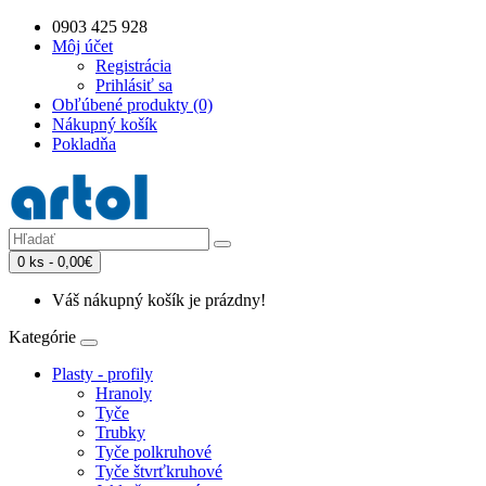
0903 425 928
Môj účet
Registrácia
Prihlásiť sa
Obľúbené produkty (0)
Nákupný košík
Pokladňa
0 ks - 0,00€
Váš nákupný košík je prázdny!
Kategórie
Plasty - profily
Hranoly
Tyče
Trubky
Tyče polkruhové
Tyče štvrťkruhové