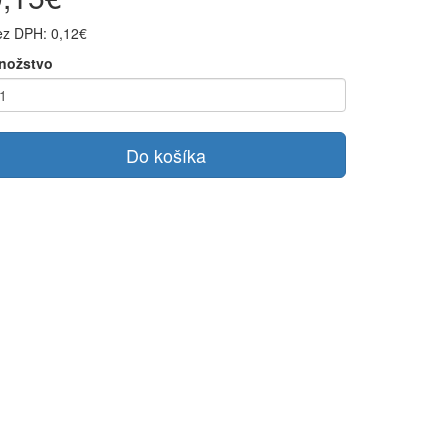
ez DPH: 0,12€
nožstvo
Do košíka