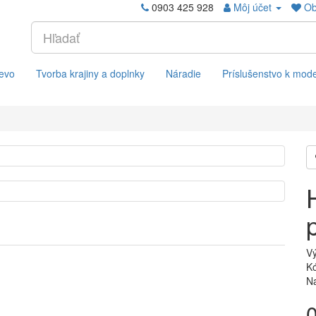
0903 425 928
Môj účet
Ob
evo
Tvorba krajiny a doplnky
Náradie
Príslušenstvo k mod
V
Kó
Na