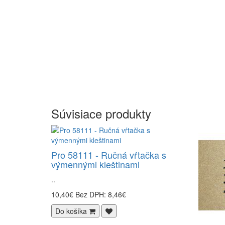
Súvisiace produkty
Pro 58111 - Ručná vŕtačka s
výmennými kleštinami
..
10,40€
Bez DPH: 8,46€
Do košíka