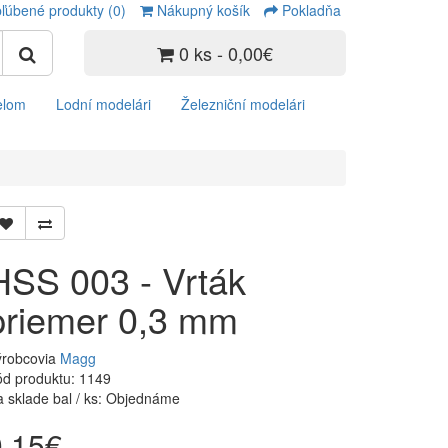
ľúbené produkty (0)
Nákupný košík
Pokladňa
0 ks - 0,00€
elom
Lodní modelári
Železniční modelári
HSS 003 - Vrták
priemer 0,3 mm
ýrobcovia
Magg
d produktu: 1149
 sklade bal / ks: Objednáme
0,15€