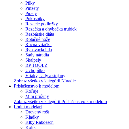
Pilky
Pinzety
Pipety
Pokosníky
Rezacie podložky
Rezačka a ohýbačka trubiek
Rezbárske dláta
Rotačné nože
Ručná vrtačka
Rysovacia ihla
Sady náradia
Skalpely
RP TOOLZ
Uchopítko
Vrtáky, sady a stojany
Zobraz všetko v kategórii Náradie
Príslušenstvo k modelom
Koľaje
Mini pružiny
Zobraz všetko v kategórii Príslušenstvo k modelom
Lodní modelári
Drevený rošt
Kladky
Kĺby Raboesch
Kolík