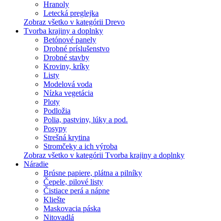
Hranoly
Letecká preglejka
Zobraz všetko v kategórii Drevo
Tvorba krajiny a doplnky
Betónové panely
Drobné príslušenstvo
Drobné stavby
Kroviny, kríky
Listy
Modelová voda
Nízka vegetácia
Ploty
Podložia
Polia, pastviny, lúky a pod.
Posypy
Strešná krytina
Stromčeky a ich výroba
Zobraz všetko v kategórii Tvorba krajiny a doplnky
Náradie
Brúsne papiere, plátna a pilníky
Čepele, pilové listy
Čistiace perá a nápne
Kliešte
Maskovacia páska
Nitovadlá