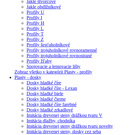
Jakle štvorcové
Jakle obdlžníkové
Profily U
Profily I
Profily H
Profily L
Profily T
Profily Z
Profily šesťuholníkové
Profily trojuholníkové rovnoramenné
Profily trojuholníkové rovnostrané
Profily žľaby
Spojovacie a lemovacie lišty
Zobraz všetko v kategórii Plasty - profily
Plasty - dosky
Dosky hladké číre
Dosky hladké číre - Lexan
Dosky hladké biele
Dosky hladké čierne
Dosky hladké číre farebné
Dosky hladké zrkadlové
Imitácia drevenej steny drážkou tvaru V
Imitácia dlažby, chodníka
Imitácia drevenej steny drážkou tvaru novelty
Imitácia drevenej steny, dosky cez seba