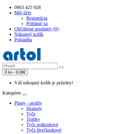
0903 425 928
Môj účet
Registrácia
Prihlásiť sa
Obľúbené produkty (0)
Nákupný košík
Pokladňa
0 ks - 0,00€
Váš nákupný košík je prázdny!
Kategórie
Plasty - profily
Hranoly
Tyče
Trubky
Tyče polkruhové
Tyče štvrťkruhové