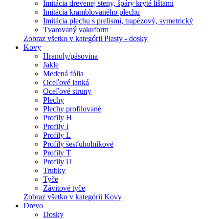
Imitácia drevenej steny, špáry kryté lištami
Imitácia kramblovaného plechu
Imitácia plechu s prelismi, trapézový, symetrický
Tvarovaný vakuform
Zobraz všetko v kategórii Plasty - dosky
Kovy
Hranoly/pásovina
Jakle
Medená fólia
Oceľové lanká
Oceľové struny
Plechy
Plechy profilované
Profily H
Profily I
Profily L
Profily šesťuholníkové
Profily T
Profily U
Trubky
Tyče
Závitové tyče
Zobraz všetko v kategórii Kovy
Drevo
Dosky