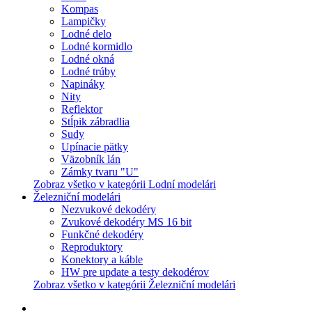
Kompas
Lampičky
Lodné delo
Lodné kormidlo
Lodné okná
Lodné trúby
Napináky
Nity
Reflektor
Stĺpik zábradlia
Sudy
Upínacie pätky
Väzobník lán
Zámky tvaru "U"
Zobraz všetko v kategórii Lodní modelári
Železniční modelári
Nezvukové dekodéry
Zvukové dekodéry MS 16 bit
Funkčné dekodéry
Reproduktory
Konektory a káble
HW pre update a testy dekodérov
Zobraz všetko v kategórii Železniční modelári