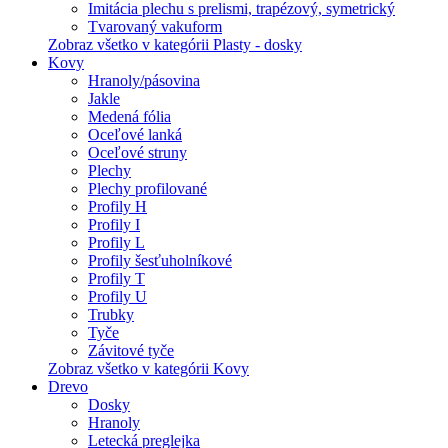
Imitácia plechu s prelismi, trapézový, symetrický
Tvarovaný vakuform
Zobraz všetko v kategórii Plasty - dosky
Kovy
Hranoly/pásovina
Jakle
Medená fólia
Oceľové lanká
Oceľové struny
Plechy
Plechy profilované
Profily H
Profily I
Profily L
Profily šesťuholníkové
Profily T
Profily U
Trubky
Tyče
Závitové tyče
Zobraz všetko v kategórii Kovy
Drevo
Dosky
Hranoly
Letecká preglejka