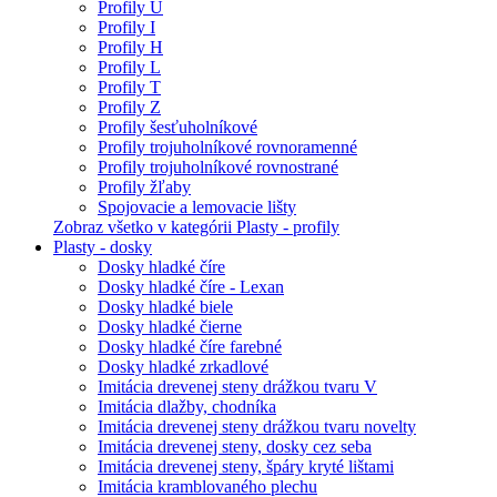
Profily U
Profily I
Profily H
Profily L
Profily T
Profily Z
Profily šesťuholníkové
Profily trojuholníkové rovnoramenné
Profily trojuholníkové rovnostrané
Profily žľaby
Spojovacie a lemovacie lišty
Zobraz všetko v kategórii Plasty - profily
Plasty - dosky
Dosky hladké číre
Dosky hladké číre - Lexan
Dosky hladké biele
Dosky hladké čierne
Dosky hladké číre farebné
Dosky hladké zrkadlové
Imitácia drevenej steny drážkou tvaru V
Imitácia dlažby, chodníka
Imitácia drevenej steny drážkou tvaru novelty
Imitácia drevenej steny, dosky cez seba
Imitácia drevenej steny, špáry kryté lištami
Imitácia kramblovaného plechu