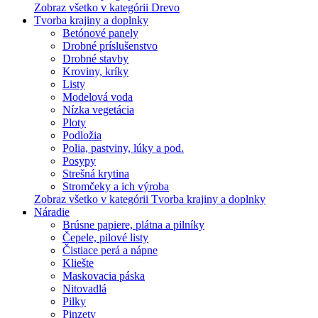
Zobraz všetko v kategórii Drevo
Tvorba krajiny a doplnky
Betónové panely
Drobné príslušenstvo
Drobné stavby
Kroviny, kríky
Listy
Modelová voda
Nízka vegetácia
Ploty
Podložia
Polia, pastviny, lúky a pod.
Posypy
Strešná krytina
Stromčeky a ich výroba
Zobraz všetko v kategórii Tvorba krajiny a doplnky
Náradie
Brúsne papiere, plátna a pilníky
Čepele, pilové listy
Čistiace perá a nápne
Kliešte
Maskovacia páska
Nitovadlá
Pilky
Pinzety