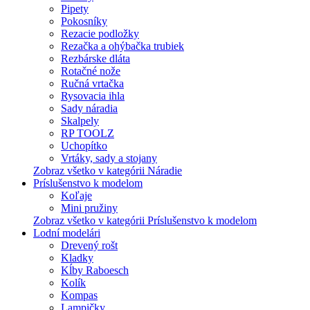
Pipety
Pokosníky
Rezacie podložky
Rezačka a ohýbačka trubiek
Rezbárske dláta
Rotačné nože
Ručná vrtačka
Rysovacia ihla
Sady náradia
Skalpely
RP TOOLZ
Uchopítko
Vrtáky, sady a stojany
Zobraz všetko v kategórii Náradie
Príslušenstvo k modelom
Koľaje
Mini pružiny
Zobraz všetko v kategórii Príslušenstvo k modelom
Lodní modelári
Drevený rošt
Kladky
Kĺby Raboesch
Kolík
Kompas
Lampičky