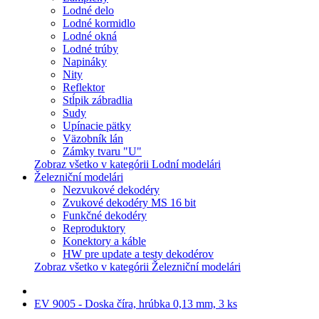
Lodné delo
Lodné kormidlo
Lodné okná
Lodné trúby
Napináky
Nity
Reflektor
Stĺpik zábradlia
Sudy
Upínacie pätky
Väzobník lán
Zámky tvaru "U"
Zobraz všetko v kategórii Lodní modelári
Železniční modelári
Nezvukové dekodéry
Zvukové dekodéry MS 16 bit
Funkčné dekodéry
Reproduktory
Konektory a káble
HW pre update a testy dekodérov
Zobraz všetko v kategórii Železniční modelári
EV 9005 - Doska číra, hrúbka 0,13 mm, 3 ks