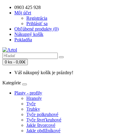
0903 425 928
Môj účet
Registrácia
Prihlásiť sa
Obľúbené produkty (0)
Nákupný košík
Pokladňa
0 ks - 0,00€
Váš nákupný košík je prázdny!
Kategórie
Plasty - profily
Hranoly
Tyče
Trubky
Tyče polkruhové
Tyče štvrťkruhové
Jakle štvorcové
Jakle obdlžníkové