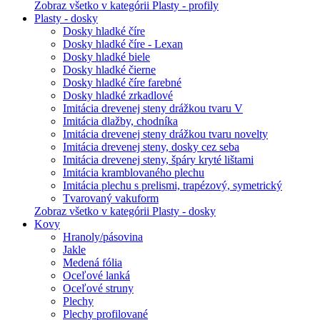
Zobraz všetko v kategórii Plasty - profily
Plasty - dosky
Dosky hladké číre
Dosky hladké číre - Lexan
Dosky hladké biele
Dosky hladké čierne
Dosky hladké číre farebné
Dosky hladké zrkadlové
Imitácia drevenej steny drážkou tvaru V
Imitácia dlažby, chodníka
Imitácia drevenej steny drážkou tvaru novelty
Imitácia drevenej steny, dosky cez seba
Imitácia drevenej steny, špáry kryté lištami
Imitácia kramblovaného plechu
Imitácia plechu s prelismi, trapézový, symetrický
Tvarovaný vakuform
Zobraz všetko v kategórii Plasty - dosky
Kovy
Hranoly/pásovina
Jakle
Medená fólia
Oceľové lanká
Oceľové struny
Plechy
Plechy profilované