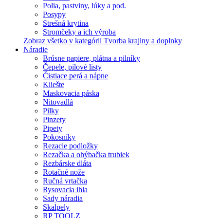
Polia, pastviny, lúky a pod.
Posypy
Strešná krytina
Stromčeky a ich výroba
Zobraz všetko v kategórii Tvorba krajiny a doplnky
Náradie
Brúsne papiere, plátna a pilníky
Čepele, pilové listy
Čistiace perá a nápne
Kliešte
Maskovacia páska
Nitovadlá
Pilky
Pinzety
Pipety
Pokosníky
Rezacie podložky
Rezačka a ohýbačka trubiek
Rezbárske dláta
Rotačné nože
Ručná vrtačka
Rysovacia ihla
Sady náradia
Skalpely
RP TOOLZ