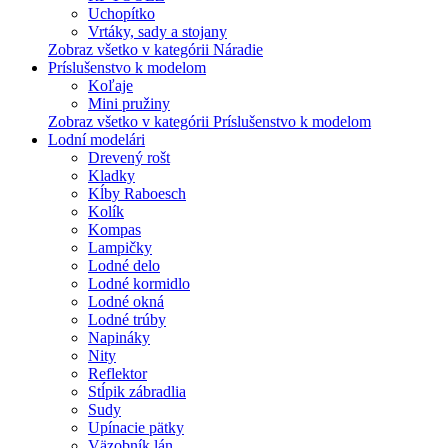
Uchopítko
Vrtáky, sady a stojany
Zobraz všetko v kategórii Náradie
Príslušenstvo k modelom
Koľaje
Mini pružiny
Zobraz všetko v kategórii Príslušenstvo k modelom
Lodní modelári
Drevený rošt
Kladky
Kĺby Raboesch
Kolík
Kompas
Lampičky
Lodné delo
Lodné kormidlo
Lodné okná
Lodné trúby
Napináky
Nity
Reflektor
Stĺpik zábradlia
Sudy
Upínacie pätky
Väzobník lán