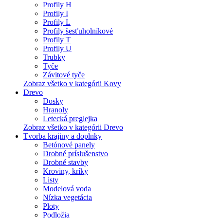
Profily H
Profily I
Profily L
Profily šesťuholníkové
Profily T
Profily U
Trubky
Tyče
Závitové tyče
Zobraz všetko v kategórii Kovy
Drevo
Dosky
Hranoly
Letecká preglejka
Zobraz všetko v kategórii Drevo
Tvorba krajiny a doplnky
Betónové panely
Drobné príslušenstvo
Drobné stavby
Kroviny, kríky
Listy
Modelová voda
Nízka vegetácia
Ploty
Podložia