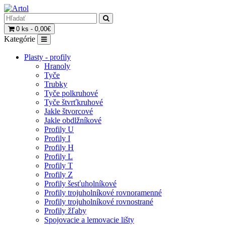
0 ks - 0,00€
Kategórie
Plasty - profily
Hranoly
Tyče
Trubky
Tyče polkruhové
Tyče štvrťkruhové
Jakle štvorcové
Jakle obdlžníkové
Profily U
Profily I
Profily H
Profily L
Profily T
Profily Z
Profily šesťuholníkové
Profily trojuholníkové rovnoramenné
Profily trojuholníkové rovnostrané
Profily žľaby
Spojovacie a lemovacie lišty