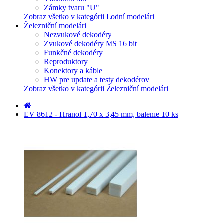
Zámky tvaru "U"
Zobraz všetko v kategórii Lodní modelári
Železniční modelári
Nezvukové dekodéry
Zvukové dekodéry MS 16 bit
Funkčné dekodéry
Reproduktory
Konektory a káble
HW pre update a testy dekodérov
Zobraz všetko v kategórii Železniční modelári
EV 8612 - Hranol 1,70 x 3,45 mm, balenie 10 ks