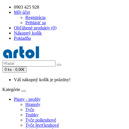
0903 425 928
Môj účet
Registrácia
Prihlásiť sa
Obľúbené produkty (0)
Nákupný košík
Pokladňa
0 ks - 0,00€
Váš nákupný košík je prázdny!
Kategórie
Plasty - profily
Hranoly
Tyče
Trubky
Tyče polkruhové
Tyče štvrťkruhové