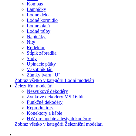
Kompas
Lampičky
Lodné delo
Lodné kormidlo
Lodné okná
Lodné trúby
Napináky
Nity
Reflektor
Stĺpik zábradlia
Sudy
Upínacie pätky
Väzobník lán
Zámky tvaru "U"
Zobraz všetko v kategórii Lodní modelári
Železniční modelári
Nezvukové dekodéry
Zvukové dekodéry MS 16 bit
Funkčné dekodéry
Reproduktory
Konektory a káble
HW pre update a testy dekodérov
Zobraz všetko v kategórii Železniční modelári