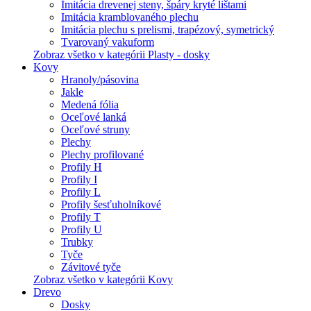
Imitácia drevenej steny, špáry kryté lištami
Imitácia kramblovaného plechu
Imitácia plechu s prelismi, trapézový, symetrický
Tvarovaný vakuform
Zobraz všetko v kategórii Plasty - dosky
Kovy
Hranoly/pásovina
Jakle
Medená fólia
Oceľové lanká
Oceľové struny
Plechy
Plechy profilované
Profily H
Profily I
Profily L
Profily šesťuholníkové
Profily T
Profily U
Trubky
Tyče
Závitové tyče
Zobraz všetko v kategórii Kovy
Drevo
Dosky