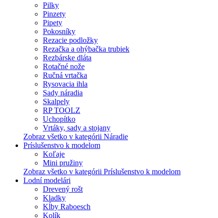
Pilky
Pinzety
Pipety
Pokosníky
Rezacie podložky
Rezačka a ohýbačka trubiek
Rezbárske dláta
Rotačné nože
Ručná vrtačka
Rysovacia ihla
Sady náradia
Skalpely
RP TOOLZ
Uchopítko
Vrtáky, sady a stojany
Zobraz všetko v kategórii Náradie
Príslušenstvo k modelom
Koľaje
Mini pružiny
Zobraz všetko v kategórii Príslušenstvo k modelom
Lodní modelári
Drevený rošt
Kladky
Kĺby Raboesch
Kolík