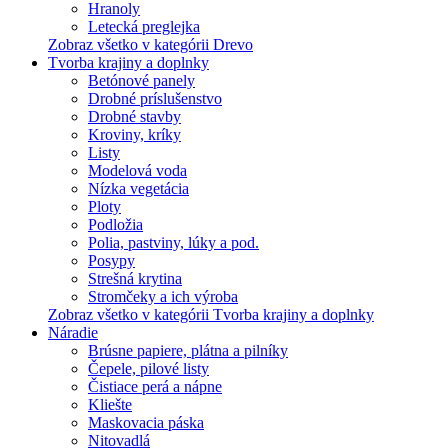
Hranoly
Letecká preglejka
Zobraz všetko v kategórii Drevo
Tvorba krajiny a doplnky
Betónové panely
Drobné príslušenstvo
Drobné stavby
Kroviny, kríky
Listy
Modelová voda
Nízka vegetácia
Ploty
Podložia
Polia, pastviny, lúky a pod.
Posypy
Strešná krytina
Stromčeky a ich výroba
Zobraz všetko v kategórii Tvorba krajiny a doplnky
Náradie
Brúsne papiere, plátna a pilníky
Čepele, pilové listy
Čistiace perá a nápne
Kliešte
Maskovacia páska
Nitovadlá