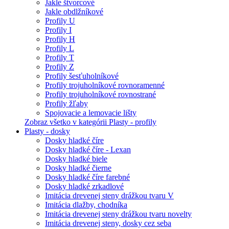
Jakle štvorcové
Jakle obdlžníkové
Profily U
Profily I
Profily H
Profily L
Profily T
Profily Z
Profily šesťuholníkové
Profily trojuholníkové rovnoramenné
Profily trojuholníkové rovnostrané
Profily žľaby
Spojovacie a lemovacie lišty
Zobraz všetko v kategórii Plasty - profily
Plasty - dosky
Dosky hladké číre
Dosky hladké číre - Lexan
Dosky hladké biele
Dosky hladké čierne
Dosky hladké číre farebné
Dosky hladké zrkadlové
Imitácia drevenej steny drážkou tvaru V
Imitácia dlažby, chodníka
Imitácia drevenej steny drážkou tvaru novelty
Imitácia drevenej steny, dosky cez seba