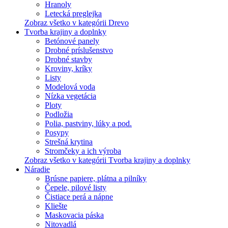
Hranoly
Letecká preglejka
Zobraz všetko v kategórii Drevo
Tvorba krajiny a doplnky
Betónové panely
Drobné príslušenstvo
Drobné stavby
Kroviny, kríky
Listy
Modelová voda
Nízka vegetácia
Ploty
Podložia
Polia, pastviny, lúky a pod.
Posypy
Strešná krytina
Stromčeky a ich výroba
Zobraz všetko v kategórii Tvorba krajiny a doplnky
Náradie
Brúsne papiere, plátna a pilníky
Čepele, pilové listy
Čistiace perá a nápne
Kliešte
Maskovacia páska
Nitovadlá