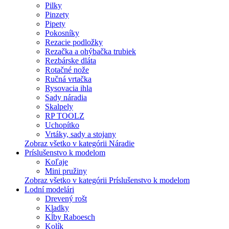
Pilky
Pinzety
Pipety
Pokosníky
Rezacie podložky
Rezačka a ohýbačka trubiek
Rezbárske dláta
Rotačné nože
Ručná vrtačka
Rysovacia ihla
Sady náradia
Skalpely
RP TOOLZ
Uchopítko
Vrtáky, sady a stojany
Zobraz všetko v kategórii Náradie
Príslušenstvo k modelom
Koľaje
Mini pružiny
Zobraz všetko v kategórii Príslušenstvo k modelom
Lodní modelári
Drevený rošt
Kladky
Kĺby Raboesch
Kolík