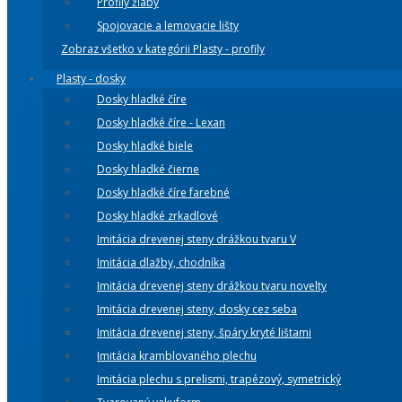
Profily žľaby
Spojovacie a lemovacie lišty
Zobraz všetko v kategórii Plasty - profily
Plasty - dosky
Dosky hladké číre
Dosky hladké číre - Lexan
Dosky hladké biele
Dosky hladké čierne
Dosky hladké číre farebné
Dosky hladké zrkadlové
Imitácia drevenej steny drážkou tvaru V
Imitácia dlažby, chodníka
Imitácia drevenej steny drážkou tvaru novelty
Imitácia drevenej steny, dosky cez seba
Imitácia drevenej steny, špáry kryté lištami
Imitácia kramblovaného plechu
Imitácia plechu s prelismi, trapézový, symetrický