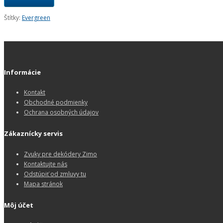
Štítky:
Evergreen
Informácie
Kontakt
Obchodné podmienky
Ochrana osobných údajov
Zákaznícky servis
Zvuky pre dekódery Zimo
Kontaktujte nás
Odstúpiť od zmluvy tu
Mapa stránok
Môj účet