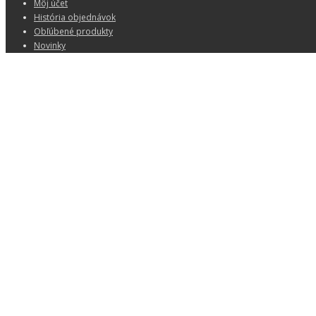
Môj účet
História objednávok
Obľúbené produkty
Novinky