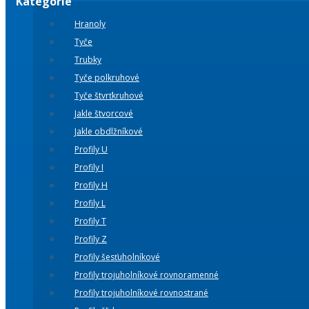
Kategórie
Hranoly
Tyče
Trubky
Tyče polkruhové
Tyče štvrťkruhové
Jakle štvorcové
Jakle obdlžníkové
Profily U
Profily I
Profily H
Profily L
Profily T
Profily Z
Profily šesťuholníkové
Profily trojuholníkové rovnoramenné
Profily trojuholníkové rovnostrané