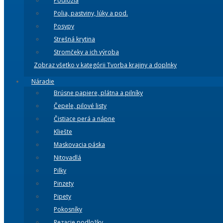
Podložia
Polia, pastviny, lúky a pod.
Posypy
Strešná krytina
Stromčeky a ich výroba
Zobraz všetko v kategórii Tvorba krajiny a doplnky
Náradie
Brúsne papiere, plátna a pilníky
Čepele, pilové listy
Čistiace perá a nápne
Kliešte
Maskovacia páska
Nitovadlá
Pilky
Pinzety
Pipety
Pokosníky
Rezacie podložky