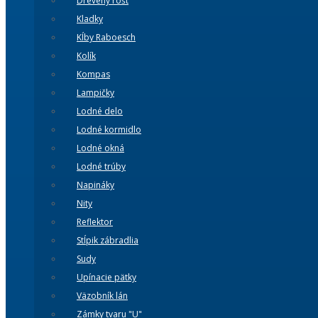
Drevený rošt
Kladky
Kĺby Raboesch
Kolík
Kompas
Lampičky
Lodné delo
Lodné kormidlo
Lodné okná
Lodné trúby
Napináky
Nity
Reflektor
Stĺpik zábradlia
Sudy
Upínacie pätky
Väzobník lán
Zámky tvaru "U"