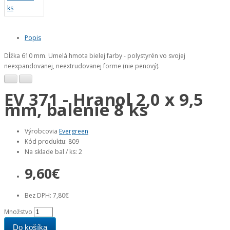
Popis
Dĺžka 610 mm. Umelá hmota bielej farby - polystyrén vo svojej
neexpandovanej, neextrudovanej forme (nie penový).
EV 371 - Hranol 2,0 x 9,5
mm, balenie 8 ks
Výrobcovia
Evergreen
Kód produktu: 809
Na sklade bal / ks: 2
9,60€
Bez DPH: 7,80€
Množstvo
Do košíka