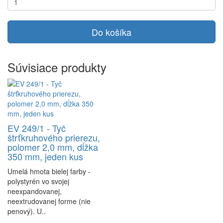
Do košíka
Súvisiace produkty
EV 249/1 - Tyč
štrťkruhového prierezu,
polomer 2,0 mm, dĺžka
350 mm, jeden kus
Umelá hmota bielej farby -
polystyrén vo svojej
neexpandovanej,
neextrudovanej forme (nie
penový). U..