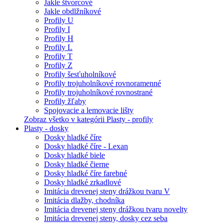
Jakle štvorcové
Jakle obdlžníkové
Profily U
Profily I
Profily H
Profily L
Profily T
Profily Z
Profily šesťuholníkové
Profily trojuholníkové rovnoramenné
Profily trojuholníkové rovnostrané
Profily žľaby
Spojovacie a lemovacie lišty
Zobraz všetko v kategórii Plasty - profily
Plasty - dosky
Dosky hladké číre
Dosky hladké číre - Lexan
Dosky hladké biele
Dosky hladké čierne
Dosky hladké číre farebné
Dosky hladké zrkadlové
Imitácia drevenej steny drážkou tvaru V
Imitácia dlažby, chodníka
Imitácia drevenej steny drážkou tvaru novelty
Imitácia drevenej steny, dosky cez seba