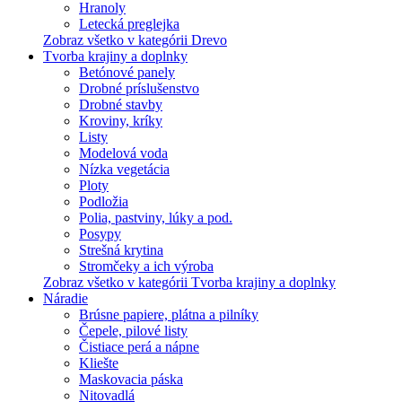
Hranoly
Letecká preglejka
Zobraz všetko v kategórii Drevo
Tvorba krajiny a doplnky
Betónové panely
Drobné príslušenstvo
Drobné stavby
Kroviny, kríky
Listy
Modelová voda
Nízka vegetácia
Ploty
Podložia
Polia, pastviny, lúky a pod.
Posypy
Strešná krytina
Stromčeky a ich výroba
Zobraz všetko v kategórii Tvorba krajiny a doplnky
Náradie
Brúsne papiere, plátna a pilníky
Čepele, pilové listy
Čistiace perá a nápne
Kliešte
Maskovacia páska
Nitovadlá