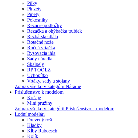
Pilky
Pinzety
Pipety
Pokosníky
Rezacie podložky
Rezačka a ohýbačka trubiek
Rezbárske dláta
Rotačné nože
Ručná vrtačka
Rysovacia ihla
Sady náradia
Skalpely
RP TOOLZ
Uchopítko
Vrtáky, sady a stojany
Zobraz všetko v kategórii Náradie
Príslušenstvo k modelom
Koľaje
Mini pružiny
Zobraz všetko v kategórii Príslušenstvo k modelom
Lodní modelári
Drevený rošt
Kladky
Kĺby Raboesch
Kolík