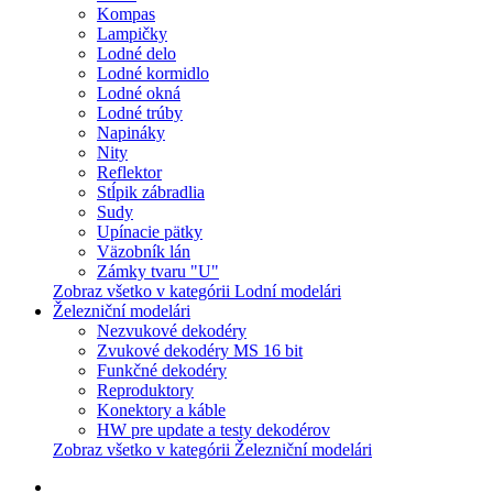
Kompas
Lampičky
Lodné delo
Lodné kormidlo
Lodné okná
Lodné trúby
Napináky
Nity
Reflektor
Stĺpik zábradlia
Sudy
Upínacie pätky
Väzobník lán
Zámky tvaru "U"
Zobraz všetko v kategórii Lodní modelári
Železniční modelári
Nezvukové dekodéry
Zvukové dekodéry MS 16 bit
Funkčné dekodéry
Reproduktory
Konektory a káble
HW pre update a testy dekodérov
Zobraz všetko v kategórii Železniční modelári