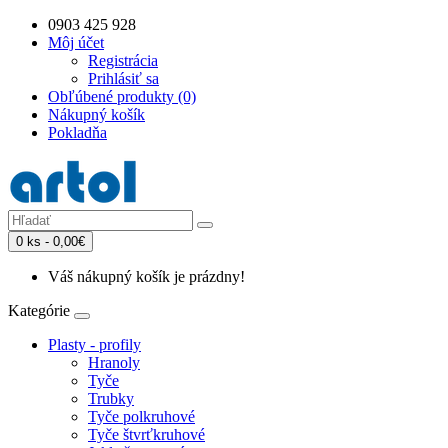
0903 425 928
Môj účet
Registrácia
Prihlásiť sa
Obľúbené produkty (0)
Nákupný košík
Pokladňa
0 ks - 0,00€
Váš nákupný košík je prázdny!
Kategórie
Plasty - profily
Hranoly
Tyče
Trubky
Tyče polkruhové
Tyče štvrťkruhové