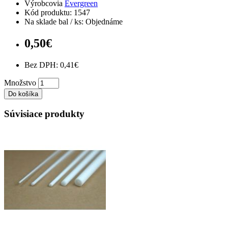
Výrobcovia
Evergreen
Kód produktu: 1547
Na sklade bal / ks: Objednáme
0,50€
Bez DPH: 0,41€
Množstvo
Do košíka
Súvisiace produkty