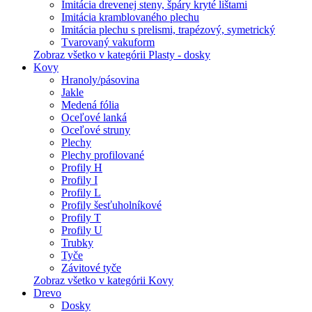
Imitácia drevenej steny, špáry kryté lištami
Imitácia kramblovaného plechu
Imitácia plechu s prelismi, trapézový, symetrický
Tvarovaný vakuform
Zobraz všetko v kategórii Plasty - dosky
Kovy
Hranoly/pásovina
Jakle
Medená fólia
Oceľové lanká
Oceľové struny
Plechy
Plechy profilované
Profily H
Profily I
Profily L
Profily šesťuholníkové
Profily T
Profily U
Trubky
Tyče
Závitové tyče
Zobraz všetko v kategórii Kovy
Drevo
Dosky