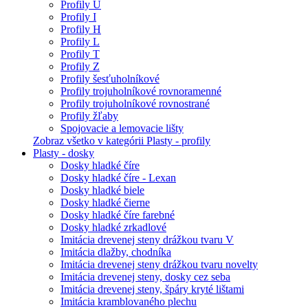
Profily U
Profily I
Profily H
Profily L
Profily T
Profily Z
Profily šesťuholníkové
Profily trojuholníkové rovnoramenné
Profily trojuholníkové rovnostrané
Profily žľaby
Spojovacie a lemovacie lišty
Zobraz všetko v kategórii Plasty - profily
Plasty - dosky
Dosky hladké číre
Dosky hladké číre - Lexan
Dosky hladké biele
Dosky hladké čierne
Dosky hladké číre farebné
Dosky hladké zrkadlové
Imitácia drevenej steny drážkou tvaru V
Imitácia dlažby, chodníka
Imitácia drevenej steny drážkou tvaru novelty
Imitácia drevenej steny, dosky cez seba
Imitácia drevenej steny, špáry kryté lištami
Imitácia kramblovaného plechu