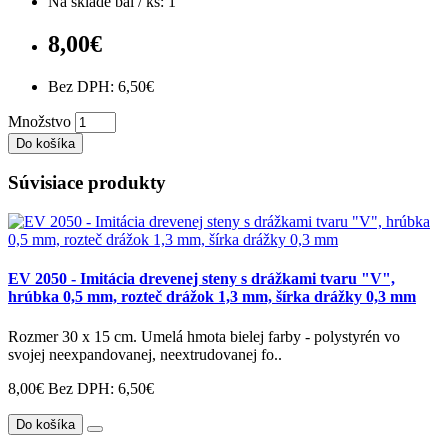
Na sklade bal / ks: 1
8,00€
Bez DPH: 6,50€
Množstvo
Do košíka
Súvisiace produkty
EV 2050 - Imitácia drevenej steny s drážkami tvaru "V",
hrúbka 0,5 mm, rozteč drážok 1,3 mm, šírka drážky 0,3 mm
Rozmer 30 x 15 cm. Umelá hmota bielej farby - polystyrén vo
svojej neexpandovanej, neextrudovanej fo..
8,00€
Bez DPH: 6,50€
Do košíka