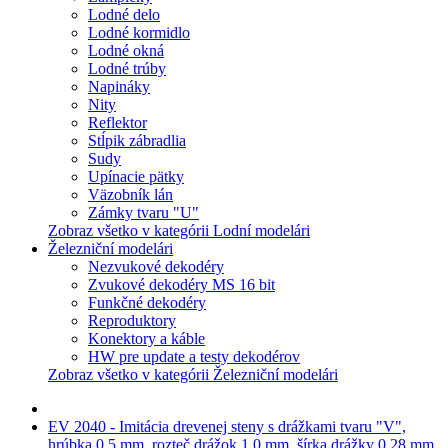
Lodné delo
Lodné kormidlo
Lodné okná
Lodné trúby
Napináky
Nity
Reflektor
Stĺpik zábradlia
Sudy
Upínacie pätky
Väzobník lán
Zámky tvaru "U"
Zobraz všetko v kategórii Lodní modelári
Železniční modelári
Nezvukové dekodéry
Zvukové dekodéry MS 16 bit
Funkčné dekodéry
Reproduktory
Konektory a káble
HW pre update a testy dekodérov
Zobraz všetko v kategórii Železniční modelári
EV 2040 - Imitácia drevenej steny s drážkami tvaru "V",
hrúbka 0,5 mm, rozteč drážok 1,0 mm, šírka drážky 0,28 mm