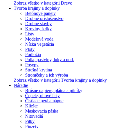
Zobraz všetko v kategórii Drevo
Tvorba krajiny a doplnky
Betónové panely
Drobné príslušenstvo
Drobné stavby
Kroviny, kríky
Listy
Modelová voda
Nízka vegetácia
Ploty
Podložia
Polia, pastviny, lúky a pod.
Posypy
Strešná krytina
Stromčeky a ich výroba
Zobraz všetko v kategórii Tvorba krajiny a doplnky
Náradie
Brúsne papiere, plátna a pilníky
Čepele, pilové listy
Čistiace perá a nápne
Kliešte
Maskovacia páska
Nitovadlá
Pilky
Pinzety