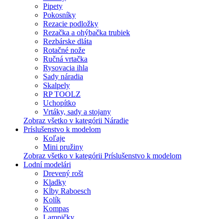
Pipety
Pokosníky
Rezacie podložky
Rezačka a ohýbačka trubiek
Rezbárske dláta
Rotačné nože
Ručná vrtačka
Rysovacia ihla
Sady náradia
Skalpely
RP TOOLZ
Uchopítko
Vrtáky, sady a stojany
Zobraz všetko v kategórii Náradie
Príslušenstvo k modelom
Koľaje
Mini pružiny
Zobraz všetko v kategórii Príslušenstvo k modelom
Lodní modelári
Drevený rošt
Kladky
Kĺby Raboesch
Kolík
Kompas
Lampičky