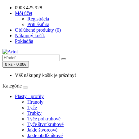
0903 425 928
Môj účet
Registrácia
Prihlásiť sa
Obľúbené produkty (0)
Nákupný košík
Pokladňa
0 ks - 0,00€
Váš nákupný košík je prázdny!
Kategórie
Plasty - profily
Hranoly
Tyče
Trubky
Tyče polkruhové
Tyče štvrťkruhové
Jakle štvorcové
Jakle obdlžníkové