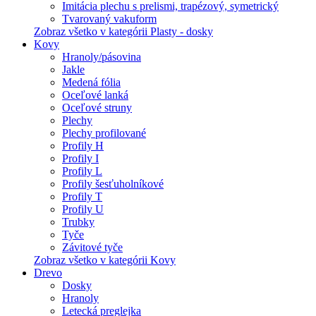
Imitácia plechu s prelismi, trapézový, symetrický
Tvarovaný vakuform
Zobraz všetko v kategórii Plasty - dosky
Kovy
Hranoly/pásovina
Jakle
Medená fólia
Oceľové lanká
Oceľové struny
Plechy
Plechy profilované
Profily H
Profily I
Profily L
Profily šesťuholníkové
Profily T
Profily U
Trubky
Tyče
Závitové tyče
Zobraz všetko v kategórii Kovy
Drevo
Dosky
Hranoly
Letecká preglejka