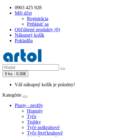
0903 425 928
Môj účet
Registrácia
Prihlásiť sa
Obľúbené produkty (0)
Nákupný košík
Pokladňa
0 ks - 0,00€
Váš nákupný košík je prázdny!
Kategórie
Plasty - profily
Hranoly
Tyče
Trubky
Tyče polkruhové
Tyče štvrťkruhové