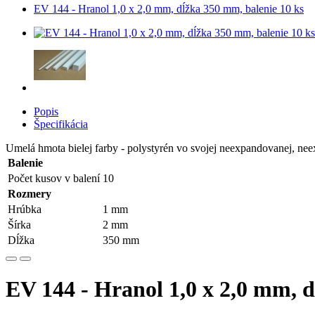
EV 144 - Hranol 1,0 x 2,0 mm, dĺžka 350 mm, balenie 10 ks
Popis
Špecifikácia
Umelá hmota bielej farby - polystyrén vo svojej neexpandovanej, ne
Balenie
Počet kusov v balení
10
Rozmery
Hrúbka
1 mm
Šírka
2 mm
Dĺžka
350 mm
EV 144 - Hranol 1,0 x 2,0 mm, d