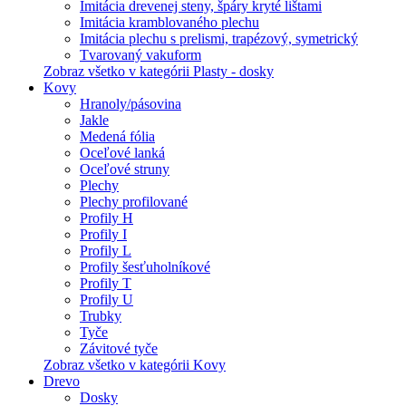
Imitácia drevenej steny, špáry kryté lištami
Imitácia kramblovaného plechu
Imitácia plechu s prelismi, trapézový, symetrický
Tvarovaný vakuform
Zobraz všetko v kategórii Plasty - dosky
Kovy
Hranoly/pásovina
Jakle
Medená fólia
Oceľové lanká
Oceľové struny
Plechy
Plechy profilované
Profily H
Profily I
Profily L
Profily šesťuholníkové
Profily T
Profily U
Trubky
Tyče
Závitové tyče
Zobraz všetko v kategórii Kovy
Drevo
Dosky