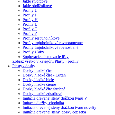
Jakle štvorcové
Jakle obdlžníkové
Profily U
Profily I
Profily H
Profily L
Profily T
Profily Z
Profily šesťuholníkové
Profily trojuholníkové rovnoramenné
Profily trojuholníkové rovnostrané
Profily žľaby
Spojovacie a lemovacie lišty
Zobraz všetko v kategórii Plasty - profily
Plasty - dosky
Dosky hladké číre
Dosky hladké číre - Lexan
Dosky hladké biele
Dosky hladké čierne
Dosky hladké číre farebné
Dosky hladké zrkadlové
Imitácia drevenej steny drážkou tvaru V
Imitácia dlažby, chodníka
Imitácia drevenej steny drážkou tvaru novelty
Imitácia drevenej steny, dosky cez seba