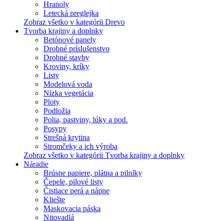
Hranoly
Letecká preglejka
Zobraz všetko v kategórii Drevo
Tvorba krajiny a doplnky
Betónové panely
Drobné príslušenstvo
Drobné stavby
Kroviny, kríky
Listy
Modelová voda
Nízka vegetácia
Ploty
Podložia
Polia, pastviny, lúky a pod.
Posypy
Strešná krytina
Stromčeky a ich výroba
Zobraz všetko v kategórii Tvorba krajiny a doplnky
Náradie
Brúsne papiere, plátna a pilníky
Čepele, pilové listy
Čistiace perá a nápne
Kliešte
Maskovacia páska
Nitovadlá