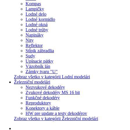
Kompas
Lampičky
Lodné delo
Lodné kormidlo
Lodné okná
Lodné trúby
Napináky
Nity
Reflektor
Stĺpik zábradlia
Sudy
Upínacie pätky
Väzobník lán
Zámky tvaru "U"
Zobraz všetko v kategórii Lodní modelári
Železniční modelári
Nezvukové dekodéry
Zvukové dekodéry MS 16 bit
Funkčné dekodéry
Reproduktory
Konektory a káble
HW pre update a testy dekodérov
Zobraz všetko v kategórii Železniční modelári