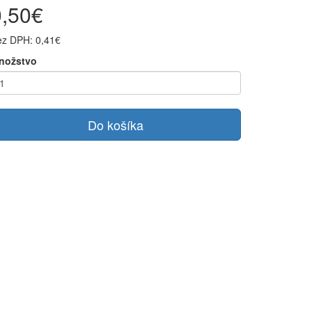
0,50€
ez DPH: 0,41€
nožstvo
Do košíka