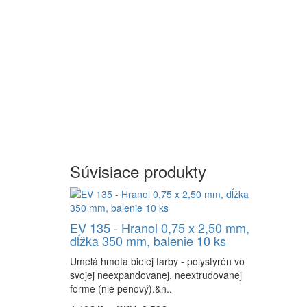
Súvisiace produkty
EV 135 - Hranol 0,75 x 2,50 mm,
dĺžka 350 mm, balenie 10 ks
Umelá hmota bielej farby - polystyrén vo
svojej neexpandovanej, neextrudovanej
forme (nie penový).&n..