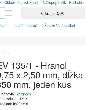
Obľúbené produkty (0)
Nákupný košík
Pokladňa
0 ks - 0,00€
elom
Lodní modelári
Železniční modelári
EV 135/1 - Hranol
0,75 x 2,50 mm, dĺžka
350 mm, jeden kus
ýrobcovia
Evergreen
d produktu: 1505
 sklade bal / ks: 5