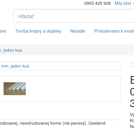
0903 425 928
Môj účet
evo
Tvorba krajiny a doplnky
Náradie
Príslušenstvo k mod
, jeden kus
V
Kó
pandovanej, neextrudovanej forme (nie penový). Uvedené
Na