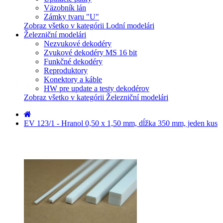
Väzobník lán
Zámky tvaru "U"
Zobraz všetko v kategórii Lodní modelári
Železniční modelári
Nezvukové dekodéry
Zvukové dekodéry MS 16 bit
Funkčné dekodéry
Reproduktory
Konektory a káble
HW pre update a testy dekodérov
Zobraz všetko v kategórii Železniční modelári
EV 123/1 - Hranol 0,50 x 1,50 mm, dĺžka 350 mm, jeden kus