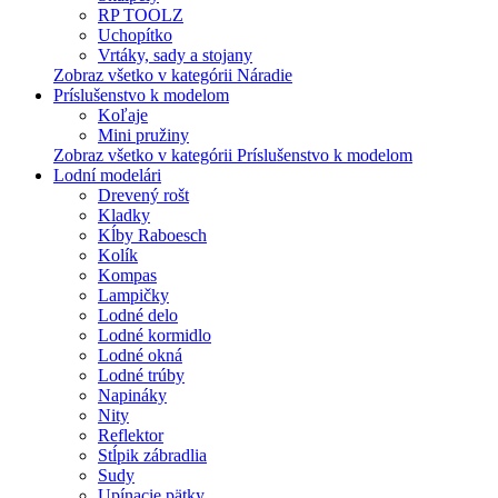
RP TOOLZ
Uchopítko
Vrtáky, sady a stojany
Zobraz všetko v kategórii Náradie
Príslušenstvo k modelom
Koľaje
Mini pružiny
Zobraz všetko v kategórii Príslušenstvo k modelom
Lodní modelári
Drevený rošt
Kladky
Kĺby Raboesch
Kolík
Kompas
Lampičky
Lodné delo
Lodné kormidlo
Lodné okná
Lodné trúby
Napináky
Nity
Reflektor
Stĺpik zábradlia
Sudy
Upínacie pätky