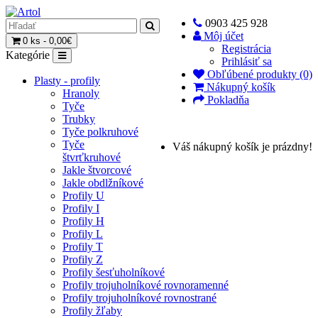
0903 425 928
Môj účet
0 ks - 0,00€
Registrácia
Kategórie
Prihlásiť sa
Obľúbené produkty (0)
Plasty - profily
Nákupný košík
Hranoly
Pokladňa
Tyče
Trubky
Tyče polkruhové
Tyče
Váš nákupný košík je prázdny!
štvrťkruhové
Jakle štvorcové
Jakle obdlžníkové
Profily U
Profily I
Profily H
Profily L
Profily T
Profily Z
Profily šesťuholníkové
Profily trojuholníkové rovnoramenné
Profily trojuholníkové rovnostrané
Profily žľaby