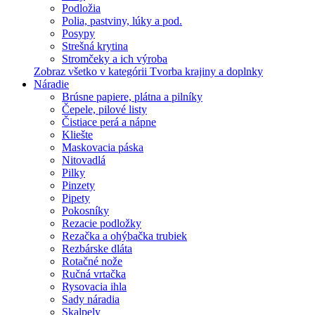
Podložia
Polia, pastviny, lúky a pod.
Posypy
Strešná krytina
Stromčeky a ich výroba
Zobraz všetko v kategórii Tvorba krajiny a doplnky
Náradie
Brúsne papiere, plátna a pilníky
Čepele, pilové listy
Čistiace perá a nápne
Kliešte
Maskovacia páska
Nitovadlá
Pilky
Pinzety
Pipety
Pokosníky
Rezacie podložky
Rezačka a ohýbačka trubiek
Rezbárske dláta
Rotačné nože
Ručná vrtačka
Rysovacia ihla
Sady náradia
Skalpely