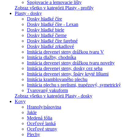
Spojovacie a lemovacie lišty
Zobraz všetko v kategórii Plasty - profily
Plasty - dosky
Dosky hladké číre
Dosky hladké číre - Lexan
Dosky hladké biele
Dosky hladké čierne
Dosky hladké číre farebné
Dosky hladké zrkadlové
Imitácia drevenej steny drážkou tvaru V
Imitácia dlažby, chodníka
Imitácia drevenej steny drážkou tvaru novelty
Imitácia drevenej steny, dosky cez seba
Imitácia drevenej steny, špáry kryté lištami
Imitácia kramblovaného plechu
Imitácia plechu s prelismi, trapézový, symetrický
Tvarovaný vakuform
Zobraz všetko v kategórii Plasty - dosky
Kovy
Hranoly/pásovina
Jakle
Medená fólia
Oceľové lanká
Oceľové struny
Plechy