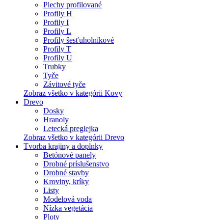
Plechy profilované
Profily H
Profily I
Profily L
Profily šesťuholníkové
Profily T
Profily U
Trubky
Tyče
Závitové tyče
Zobraz všetko v kategórii Kovy
Drevo
Dosky
Hranoly
Letecká preglejka
Zobraz všetko v kategórii Drevo
Tvorba krajiny a doplnky
Betónové panely
Drobné príslušenstvo
Drobné stavby
Kroviny, kríky
Listy
Modelová voda
Nízka vegetácia
Ploty