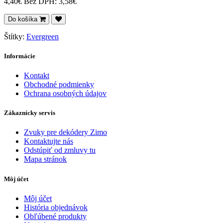
4,40€
Bez DPH: 3,58€
Do košíka
Štítky:
Evergreen
Informácie
Kontakt
Obchodné podmienky
Ochrana osobných údajov
Zákaznícky servis
Zvuky pre dekódery Zimo
Kontaktujte nás
Odstúpiť od zmluvy tu
Mapa stránok
Môj účet
Môj účet
História objednávok
Obľúbené produkty