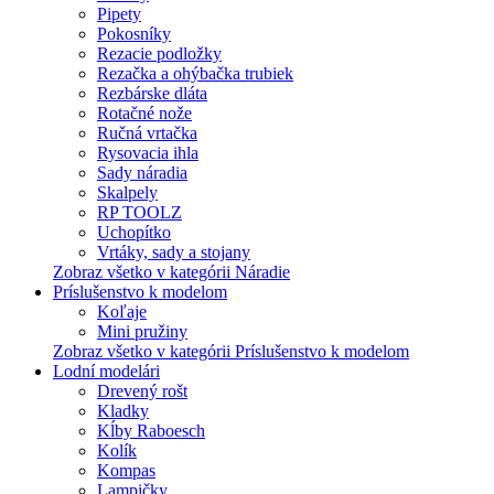
Pipety
Pokosníky
Rezacie podložky
Rezačka a ohýbačka trubiek
Rezbárske dláta
Rotačné nože
Ručná vrtačka
Rysovacia ihla
Sady náradia
Skalpely
RP TOOLZ
Uchopítko
Vrtáky, sady a stojany
Zobraz všetko v kategórii Náradie
Príslušenstvo k modelom
Koľaje
Mini pružiny
Zobraz všetko v kategórii Príslušenstvo k modelom
Lodní modelári
Drevený rošt
Kladky
Kĺby Raboesch
Kolík
Kompas
Lampičky