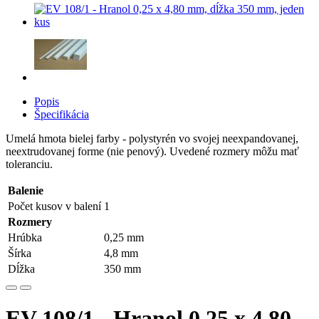
Popis
Špecifikácia
Umelá hmota bielej farby - polystyrén vo svojej neexpandovanej,
neextrudovanej forme (nie penový). Uvedené rozmery môžu mať
toleranciu.
Balenie
Počet kusov v balení
1
Rozmery
Hrúbka
0,25 mm
Šírka
4,8 mm
Dĺžka
350 mm
EV 108/1 - Hranol 0,25 x 4,80