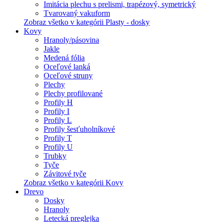
Imitácia plechu s prelismi, trapézový, symetrický
Tvarovaný vakuform
Zobraz všetko v kategórii Plasty - dosky
Kovy
Hranoly/pásovina
Jakle
Medená fólia
Oceľové lanká
Oceľové struny
Plechy
Plechy profilované
Profily H
Profily I
Profily L
Profily šesťuholníkové
Profily T
Profily U
Trubky
Tyče
Závitové tyče
Zobraz všetko v kategórii Kovy
Drevo
Dosky
Hranoly
Letecká preglejka