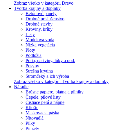
Zobraz všetko v kategórii Drevo
Tvorba krajiny a doplnky
Betónové panely
Drobné príslušenstvo
Drobné stavby
Kroviny, kríky
Listy
Modelová voda
Nízka vegetácia
Ploty
Podložia
Polia, pastviny, lúky a pod.
Posypy
Strešná krytina
Stromčeky a ich výroba
Zobraz všetko v kategórii Tvorba krajiny a doplnky
Náradie
Brúsne papiere, plátna a pilníky
Čepele, pilové listy
Čistiace perá a nápne
Kliešte
Maskovacia páska
Nitovadlá
Pilky
Pinzety