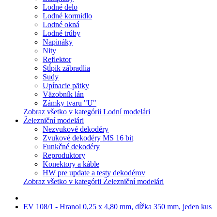
Lodné delo
Lodné kormidlo
Lodné okná
Lodné trúby
Napináky
Nity
Reflektor
Stĺpik zábradlia
Sudy
Upínacie pätky
Väzobník lán
Zámky tvaru "U"
Zobraz všetko v kategórii Lodní modelári
Železniční modelári
Nezvukové dekodéry
Zvukové dekodéry MS 16 bit
Funkčné dekodéry
Reproduktory
Konektory a káble
HW pre update a testy dekodérov
Zobraz všetko v kategórii Železniční modelári
EV 108/1 - Hranol 0,25 x 4,80 mm, dĺžka 350 mm, jeden kus