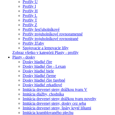
Profily U
Profily I
Profily H
Profily L
Profily T
Profily Z
Profily šesťuholníkové
Profily trojuholníkové rovnoramenné
Profily trojuholníkové rovnostrané
Profily žľaby
Spojovacie a lemovacie lišty
Zobraz všetko v kategórii Plasty - profily
Plasty - dosky
Dosky hladké číre
Dosky hladké číre - Lexan
Dosky hladké biele
Dosky hladké čierne
Dosky hladké číre farebné
Dosky hladké zrkadlové
Imitácia drevenej steny drážkou tvaru V
Imitácia dlažby, chodníka
Imitácia drevenej steny drážkou tvaru novelty
Imitácia drevenej steny, dosky cez seba
Imitácia drevenej steny, špáry kryté lištami
Imitácia kramblovaného plechu