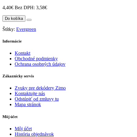
4,40€
Bez DPH: 3,58€
Do košíka
Štítky:
Evergreen
Informácie
Kontakt
Obchodné podmienky
Ochrana osobných údajov
Zákaznícky servis
Zvuky pre dekódery Zimo
Kontaktujte nás
Odstúpiť od zmluvy tu
Mapa stránok
Môj účet
Môj účet
História objednávok