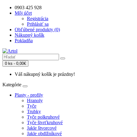
0903 425 928
Môj účet
Registrácia
Prihlásiť sa
Obľúbené produkty (0)
Nákupný košík
Pokladňa
0 ks - 0,00€
Váš nákupný košík je prázdny!
Kategórie
Plasty - profily
Hranoly
Tyče
Trubky
Tyče polkruhové
Tyče štvrťkruhové
Jakle štvorcové
Jakle obdlžníkové