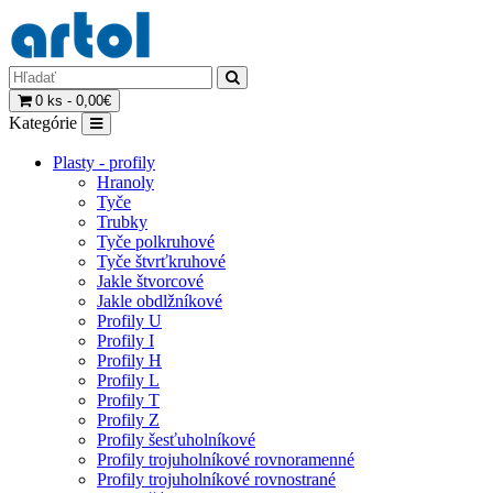
0 ks - 0,00€
Kategórie
Plasty - profily
Hranoly
Tyče
Trubky
Tyče polkruhové
Tyče štvrťkruhové
Jakle štvorcové
Jakle obdlžníkové
Profily U
Profily I
Profily H
Profily L
Profily T
Profily Z
Profily šesťuholníkové
Profily trojuholníkové rovnoramenné
Profily trojuholníkové rovnostrané