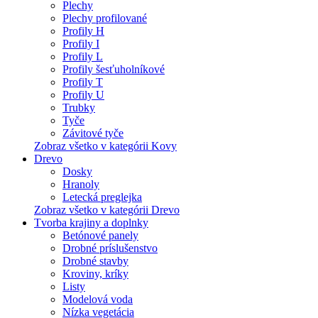
Plechy
Plechy profilované
Profily H
Profily I
Profily L
Profily šesťuholníkové
Profily T
Profily U
Trubky
Tyče
Závitové tyče
Zobraz všetko v kategórii Kovy
Drevo
Dosky
Hranoly
Letecká preglejka
Zobraz všetko v kategórii Drevo
Tvorba krajiny a doplnky
Betónové panely
Drobné príslušenstvo
Drobné stavby
Kroviny, kríky
Listy
Modelová voda
Nízka vegetácia