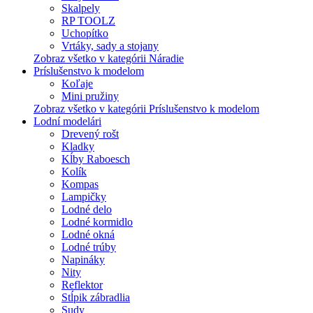
Skalpely
RP TOOLZ
Uchopítko
Vrtáky, sady a stojany
Zobraz všetko v kategórii Náradie
Príslušenstvo k modelom
Koľaje
Mini pružiny
Zobraz všetko v kategórii Príslušenstvo k modelom
Lodní modelári
Drevený rošt
Kladky
Kĺby Raboesch
Kolík
Kompas
Lampičky
Lodné delo
Lodné kormidlo
Lodné okná
Lodné trúby
Napináky
Nity
Reflektor
Stĺpik zábradlia
Sudy