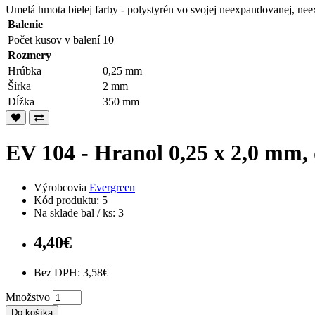
Umelá hmota bielej farby - polystyrén vo svojej neexpandovanej, ne
Balenie
Počet kusov v balení
10
Rozmery
Hrúbka
0,25 mm
Šírka
2 mm
Dĺžka
350 mm
EV 104 - Hranol 0,25 x 2,0 mm, 
Výrobcovia
Evergreen
Kód produktu: 5
Na sklade bal / ks: 3
4,40€
Bez DPH: 3,58€
Množstvo
Do košíka