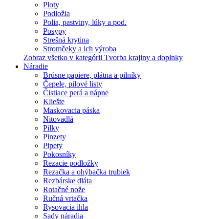
Ploty
Podložia
Polia, pastviny, lúky a pod.
Posypy
Strešná krytina
Stromčeky a ich výroba
Zobraz všetko v kategórii Tvorba krajiny a doplnky
Náradie
Brúsne papiere, plátna a pilníky
Čepele, pilové listy
Čistiace perá a nápne
Kliešte
Maskovacia páska
Nitovadlá
Pilky
Pinzety
Pipety
Pokosníky
Rezacie podložky
Rezačka a ohýbačka trubiek
Rezbárske dláta
Rotačné nože
Ručná vrtačka
Rysovacia ihla
Sady náradia