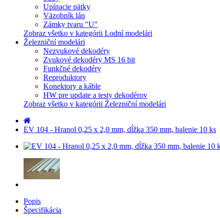
Upínacie pätky
Väzobník lán
Zámky tvaru "U"
Zobraz všetko v kategórii Lodní modelári
Železniční modelári
Nezvukové dekodéry
Zvukové dekodéry MS 16 bit
Funkčné dekodéry
Reproduktory
Konektory a káble
HW pre update a testy dekodérov
Zobraz všetko v kategórii Železniční modelári
EV 104 - Hranol 0,25 x 2,0 mm, dĺžka 350 mm, balenie 10 ks
Popis
Špecifikácia