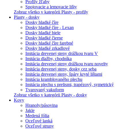
Profily žľaby
Spojovacie a lemovacie lišty
Zobraz všetko v kategórii Plasty - profily
Plasty - dosky
Dosky hladké číre
Dosky hladké číre - Lexan
Dosky hladké biele
Dosky hladké čierne
Dosky hladké číre farebné
Dosky hladké zrkadlové
Imitácia drevenej steny drážkou tvaru V
Imitácia dlažby, chodníka
Imitácia drevenej steny drážkou tvaru novelty
Imitácia drevenej steny, dosky cez seba
Imitácia drevenej steny, špáry kryté lištami
Imitácia kramblovaného plechu
Imitácia plechu s prelismi, trapézový, symetrický
Tvarovaný vakuform
Zobraz všetko v kategórii Plasty - dosky
Kovy
Hranoly/pásovina
Jakle
Medená fólia
Oceľové lanká
Oceľové struny