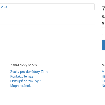
B
M
Zákaznícky servis
Mô
Zvuky pre dekódery Zimo
Mô
Kontaktujte nás
Hi
Odstúpiť od zmluvy tu
O
Mapa stránok
N