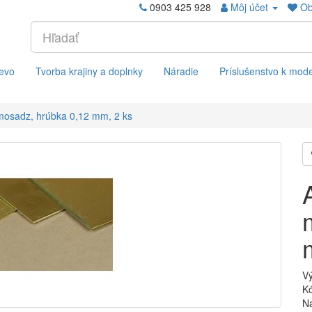
0903 425 928
Môj účet
Ob
evo
Tvorba krajiny a doplnky
Náradie
Príslušenstvo k mod
mosadz, hrúbka 0,12 mm, 2 ks
V
Kó
Na