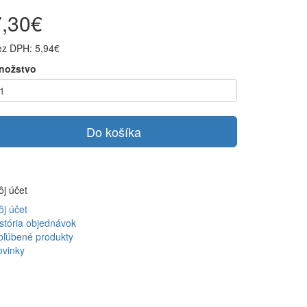
7,30€
ez DPH: 5,94€
nožstvo
Do košíka
j účet
j účet
stória objednávok
bľúbené produkty
ovinky