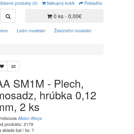
ľúbené produkty (0)
Nákupný košík
Pokladňa
0 ks - 0,00€
elom
Lodní modelári
Železniční modelári
AA SM1M - Plech,
mosadz, hrúbka 0,12
mm, 2 ks
ýrobcovia
Albion Alloys
d produktu: 2179
 sklade bal / ks: 7