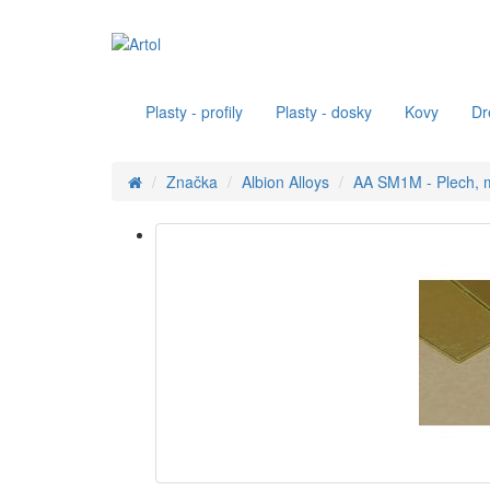
Plasty - profily
Plasty - dosky
Kovy
Dr
Značka
Albion Alloys
AA SM1M - Plech, 