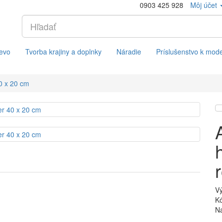
0903 425 928
Môj účet
evo
Tvorba krajiny a doplnky
Náradie
Príslušenstvo k mod
40 x 20 cm
V
Kó
Na