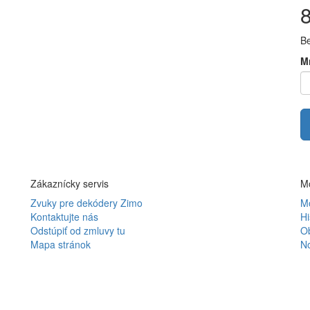
B
M
Zákaznícky servis
Mô
Zvuky pre dekódery Zimo
Mô
Kontaktujte nás
Hi
Odstúpiť od zmluvy tu
O
Mapa stránok
N