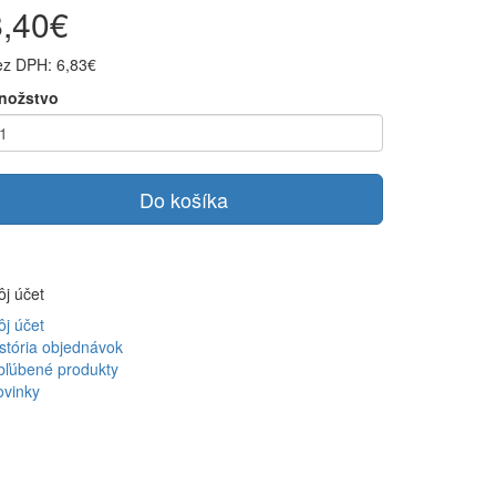
8,40€
ez DPH: 6,83€
nožstvo
Do košíka
j účet
j účet
stória objednávok
bľúbené produkty
ovinky