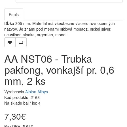
Popis
Dĺžka 305 mm. Materiál má všeobecne viacero rovnocenných
názvov. Je známi pod menami niklová mosadz, nickel silver,
neusilber, alpaka, argentan, monel.
AA NST06 - Trubka
pakfong, vonkajší pr. 0,6
mm, 2 ks
Výrobcovia
Albion Alloys
Kód produktu: 2168
Na sklade bal / ks: 4
7,30€
Bez DPH: 5,94€