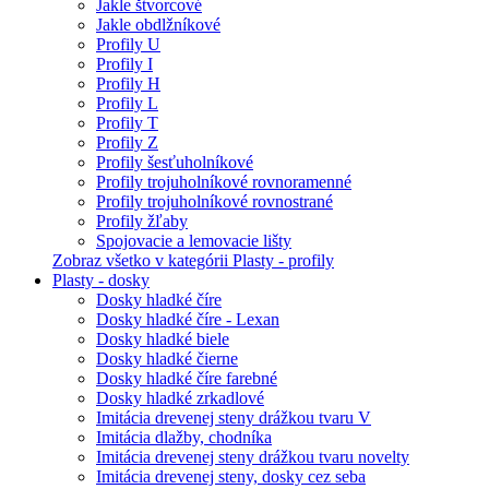
Jakle štvorcové
Jakle obdlžníkové
Profily U
Profily I
Profily H
Profily L
Profily T
Profily Z
Profily šesťuholníkové
Profily trojuholníkové rovnoramenné
Profily trojuholníkové rovnostrané
Profily žľaby
Spojovacie a lemovacie lišty
Zobraz všetko v kategórii Plasty - profily
Plasty - dosky
Dosky hladké číre
Dosky hladké číre - Lexan
Dosky hladké biele
Dosky hladké čierne
Dosky hladké číre farebné
Dosky hladké zrkadlové
Imitácia drevenej steny drážkou tvaru V
Imitácia dlažby, chodníka
Imitácia drevenej steny drážkou tvaru novelty
Imitácia drevenej steny, dosky cez seba