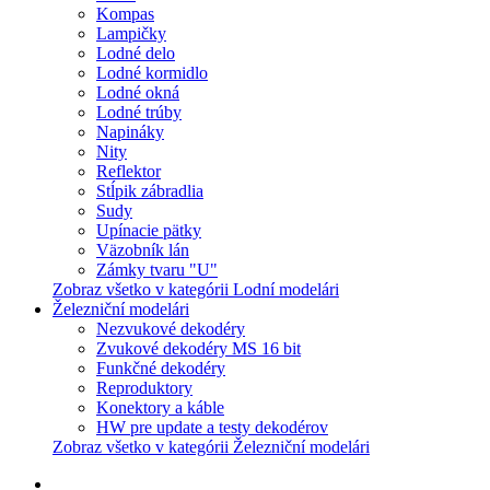
Kompas
Lampičky
Lodné delo
Lodné kormidlo
Lodné okná
Lodné trúby
Napináky
Nity
Reflektor
Stĺpik zábradlia
Sudy
Upínacie pätky
Väzobník lán
Zámky tvaru "U"
Zobraz všetko v kategórii Lodní modelári
Železniční modelári
Nezvukové dekodéry
Zvukové dekodéry MS 16 bit
Funkčné dekodéry
Reproduktory
Konektory a káble
HW pre update a testy dekodérov
Zobraz všetko v kategórii Železniční modelári