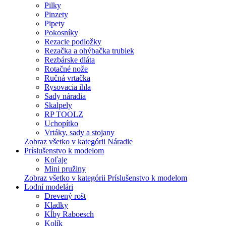
Pilky
Pinzety
Pipety
Pokosníky
Rezacie podložky
Rezačka a ohýbačka trubiek
Rezbárske dláta
Rotačné nože
Ručná vrtačka
Rysovacia ihla
Sady náradia
Skalpely
RP TOOLZ
Uchopítko
Vrtáky, sady a stojany
Zobraz všetko v kategórii Náradie
Príslušenstvo k modelom
Koľaje
Mini pružiny
Zobraz všetko v kategórii Príslušenstvo k modelom
Lodní modelári
Drevený rošt
Kladky
Kĺby Raboesch
Kolík