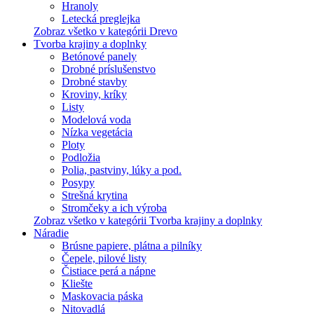
Hranoly
Letecká preglejka
Zobraz všetko v kategórii Drevo
Tvorba krajiny a doplnky
Betónové panely
Drobné príslušenstvo
Drobné stavby
Kroviny, kríky
Listy
Modelová voda
Nízka vegetácia
Ploty
Podložia
Polia, pastviny, lúky a pod.
Posypy
Strešná krytina
Stromčeky a ich výroba
Zobraz všetko v kategórii Tvorba krajiny a doplnky
Náradie
Brúsne papiere, plátna a pilníky
Čepele, pilové listy
Čistiace perá a nápne
Kliešte
Maskovacia páska
Nitovadlá