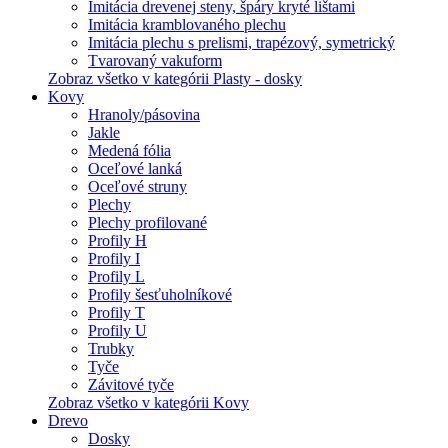
Imitácia drevenej steny, špáry kryté lištami
Imitácia kramblovaného plechu
Imitácia plechu s prelismi, trapézový, symetrický
Tvarovaný vakuform
Zobraz všetko v kategórii Plasty - dosky
Kovy
Hranoly/pásovina
Jakle
Medená fólia
Oceľové lanká
Oceľové struny
Plechy
Plechy profilované
Profily H
Profily I
Profily L
Profily šesťuholníkové
Profily T
Profily U
Trubky
Tyče
Závitové tyče
Zobraz všetko v kategórii Kovy
Drevo
Dosky