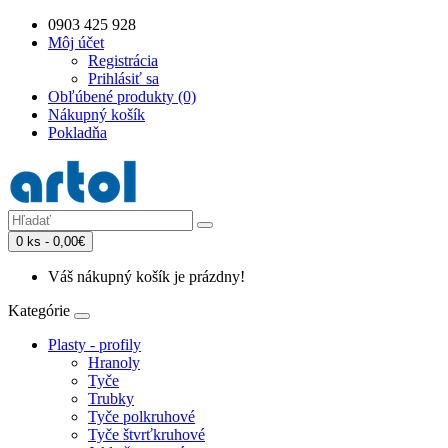
0903 425 928
Môj účet
Registrácia
Prihlásiť sa
Obľúbené produkty (0)
Nákupný košík
Pokladňa
0 ks - 0,00€
Váš nákupný košík je prázdny!
Kategórie
Plasty - profily
Hranoly
Tyče
Trubky
Tyče polkruhové
Tyče štvrťkruhové