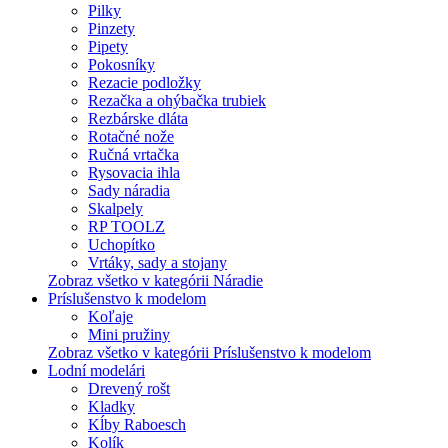
Pilky
Pinzety
Pipety
Pokosníky
Rezacie podložky
Rezačka a ohýbačka trubiek
Rezbárske dláta
Rotačné nože
Ručná vrtačka
Rysovacia ihla
Sady náradia
Skalpely
RP TOOLZ
Uchopítko
Vrtáky, sady a stojany
Zobraz všetko v kategórii Náradie
Príslušenstvo k modelom
Koľaje
Mini pružiny
Zobraz všetko v kategórii Príslušenstvo k modelom
Lodní modelári
Drevený rošt
Kladky
Kĺby Raboesch
Kolík