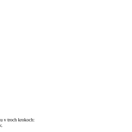
u v troch krokoch:
v,