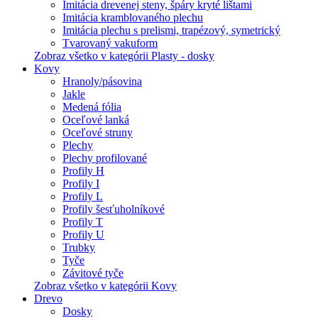
Imitácia drevenej steny, špáry kryté lištami
Imitácia kramblovaného plechu
Imitácia plechu s prelismi, trapézový, symetrický
Tvarovaný vakuform
Zobraz všetko v kategórii Plasty - dosky
Kovy
Hranoly/pásovina
Jakle
Medená fólia
Oceľové lanká
Oceľové struny
Plechy
Plechy profilované
Profily H
Profily I
Profily L
Profily šesťuholníkové
Profily T
Profily U
Trubky
Tyče
Závitové tyče
Zobraz všetko v kategórii Kovy
Drevo
Dosky