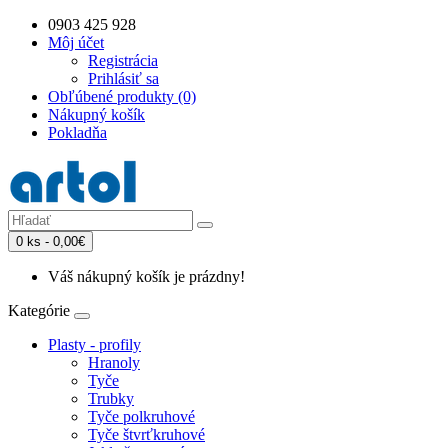
0903 425 928
Môj účet
Registrácia
Prihlásiť sa
Obľúbené produkty (0)
Nákupný košík
Pokladňa
0 ks - 0,00€
Váš nákupný košík je prázdny!
Kategórie
Plasty - profily
Hranoly
Tyče
Trubky
Tyče polkruhové
Tyče štvrťkruhové