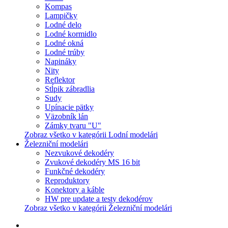
Kompas
Lampičky
Lodné delo
Lodné kormidlo
Lodné okná
Lodné trúby
Napináky
Nity
Reflektor
Stĺpik zábradlia
Sudy
Upínacie pätky
Väzobník lán
Zámky tvaru "U"
Zobraz všetko v kategórii Lodní modelári
Železniční modelári
Nezvukové dekodéry
Zvukové dekodéry MS 16 bit
Funkčné dekodéry
Reproduktory
Konektory a káble
HW pre update a testy dekodérov
Zobraz všetko v kategórii Železniční modelári