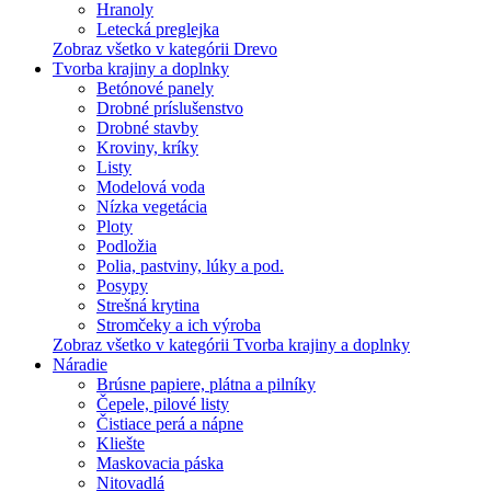
Hranoly
Letecká preglejka
Zobraz všetko v kategórii Drevo
Tvorba krajiny a doplnky
Betónové panely
Drobné príslušenstvo
Drobné stavby
Kroviny, kríky
Listy
Modelová voda
Nízka vegetácia
Ploty
Podložia
Polia, pastviny, lúky a pod.
Posypy
Strešná krytina
Stromčeky a ich výroba
Zobraz všetko v kategórii Tvorba krajiny a doplnky
Náradie
Brúsne papiere, plátna a pilníky
Čepele, pilové listy
Čistiace perá a nápne
Kliešte
Maskovacia páska
Nitovadlá