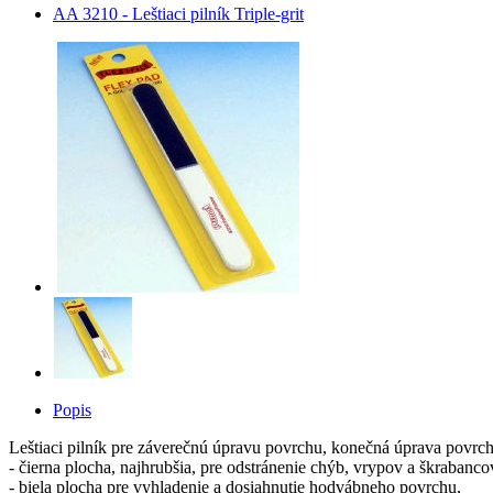
AA 3210 - Leštiaci pilník Triple-grit
Popis
Leštiaci pilník pre záverečnú úpravu povrchu, konečná úprava povrch
- čierna plocha, najhrubšia, pre odstránenie chýb, vrypov a škrabanco
- biela plocha pre vyhladenie a dosiahnutie hodvábneho povrchu,