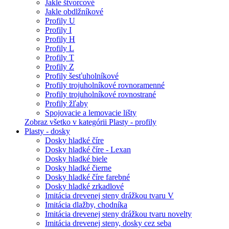
Jakle štvorcové
Jakle obdlžníkové
Profily U
Profily I
Profily H
Profily L
Profily T
Profily Z
Profily šesťuholníkové
Profily trojuholníkové rovnoramenné
Profily trojuholníkové rovnostrané
Profily žľaby
Spojovacie a lemovacie lišty
Zobraz všetko v kategórii Plasty - profily
Plasty - dosky
Dosky hladké číre
Dosky hladké číre - Lexan
Dosky hladké biele
Dosky hladké čierne
Dosky hladké číre farebné
Dosky hladké zrkadlové
Imitácia drevenej steny drážkou tvaru V
Imitácia dlažby, chodníka
Imitácia drevenej steny drážkou tvaru novelty
Imitácia drevenej steny, dosky cez seba