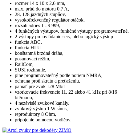
rozmer 14 x 10 x 2,6 mm,
max. prúd do motoru 0,7 A,
28, 128 jazdných stupňov,
vysokofrekvenčný regulátor otáčok,
rozsah adries 1 - 9 999,
4 funkčných výstupov, funkčné výstupy programovateľné,
2 výstupy pre ovládanie serv, alebo logický výstup
funkcia ABC,
funkcia HLU
konštantná brzdná dráha,
posunovací režim,
RailCom,
SUSI rozhranie,
plne programovateľný podle noriem NMRA,
ochrana proti skratu a preťaženiu,
pamäť pre zvuk 128 Mbit
vzorkovacie frekvencie 11, 22 alebo 41 kHz pri 8/16
bit/mono,
4 nezávislé zvukové kanály,
zvukový výstup 1 W sínus,
reproduktory 8 Ohm,
pripojenie pomocou vodičov.