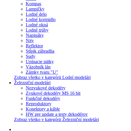
Kompas
Lampičky
Lodné delo
Lodné kormidlo
Lodné okná
Lodné trúby
Napináky
Nity
Reflektor
Stĺpik zábradlia
Sudy
Upínacie pätky
Väzobník lán
Zámky tvaru "U"
Zobraz všetko v kategórii Lodní modelári
Železniční modelári
Nezvukové dekodéry
Zvukové dekodéry MS 16 bit
Funkčné dekodéry
Reproduktory
Konektory a káble
HW pre update a testy dekodérov
Zobraz všetko v kategórii Železniční modelári