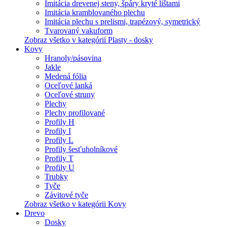
Imitácia drevenej steny, špáry kryté lištami
Imitácia kramblovaného plechu
Imitácia plechu s prelismi, trapézový, symetrický
Tvarovaný vakuform
Zobraz všetko v kategórii Plasty - dosky
Kovy
Hranoly/pásovina
Jakle
Medená fólia
Oceľové lanká
Oceľové struny
Plechy
Plechy profilované
Profily H
Profily I
Profily L
Profily šesťuholníkové
Profily T
Profily U
Trubky
Tyče
Závitové tyče
Zobraz všetko v kategórii Kovy
Drevo
Dosky