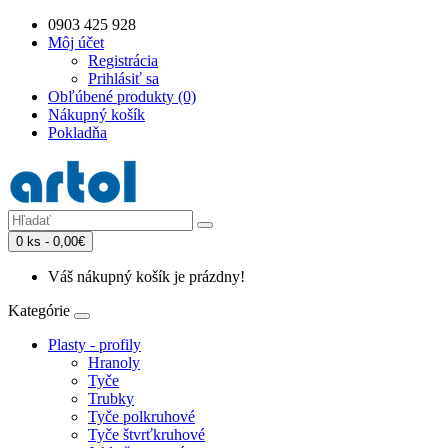
0903 425 928
Môj účet
Registrácia
Prihlásiť sa
Obľúbené produkty (0)
Nákupný košík
Pokladňa
0 ks - 0,00€
Váš nákupný košík je prázdny!
Kategórie
Plasty - profily
Hranoly
Tyče
Trubky
Tyče polkruhové
Tyče štvrťkruhové