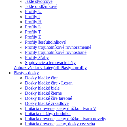
Jakle štvorcové
Jakle obdlžníkové
Profily U
Profily I
Profily H
Profily L
Profily T
Profily Z
Profily šesťuholníkové
Profily trojuholníkové rovnoramenné
Profily trojuholníkové rovnostrané
Profily žľaby
Spojovacie a lemovacie lišty
Zobraz všetko v kategórii Plasty - profily
Plasty - dosky
Dosky hladké číre
Dosky hladké číre - Lexan
Dosky hladké biele
Dosky hladké čierne
Dosky hladké číre farebné
Dosky hladké zrkadlové
Imitácia drevenej steny drážkou tvaru V
Imitácia dlažby, chodníka
Imitácia drevenej steny drážkou tvaru novelty
Imitácia drevenej steny, dosky cez seba