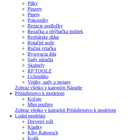
Pilky
Pinzety
Pipety
Pokosníky
Rezacie podložky
Rezačka a ohýbačka trubiek
Rezbárske dláta
Rotačné nože
Ručná vrtačka
Rysovacia ihla
Sady náradia
Skalpely
RP TOOLZ
Uchopítko
Vrtáky, sady a stojany
Zobraz všetko v kategórii Náradie
Príslušenstvo k modelom
Koľaje
Mini pružiny
Zobraz všetko v kategórii Príslušenstvo k modelom
Lodní modelári
Drevený rošt
Kladky
Kĺby Raboesch
Kolík