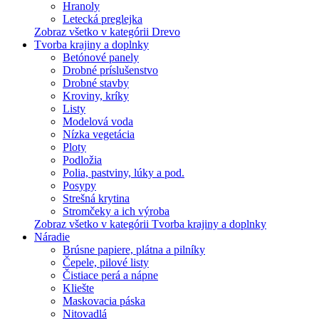
Hranoly
Letecká preglejka
Zobraz všetko v kategórii Drevo
Tvorba krajiny a doplnky
Betónové panely
Drobné príslušenstvo
Drobné stavby
Kroviny, kríky
Listy
Modelová voda
Nízka vegetácia
Ploty
Podložia
Polia, pastviny, lúky a pod.
Posypy
Strešná krytina
Stromčeky a ich výroba
Zobraz všetko v kategórii Tvorba krajiny a doplnky
Náradie
Brúsne papiere, plátna a pilníky
Čepele, pilové listy
Čistiace perá a nápne
Kliešte
Maskovacia páska
Nitovadlá