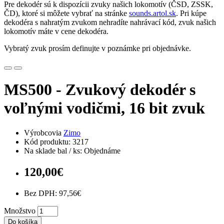
Pre dekodér sú k dispozícii zvuky našich lokomotív (ČSD, ZSSK,
ČD), ktoré si môžete vybrať na stránke
sounds.artol.sk
. Pri kúpe
dekodéra s nahratým zvukom nehradíte nahrávací kód, zvuk našich
lokomotív máte v cene dekodéra.
Vybratý zvuk prosím definujte v poznámke pri objednávke.
MS500 - Zvukový dekodér s
voľnými vodičmi, 16 bit zvuk
Výrobcovia
Zimo
Kód produktu: 3217
Na sklade bal / ks: Objednáme
120,00€
Bez DPH: 97,56€
Množstvo
Do košíka