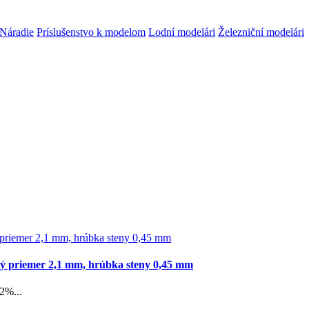
Náradie
Príslušenstvo k modelom
Lodní modelári
Železniční modelári
ný priemer 2,1 mm, hrúbka steny 0,45 mm
2%...