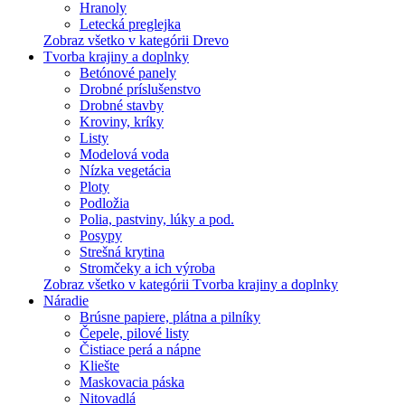
Hranoly
Letecká preglejka
Zobraz všetko v kategórii Drevo
Tvorba krajiny a doplnky
Betónové panely
Drobné príslušenstvo
Drobné stavby
Kroviny, kríky
Listy
Modelová voda
Nízka vegetácia
Ploty
Podložia
Polia, pastviny, lúky a pod.
Posypy
Strešná krytina
Stromčeky a ich výroba
Zobraz všetko v kategórii Tvorba krajiny a doplnky
Náradie
Brúsne papiere, plátna a pilníky
Čepele, pilové listy
Čistiace perá a nápne
Kliešte
Maskovacia páska
Nitovadlá