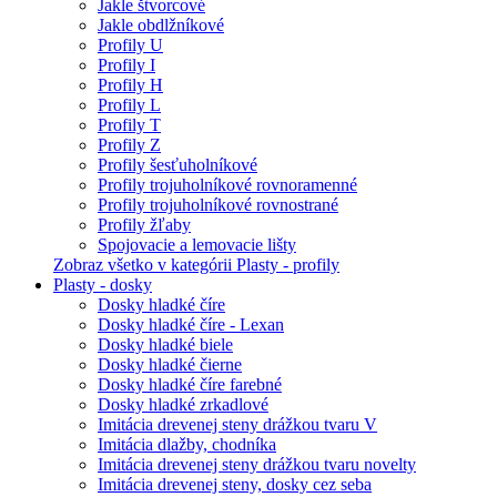
Jakle štvorcové
Jakle obdlžníkové
Profily U
Profily I
Profily H
Profily L
Profily T
Profily Z
Profily šesťuholníkové
Profily trojuholníkové rovnoramenné
Profily trojuholníkové rovnostrané
Profily žľaby
Spojovacie a lemovacie lišty
Zobraz všetko v kategórii Plasty - profily
Plasty - dosky
Dosky hladké číre
Dosky hladké číre - Lexan
Dosky hladké biele
Dosky hladké čierne
Dosky hladké číre farebné
Dosky hladké zrkadlové
Imitácia drevenej steny drážkou tvaru V
Imitácia dlažby, chodníka
Imitácia drevenej steny drážkou tvaru novelty
Imitácia drevenej steny, dosky cez seba