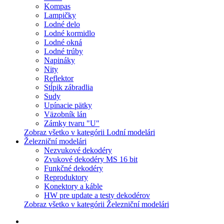
Kompas
Lampičky
Lodné delo
Lodné kormidlo
Lodné okná
Lodné trúby
Napináky
Nity
Reflektor
Stĺpik zábradlia
Sudy
Upínacie pätky
Väzobník lán
Zámky tvaru "U"
Zobraz všetko v kategórii Lodní modelári
Železniční modelári
Nezvukové dekodéry
Zvukové dekodéry MS 16 bit
Funkčné dekodéry
Reproduktory
Konektory a káble
HW pre update a testy dekodérov
Zobraz všetko v kategórii Železniční modelári