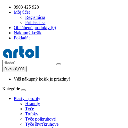
0903 425 928
Môj účet
Registrácia
Prihlásiť sa
Obľúbené produkty (0)
Nákupný košík
Pokladňa
0 ks - 0,00€
Váš nákupný košík je prázdny!
Kategórie
Plasty - profily
Hranoly
Tyče
Trubky
Tyče polkruhové
Tyče štvrťkruhové