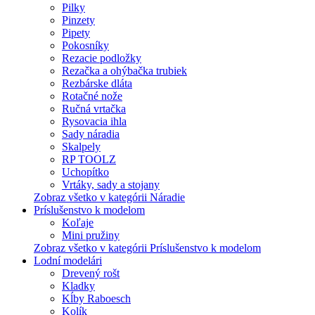
Pilky
Pinzety
Pipety
Pokosníky
Rezacie podložky
Rezačka a ohýbačka trubiek
Rezbárske dláta
Rotačné nože
Ručná vrtačka
Rysovacia ihla
Sady náradia
Skalpely
RP TOOLZ
Uchopítko
Vrtáky, sady a stojany
Zobraz všetko v kategórii Náradie
Príslušenstvo k modelom
Koľaje
Mini pružiny
Zobraz všetko v kategórii Príslušenstvo k modelom
Lodní modelári
Drevený rošt
Kladky
Kĺby Raboesch
Kolík