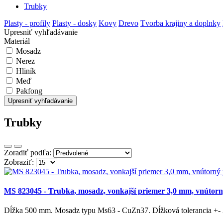
Trubky
Plasty - profily
Plasty - dosky
Kovy
Drevo
Tvorba krajiny a doplnky
Upresniť vyhľadávanie
Materiál
Mosadz
Nerez
Hliník
Meď
Pakfong
Upresniť vyhľadávanie
Trubky
Zoradiť podľa:
Zobraziť:
MS 823045 - Trubka, mosadz, vonkajší priemer 3,0 mm, vnútor
Dĺžka 500 mm. Mosadz typu Ms63 - CuZn37. Dĺžková tolerancia +- 