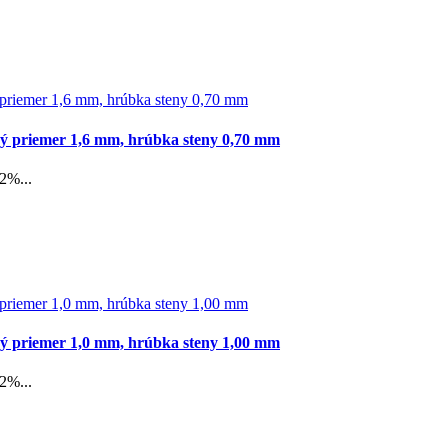
ný priemer 1,6 mm, hrúbka steny 0,70 mm
2%...
ný priemer 1,0 mm, hrúbka steny 1,00 mm
2%...