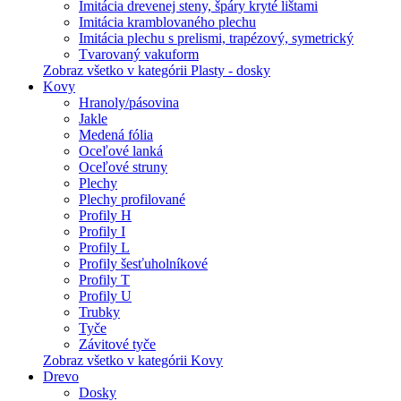
Imitácia drevenej steny, špáry kryté lištami
Imitácia kramblovaného plechu
Imitácia plechu s prelismi, trapézový, symetrický
Tvarovaný vakuform
Zobraz všetko v kategórii Plasty - dosky
Kovy
Hranoly/pásovina
Jakle
Medená fólia
Oceľové lanká
Oceľové struny
Plechy
Plechy profilované
Profily H
Profily I
Profily L
Profily šesťuholníkové
Profily T
Profily U
Trubky
Tyče
Závitové tyče
Zobraz všetko v kategórii Kovy
Drevo
Dosky