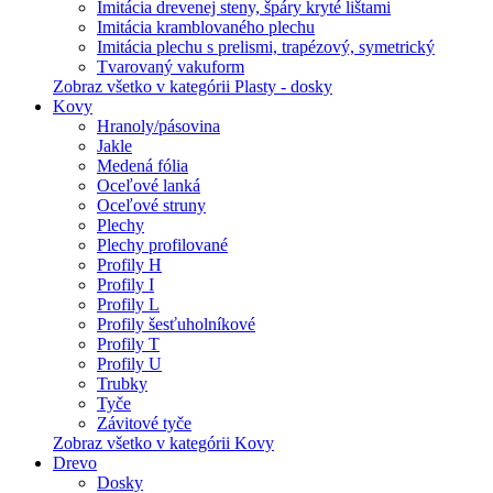
Imitácia drevenej steny, špáry kryté lištami
Imitácia kramblovaného plechu
Imitácia plechu s prelismi, trapézový, symetrický
Tvarovaný vakuform
Zobraz všetko v kategórii Plasty - dosky
Kovy
Hranoly/pásovina
Jakle
Medená fólia
Oceľové lanká
Oceľové struny
Plechy
Plechy profilované
Profily H
Profily I
Profily L
Profily šesťuholníkové
Profily T
Profily U
Trubky
Tyče
Závitové tyče
Zobraz všetko v kategórii Kovy
Drevo
Dosky