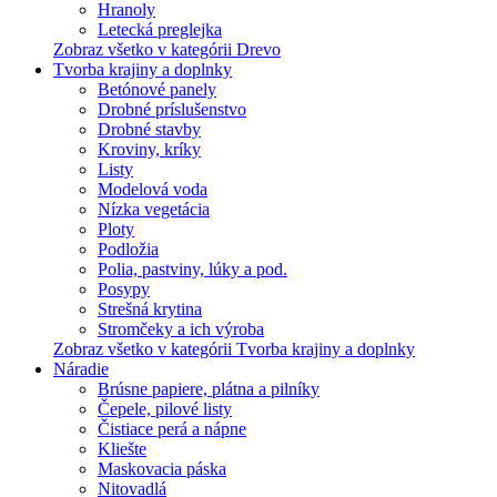
Hranoly
Letecká preglejka
Zobraz všetko v kategórii Drevo
Tvorba krajiny a doplnky
Betónové panely
Drobné príslušenstvo
Drobné stavby
Kroviny, kríky
Listy
Modelová voda
Nízka vegetácia
Ploty
Podložia
Polia, pastviny, lúky a pod.
Posypy
Strešná krytina
Stromčeky a ich výroba
Zobraz všetko v kategórii Tvorba krajiny a doplnky
Náradie
Brúsne papiere, plátna a pilníky
Čepele, pilové listy
Čistiace perá a nápne
Kliešte
Maskovacia páska
Nitovadlá