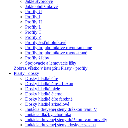
Jakle štvorcové
Jakle obdlžníkové
Profily U
Profily I
Profily H
Profily L
Profily T
Profily Z
Profily šesťuholníkové
Profily trojuholníkové rovnoramenné
Profily trojuholníkové rovnostrané
Profily žľaby
Spojovacie a lemovacie lišty
Zobraz všetko v kategórii Plasty - profily
Plasty - dosky
Dosky hladké číre
Dosky hladké číre - Lexan
Dosky hladké biele
Dosky hladké čierne
Dosky hladké číre farebné
Dosky hladké zrkadlové
Imitácia drevenej steny drážkou tvaru V
Imitácia dlažby, chodníka
Imitácia drevenej steny drážkou tvaru novelty
Imitácia drevenej steny, dosky cez seba