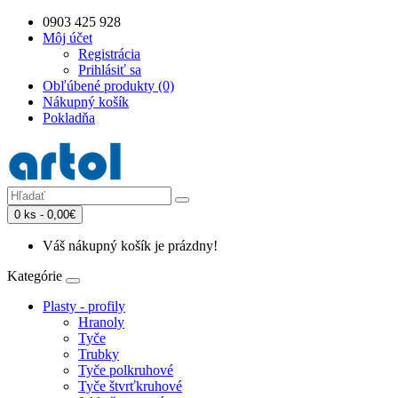
0903 425 928
Môj účet
Registrácia
Prihlásiť sa
Obľúbené produkty (0)
Nákupný košík
Pokladňa
0 ks - 0,00€
Váš nákupný košík je prázdny!
Kategórie
Plasty - profily
Hranoly
Tyče
Trubky
Tyče polkruhové
Tyče štvrťkruhové