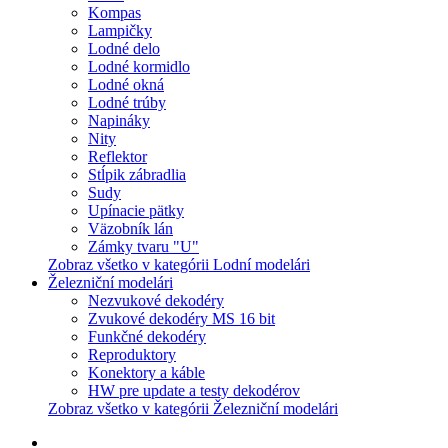
Kompas
Lampičky
Lodné delo
Lodné kormidlo
Lodné okná
Lodné trúby
Napináky
Nity
Reflektor
Stĺpik zábradlia
Sudy
Upínacie pätky
Väzobník lán
Zámky tvaru "U"
Zobraz všetko v kategórii Lodní modelári
Železniční modelári
Nezvukové dekodéry
Zvukové dekodéry MS 16 bit
Funkčné dekodéry
Reproduktory
Konektory a káble
HW pre update a testy dekodérov
Zobraz všetko v kategórii Železniční modelári