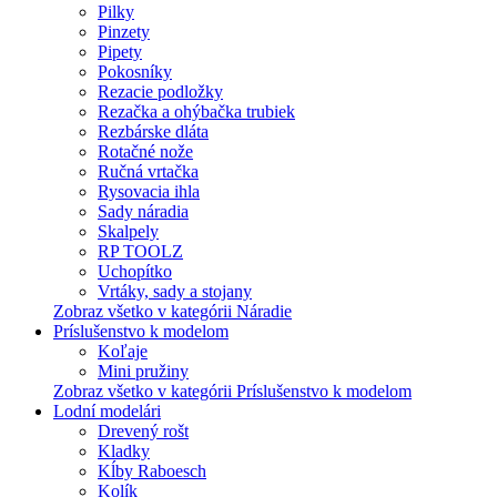
Pilky
Pinzety
Pipety
Pokosníky
Rezacie podložky
Rezačka a ohýbačka trubiek
Rezbárske dláta
Rotačné nože
Ručná vrtačka
Rysovacia ihla
Sady náradia
Skalpely
RP TOOLZ
Uchopítko
Vrtáky, sady a stojany
Zobraz všetko v kategórii Náradie
Príslušenstvo k modelom
Koľaje
Mini pružiny
Zobraz všetko v kategórii Príslušenstvo k modelom
Lodní modelári
Drevený rošt
Kladky
Kĺby Raboesch
Kolík