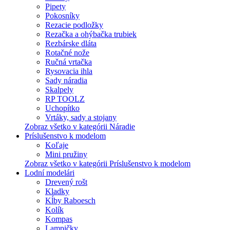
Pipety
Pokosníky
Rezacie podložky
Rezačka a ohýbačka trubiek
Rezbárske dláta
Rotačné nože
Ručná vrtačka
Rysovacia ihla
Sady náradia
Skalpely
RP TOOLZ
Uchopítko
Vrtáky, sady a stojany
Zobraz všetko v kategórii Náradie
Príslušenstvo k modelom
Koľaje
Mini pružiny
Zobraz všetko v kategórii Príslušenstvo k modelom
Lodní modelári
Drevený rošt
Kladky
Kĺby Raboesch
Kolík
Kompas
Lampičky