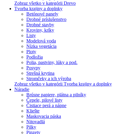
Zobraz všetko v kategórii Drevo
Tvorba krajiny a doplnky
Betónové panely
Drobné príslušenstvo
Drobné stavby
Kroviny, kríky
Listy
Modelová voda
Nízka vegetácia
Ploty
Podložia
Polia, pastviny, lúky a pod.
Posypy
Strešná krytina
Stromčeky a ich výroba
Zobraz všetko v kategórii Tvorba krajiny a doplnky
Náradie
Brúsne papiere, plátna a pilníky
Čepele, pilové listy
Čistiace perá a nápne
Kliešte
Maskovacia páska
Nitovadlá
Pilky
Pinzety