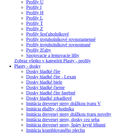
Profily U
Profily I
Profily H
Profily L
Profily T
Profily Z
Profily šesťuholníkové
Profily trojuholníkové rovnoramenné
Profily trojuholníkové rovnostrané
Profily žľaby
Spojovacie a lemovacie lišty
Zobraz všetko v kategórii Plasty - profily
Plasty - dosky
Dosky hladké číre
Dosky hladké číre - Lexan
Dosky hladké biele
Dosky hladké čierne
Dosky hladké číre farebné
Dosky hladké zrkadlové
Imitácia drevenej steny drážkou tvaru V
Imitácia dlažby, chodníka
Imitácia drevenej steny drážkou tvaru novelty
Imitácia drevenej steny, dosky cez seba
Imitácia drevenej steny, špáry kryté lištami
Imitácia kramblovaného plechu