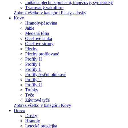
Imitácia plechu s prelismi, trapézový, symetrický
Tvarovaný vakuform
Zobraz všetko v kategórii Plasty - dosky
Kovy
Hranoly/pásovina
Jakle
Medená fólia
Oceľové lanká
Oceľové struny
Plechy
Plechy profilované
Profily H
Profily I
Profily L
Profily šesťuholníkové
Profily T
Profily U
Trubky
Tyče
Závitové tyče
Zobraz všetko v kategórii Kovy
Drevo
Dosky
Hranoly
Letecká preglejka