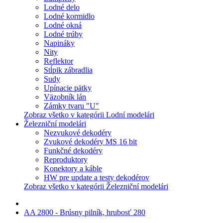
Lodné delo
Lodné kormidlo
Lodné okná
Lodné trúby
Napináky
Nity
Reflektor
Stĺpik zábradlia
Sudy
Upínacie pätky
Väzobník lán
Zámky tvaru "U"
Zobraz všetko v kategórii Lodní modelári
Železniční modelári
Nezvukové dekodéry
Zvukové dekodéry MS 16 bit
Funkčné dekodéry
Reproduktory
Konektory a káble
HW pre update a testy dekodérov
Zobraz všetko v kategórii Železniční modelári
AA 2800 - Brúsny pilník, hrubosť 280