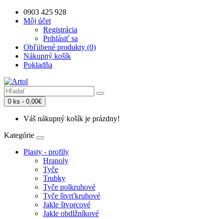
0903 425 928
Môj účet
Registrácia
Prihlásiť sa
Obľúbené produkty (0)
Nákupný košík
Pokladňa
0 ks - 0,00€
Váš nákupný košík je prázdny!
Kategórie
Plasty - profily
Hranoly
Tyče
Trubky
Tyče polkruhové
Tyče štvrťkruhové
Jakle štvorcové
Jakle obdlžníkové